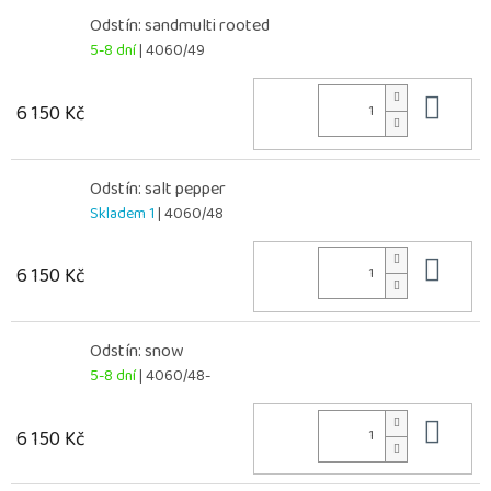
Odstín: sandmulti rooted
5-8 dní
| 4060/49
Do 
6 150 Kč
Odstín: salt pepper
Skladem 1
| 4060/48
Do 
6 150 Kč
Odstín: snow
5-8 dní
| 4060/48-
Do 
6 150 Kč