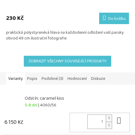
230 Kč
Do košíku
praktická polystyrenévá hlava na každodenní odložení vaší paruky
obvod 49 cm ilustrační fotografie
ZOBRAZIT VŠECHNY SOUVISEJÍCÍ PRODUKTY
Varianty
Popis
Podobné (3)
Hodnocení
Diskuze
Odstín: caramel kiss
5-8 dní
| 4060/56
Do 
6 150 Kč