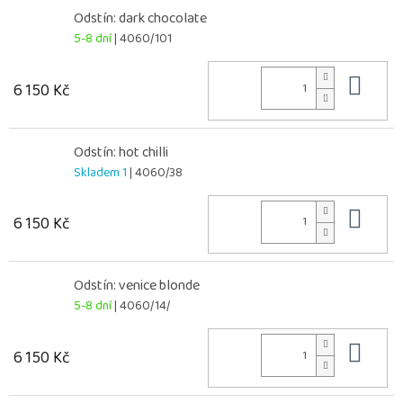
Odstín: dark chocolate
5-8 dní
| 4060/101
Do 
6 150 Kč
Odstín: hot chilli
Skladem 1
| 4060/38
Do 
6 150 Kč
Odstín: venice blonde
5-8 dní
| 4060/14/
Do 
6 150 Kč