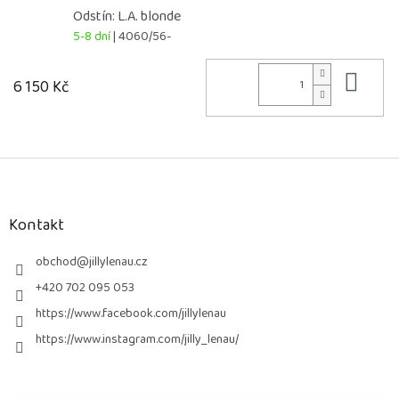
Odstín: L.A. blonde
5-8 dní
| 4060/56-
Do 
6 150 Kč
Z
á
p
a
Kontakt
t
í
obchod
@
jillylenau.cz
+420 702 095 053
https://www.facebook.com/jillylenau
https://www.instagram.com/jilly_lenau/