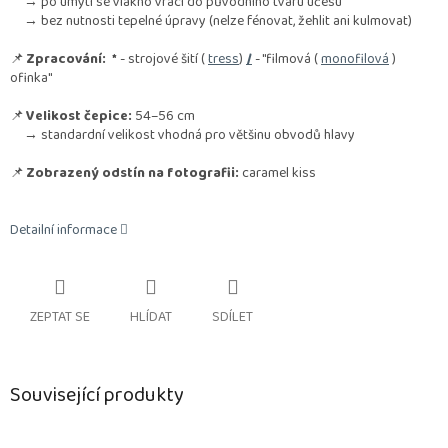
→ po umytí se vlákno vrací do původního tvaru účesu
→ bez nutnosti tepelné úpravy (nelze fénovat, žehlit ani kulmovat)
📌
Zpracování:
*
- strojové šití (
tress
)
/
- "filmová (
monofilová
)
ofinka"
📌
Velikost čepice:
54–56 cm
→ standardní velikost vhodná pro většinu obvodů hlavy
📌
Zobrazený odstín na fotografii:
caramel kiss
Detailní informace
ZEPTAT SE
HLÍDAT
SDÍLET
Související produkty