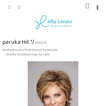
Přejít
NÁKUP
na
obsah
KOŠÍK
paruka Hit */
4060/12
Průměrné
Neohodnoceno
Podrobnosti hodnocení
hodnocení
Značka:
Exclusive wigs by Lubo
produktu
je
0,0
z
5
hvězdiček.