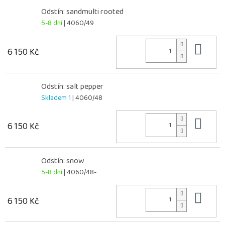
Odstín: sandmulti rooted
5-8 dní
| 4060/49
Do 
6 150 Kč
Odstín: salt pepper
Skladem 1
| 4060/48
Do 
6 150 Kč
Odstín: snow
5-8 dní
| 4060/48-
Do 
6 150 Kč