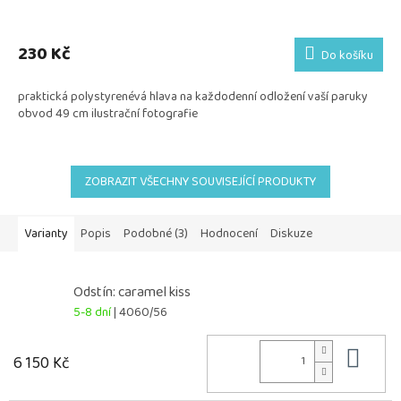
230 Kč
Do košíku
praktická polystyrenévá hlava na každodenní odložení vaší paruky
obvod 49 cm ilustrační fotografie
ZOBRAZIT VŠECHNY SOUVISEJÍCÍ PRODUKTY
Varianty
Popis
Podobné (3)
Hodnocení
Diskuze
Odstín: caramel kiss
5-8 dní
| 4060/56
Do 
6 150 Kč