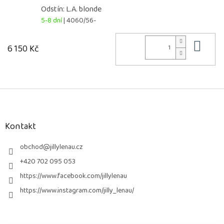
Odstín: L.A. blonde
5-8 dní
| 4060/56-
Do 
6 150 Kč
Z
á
p
a
Kontakt
t
í
obchod
@
jillylenau.cz
+420 702 095 053
https://www.facebook.com/jillylenau
https://www.instagram.com/jilly_lenau/