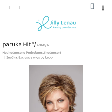
Přejít
NÁKUP
na
obsah
KOŠÍK
paruka Hit */
4060/12
Průměrné
Neohodnoceno
Podrobnosti hodnocení
hodnocení
Značka:
Exclusive wigs by Lubo
produktu
je
0,0
z
5
hvězdiček.