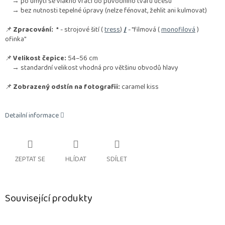
→ po umytí se vlákno vrací do původního tvaru účesu
→ bez nutnosti tepelné úpravy (nelze fénovat, žehlit ani kulmovat)
📌
Zpracování:
*
- strojové šití (
tress
)
/
- "filmová (
monofilová
)
ofinka"
📌
Velikost čepice:
54–56 cm
→ standardní velikost vhodná pro většinu obvodů hlavy
📌
Zobrazený odstín na fotografii:
caramel kiss
Detailní informace
ZEPTAT SE
HLÍDAT
SDÍLET
Související produkty