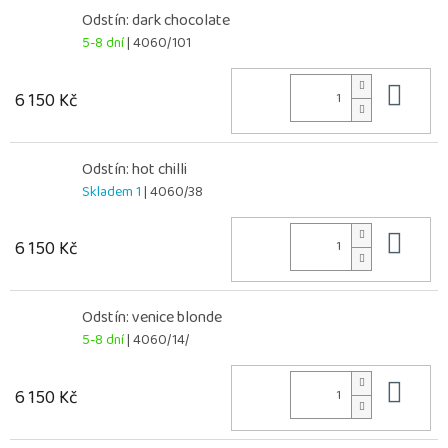
Odstín: dark chocolate
5-8 dní
| 4060/101
Do 
6 150 Kč
Odstín: hot chilli
Skladem 1
| 4060/38
Do 
6 150 Kč
Odstín: venice blonde
5-8 dní
| 4060/14/
Do 
6 150 Kč