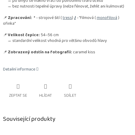
→ po umytí se vlákno vrací do původního tvaru účesu
→ bez nutnosti tepelné úpravy (nelze fénovat, žehlit ani kulmovat)
📌
Zpracování:
*
- strojové šití (
tress
)
/
- "filmová (
monofilová
)
ofinka"
📌
Velikost čepice:
54–56 cm
→ standardní velikost vhodná pro většinu obvodů hlavy
📌
Zobrazený odstín na fotografii:
caramel kiss
Detailní informace
ZEPTAT SE
HLÍDAT
SDÍLET
Související produkty