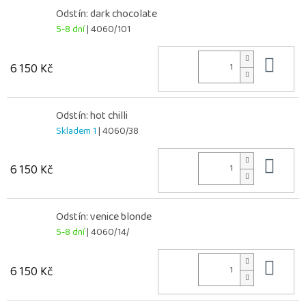
Odstín: dark chocolate
5-8 dní
| 4060/101
Do 
6 150 Kč
Odstín: hot chilli
Skladem 1
| 4060/38
Do 
6 150 Kč
Odstín: venice blonde
5-8 dní
| 4060/14/
Do 
6 150 Kč