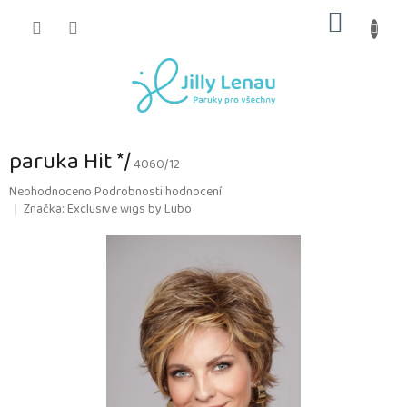
Přejít
NÁKUP
na
obsah
KOŠÍK
paruka Hit */
4060/12
Průměrné
Neohodnoceno
Podrobnosti hodnocení
hodnocení
Značka:
Exclusive wigs by Lubo
produktu
je
0,0
z
5
hvězdiček.