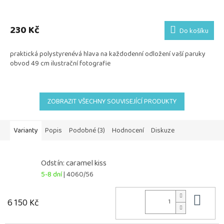
230 Kč
Do košíku
praktická polystyrenévá hlava na každodenní odložení vaší paruky
obvod 49 cm ilustrační fotografie
ZOBRAZIT VŠECHNY SOUVISEJÍCÍ PRODUKTY
Varianty
Popis
Podobné (3)
Hodnocení
Diskuze
Odstín: caramel kiss
5-8 dní
| 4060/56
Do 
6 150 Kč