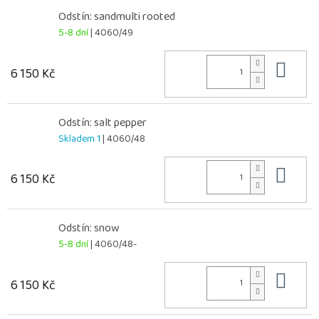
Odstín: sandmulti rooted
5-8 dní
| 4060/49
Do 
6 150 Kč
Odstín: salt pepper
Skladem 1
| 4060/48
Do 
6 150 Kč
Odstín: snow
5-8 dní
| 4060/48-
Do 
6 150 Kč