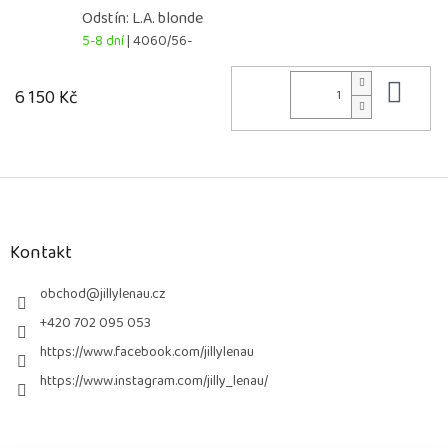
Odstín: L.A. blonde
5-8 dní
| 4060/56-
Do 
6 150 Kč
Z
á
p
a
Kontakt
t
í
obchod
@
jillylenau.cz
+420 702 095 053
https://www.facebook.com/jillylenau
https://www.instagram.com/jilly_lenau/