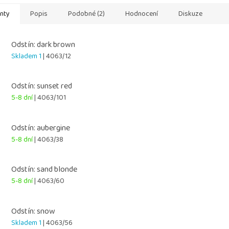
anty
Popis
Podobné (2)
Hodnocení
Diskuze
Odstín: dark brown
Skladem 1
| 4063/12
Odstín: sunset red
5-8 dní
| 4063/101
Odstín: aubergine
5-8 dní
| 4063/38
Odstín: sand blonde
5-8 dní
| 4063/60
Odstín: snow
Skladem 1
| 4063/56