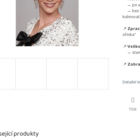
→ po umy
→ bez nut
kulmovat
📌
Zprac
ofinka"
📌
Veliko
→ standa
📌
Zobra
Detailní 
TISK
sející produkty