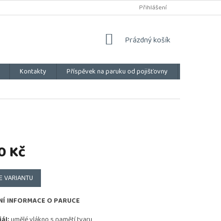
Přihlášení
NÁKUPNÍ
Prázdný košík
KOŠÍK
Kontakty
Příspěvek na paruku od pojišťovny
Vše o náku
0 Kč
E VARIANTU
NÍ INFORMACE O PARUCE
ál:
umělé vlákno s pamětí tvaru