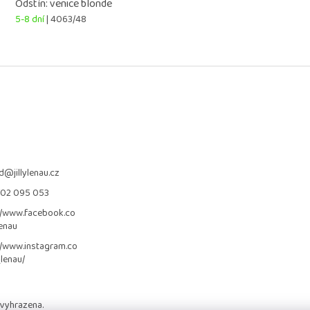
Odstín: venice blonde
5-8 dní
| 4063/48
d
@
jillylenau.cz
702 095 053
//www.facebook.co
lenau
//www.instagram.co
_lenau/
 vyhrazena.