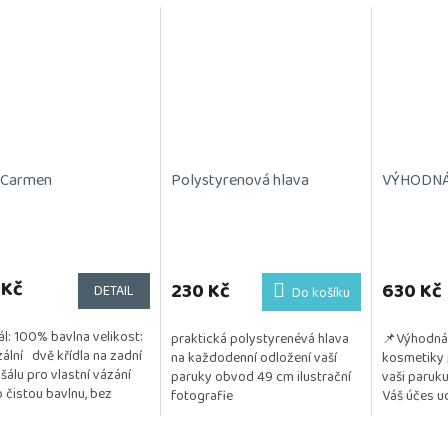
 Carmen
Polystyrenová hlava
VÝHODNÁ S
Průměrné
hodnocení
 Kč
produktu
230 Kč
630 Kč
DETAIL
Do košíku
je
5,0
ál: 100% bavlna velikost:
praktická polystyrenévá hlava
📌Výhodná 
z
zální dvě křídla na zadní
na každodenní odložení vaší
kosmetiky 
5
šálu pro vlastní vázání
paruky obvod 49 cm ilustrační
vaši paruku
hvězdiček.
o čistou bavlnu, bez
fotografie
Váš účes ud
koliv přídavků a příměsí
a vzdušný. 
...
testována na