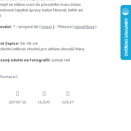
tí se vlákno vrací do původního tvaru účesu
nosti tepelné úpravy (nelze fénovat, žehlit ani
)
ování:
*
- strojové šití (
tress
)
/
- "filmová (
monofilová
)
st čepice:
54–56 cm
rdní velikost vhodná pro většinu obvodů hlavy
zený odstín na fotografii:
sunset red
informace
ZEPTAT SE
HLÍDAT
SDÍLET