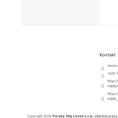
Z
á
p
a
t
Kontakt
í
obcho
+420 
https:
m/jilly
https:
m/jilly
Copyright 2026
Paruky Jilly Lenau s.r.o.
. Všechna práva