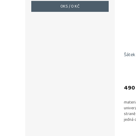
0
KS /
0 KČ
Šátek
490
materi
univer
straně 
jedná 
jakých
výrobky