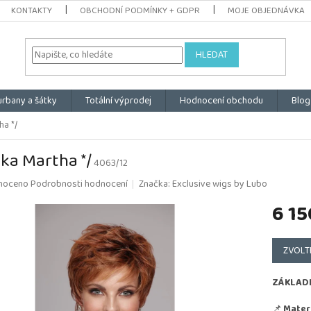
KONTAKTY
OBCHODNÍ PODMÍNKY + GDPR
MOJE OBJEDNÁVKA
HLEDAT
urbany a šátky
Totální výprodej
Hodnocení obchodu
Blog
ha */
ka Martha */
4063/12
é
noceno
Podrobnosti hodnocení
Značka:
Exclusive wigs by Lubo
ní
6 15
u
Měrná
cena:
ZVOLT
k.
ZÁKLAD
📌
Materi