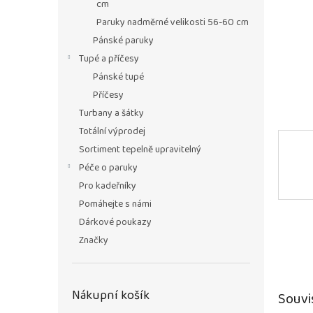
n
cm
e
Paruky nadměrné velikosti 56-60 cm
l
Pánské paruky
Tupé a příčesy
Pánské tupé
Příčesy
Turbany a šátky
Totální výprodej
Sortiment tepelně upravitelný
Péče o paruky
Pro kadeřníky
Pomáhejte s námi
Dárkové poukazy
Značky
Nákupní košík
Souvi