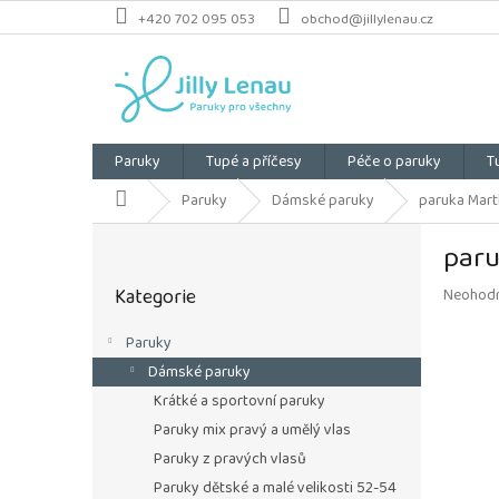
Přejít
+420 702 095 053
obchod@jillylenau.cz
na
obsah
Paruky
Tupé a příčesy
Péče o paruky
T
Domů
Paruky
Dámské paruky
paruka Mart
P
paru
o
Přeskočit
s
Kategorie
Průměrn
Neohod
kategorie
t
hodnoce
r
produkt
Paruky
a
je
Dámské paruky
n
0,0
z
n
Krátké a sportovní paruky
5
í
Paruky mix pravý a umělý vlas
hvězdiče
p
Paruky z pravých vlasů
a
Paruky dětské a malé velikosti 52-54