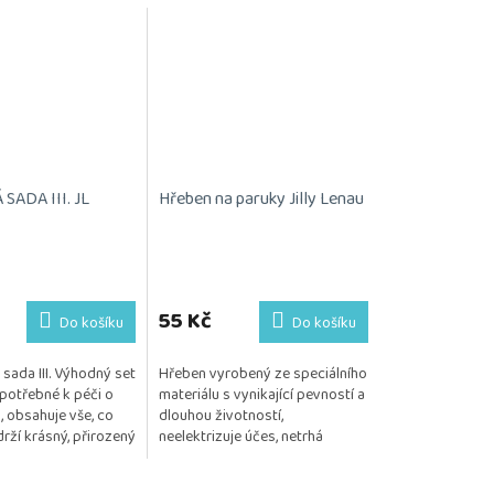
ADA III. JL
Hřeben na paruky Jilly Lenau
55 Kč
Do košíku
Do košíku
sada III. Výhodný set
Hřeben vyrobený ze speciálního
potřebné k péči o
materiálu s vynikající pevností a
, obsahuje vše, co
dlouhou životností,
rží krásný, přirozený
neelektrizuje účes, netrhá
Kosmetika je
monofilovou podložku
 citlivou...
Posíláme 1 kus.