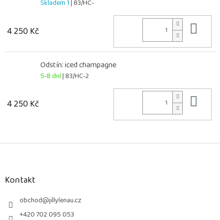
Skladem 1
| 83/HC-
Do 
4 250 Kč
Odstín: iced champagne
5-8 dní
| 83/HC-2
Do 
4 250 Kč
Z
á
p
a
Kontakt
t
í
obchod
@
jillylenau.cz
+420 702 095 053