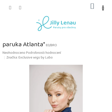
Přejít
NÁKUP
na
obsah
KOŠÍK
paruka Atlanta*
83/BRO
Průměrné
Neohodnoceno
Podrobnosti hodnocení
hodnocení
Značka:
Exclusive wigs by Lubo
produktu
je
0,0
z
5
hvězdiček.