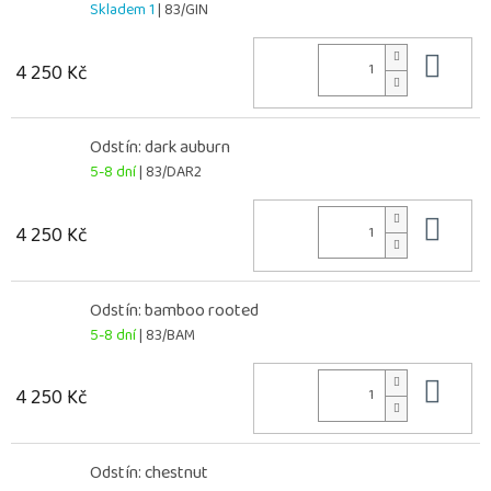
Skladem 1
| 83/GIN
Do 
4 250 Kč
Odstín: dark auburn
5-8 dní
| 83/DAR2
Do 
4 250 Kč
Odstín: bamboo rooted
5-8 dní
| 83/BAM
Do 
4 250 Kč
Odstín: chestnut