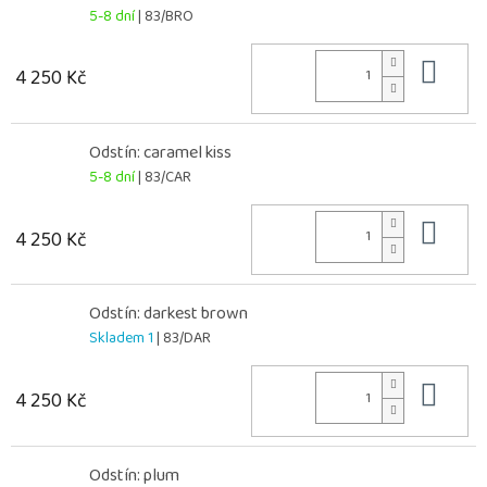
5-8 dní
| 83/BRO
Do 
4 250 Kč
Odstín: caramel kiss
5-8 dní
| 83/CAR
Do 
4 250 Kč
Odstín: darkest brown
Skladem 1
| 83/DAR
Do 
4 250 Kč
Odstín: plum