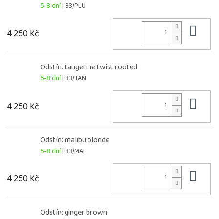
5-8 dní
| 83/PLU
Do 
4 250 Kč
Odstín: tangerine twist rooted
5-8 dní
| 83/TAN
Do 
4 250 Kč
Odstín: malibu blonde
5-8 dní
| 83/MAL
Do 
4 250 Kč
Odstín: ginger brown