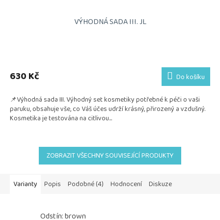
VÝHODNÁ SADA III. JL
Průměrné
hodnocení
produktu
630 Kč
Do košíku
je
5,0
📌Výhodná sada III. Výhodný set kosmetiky potřebné k péči o vaši
z
paruku, obsahuje vše, co Váš účes udrží krásný, přirozený a vzdušný.
5
Kosmetika je testována na citlivou...
hvězdiček.
ZOBRAZIT VŠECHNY SOUVISEJÍCÍ PRODUKTY
Varianty
Popis
Podobné (4)
Hodnocení
Diskuze
Odstín: brown