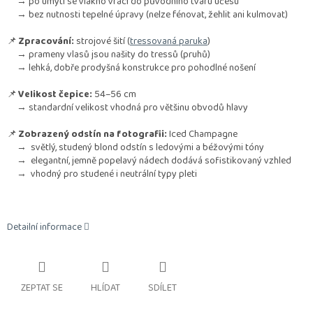
→ po umytí se vlákno vrací do původního tvaru účesu
→ bez nutnosti tepelné úpravy (nelze fénovat, žehlit ani kulmovat)
📌
Zpracování:
strojové šití (
tressovaná paruka
)
→ prameny vlasů jsou našity do tressů (pruhů)
→ lehká, dobře prodyšná konstrukce pro pohodlné nošení
📌
Velikost čepice:
54–56 cm
→ standardní velikost vhodná pro většinu obvodů hlavy
📌
Zobrazený odstín na fotografii:
Iced Champagne
→ světlý, studený blond odstín s ledovými a béžovými tóny
→ elegantní, jemně popelavý nádech dodává sofistikovaný vzhled
→ vhodný pro studené i neutrální typy pleti
Detailní informace
ZEPTAT SE
HLÍDAT
SDÍLET