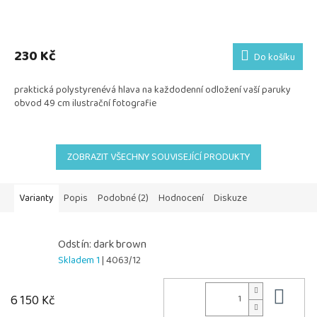
230 Kč
Do košíku
praktická polystyrenévá hlava na každodenní odložení vaší paruky
obvod 49 cm ilustrační fotografie
ZOBRAZIT VŠECHNY SOUVISEJÍCÍ PRODUKTY
Varianty
Popis
Podobné (2)
Hodnocení
Diskuze
Odstín: dark brown
Skladem 1
| 4063/12
Do 
6 150 Kč