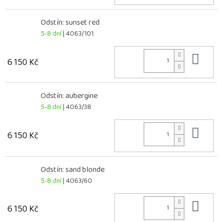
Odstín: sunset red
5-8 dní
| 4063/101
Do 
6 150 Kč
Odstín: aubergine
5-8 dní
| 4063/38
Do 
6 150 Kč
Odstín: sand blonde
5-8 dní
| 4063/60
Do 
6 150 Kč