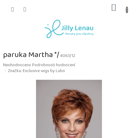
Přejít
NÁKUP
na
obsah
KOŠÍK
paruka Martha */
4063/12
Průměrné
Neohodnoceno
Podrobnosti hodnocení
hodnocení
Značka:
Exclusive wigs by Lubo
produktu
je
0,0
z
5
hvězdiček.