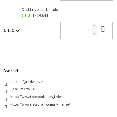
Odstín: venice blonde
5-8 dní
| 4063/48
Do 
6 150 Kč
Z
á
p
a
Kontakt
t
í
obchod
@
jillylenau.cz
+420 702 095 053
https://www.facebook.com/jillylenau
https://www.instagram.com/jilly_lenau/