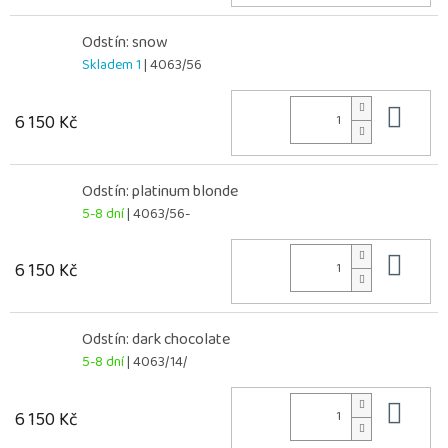
Odstín: snow
Skladem 1
| 4063/56
Do 
6 150 Kč
Odstín: platinum blonde
5-8 dní
| 4063/56-
Do 
6 150 Kč
Odstín: dark chocolate
5-8 dní
| 4063/14/
Do 
6 150 Kč