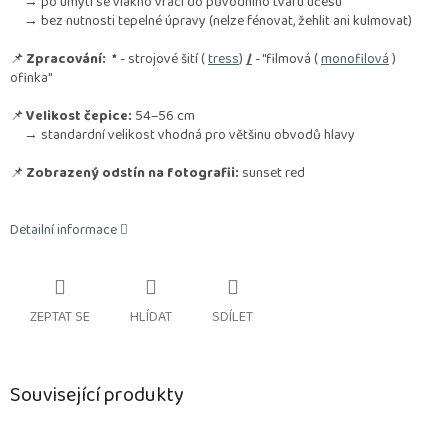
→ po umytí se vlákno vrací do původního tvaru účesu
→ bez nutnosti tepelné úpravy (nelze fénovat, žehlit ani kulmovat)
📌
Zpracování:
*
- strojové šití (
tress
)
/
- "filmová (
monofilová
)
ofinka"
📌
Velikost čepice:
54–56 cm
→ standardní velikost vhodná pro většinu obvodů hlavy
📌
Zobrazený odstín na fotografii:
sunset red
Detailní informace
ZEPTAT SE
HLÍDAT
SDÍLET
Související produkty