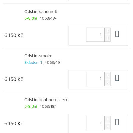
Odstín: sandmulti
5-8 dní
| 4063/48-
Do 
6 150 Kč
Odstín: smoke
Skladem 1
| 4063/49
Do 
6 150 Kč
Odstín: light bernstein
5-8 dní
| 4063/18/
Do 
6 150 Kč