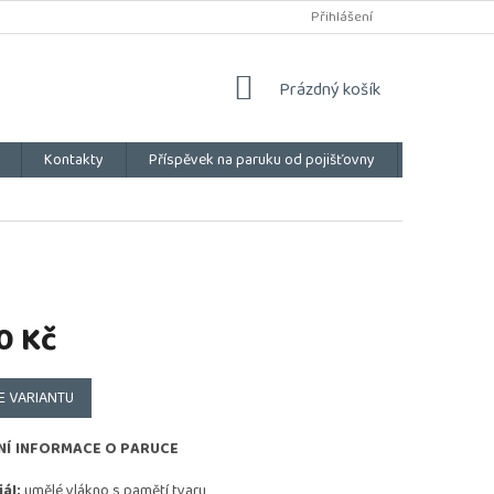
Přihlášení
NÁKUPNÍ
Prázdný košík
KOŠÍK
Kontakty
Příspěvek na paruku od pojišťovny
Vše o náku
0 Kč
E VARIANTU
NÍ INFORMACE O PARUCE
ál:
umělé vlákno s pamětí tvaru