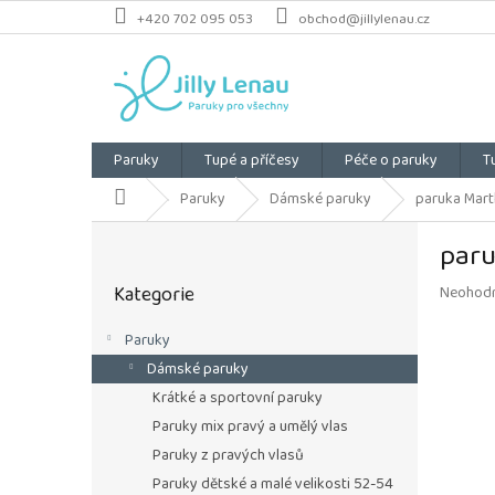
Přejít
+420 702 095 053
obchod@jillylenau.cz
na
obsah
Paruky
Tupé a příčesy
Péče o paruky
T
Domů
Paruky
Dámské paruky
paruka Mart
P
paru
o
Přeskočit
s
Kategorie
Průměrn
Neohod
kategorie
t
hodnoce
r
produkt
Paruky
a
je
Dámské paruky
n
0,0
z
n
Krátké a sportovní paruky
5
í
Paruky mix pravý a umělý vlas
hvězdiče
p
Paruky z pravých vlasů
a
Paruky dětské a malé velikosti 52-54