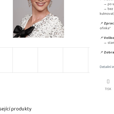
→ po umy
→ bez nut
kulmovat
📌
Zprac
ofinka"
📌
Veliko
→ standa
📌
Zobra
Detailní 
TISK
sející produkty