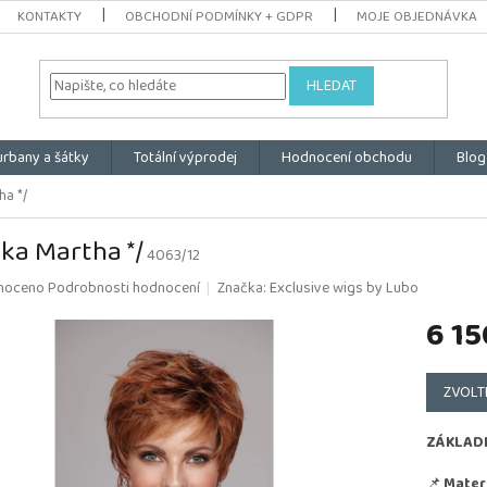
KONTAKTY
OBCHODNÍ PODMÍNKY + GDPR
MOJE OBJEDNÁVKA
HLEDAT
urbany a šátky
Totální výprodej
Hodnocení obchodu
Blog
ha */
ka Martha */
4063/12
é
noceno
Podrobnosti hodnocení
Značka:
Exclusive wigs by Lubo
ní
6 15
u
Měrná
cena:
ZVOLT
k.
ZÁKLAD
📌
Materi