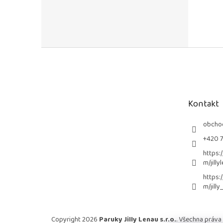
Z
á
p
a
t
Kontakt
í
obcho
+420 
https:
m/jilly
https:
m/jilly
Copyright 2026
Paruky Jilly Lenau s.r.o.
. Všechna práva