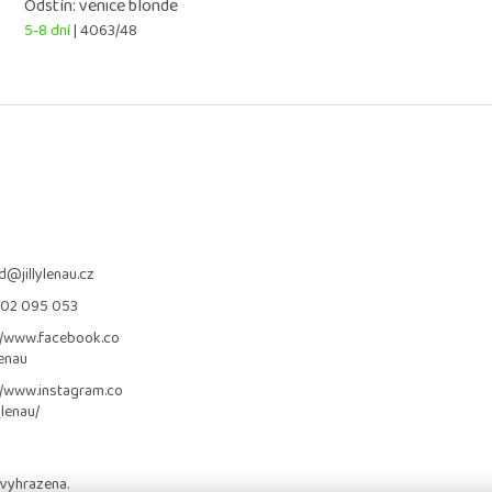
Odstín: venice blonde
5-8 dní
| 4063/48
d
@
jillylenau.cz
702 095 053
//www.facebook.co
lenau
//www.instagram.co
_lenau/
 vyhrazena.