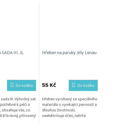
ADA III. JL
Hřeben na paruky Jilly Lenau
55 Kč
Do košíku
Do košíku
sada III. Výhodný set
Hřeben vyrobený ze speciálního
potřebné k péči o
materiálu s vynikající pevností a
, obsahuje vše, co
dlouhou životností,
rží krásný, přirozený
neelektrizuje účes, netrhá
Kosmetika je
monofilovou podložku
 citlivou...
Posíláme 1 kus.