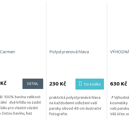
 Carmen
Polystyrenová hlava
VÝHODNÁ S
Průměrné
hodnocení
 Kč
produktu
230 Kč
630 Kč
DETAIL
Do košíku
je
5,0
ál: 100% bavlna velikost:
praktická polystyrenévá hlava
📌Výhodná 
z
zální dvě křídla na zadní
na každodenní odložení vaší
kosmetiky 
5
šálu pro vlastní vázání
paruky obvod 49 cm ilustrační
vaši paruku
hvězdiček.
o čistou bavlnu, bez
fotografie
Váš účes ud
koliv přídavků a příměsí
a vzdušný. 
...
testována na