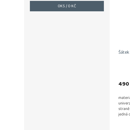
0
KS /
0 KČ
Šátek
490
materi
univer
straně 
jedná 
jakých
výrobky