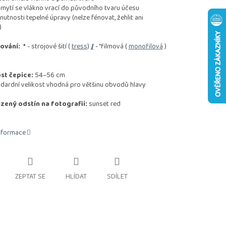
tí se vlákno vrací do původního tvaru účesu
nosti tepelné úpravy (nelze fénovat, žehlit ani
)
ování:
*
- strojové šití (
tress
)
/
- "filmová (
monofilová
)
st čepice:
54–56 cm
rdní velikost vhodná pro většinu obvodů hlavy
zený odstín na fotografii:
sunset red
informace
ZEPTAT SE
HLÍDAT
SDÍLET