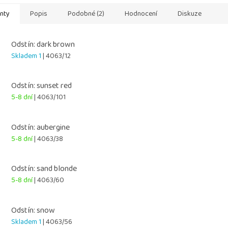
anty
Popis
Podobné (2)
Hodnocení
Diskuze
Odstín: dark brown
Skladem 1
| 4063/12
Odstín: sunset red
5-8 dní
| 4063/101
Odstín: aubergine
5-8 dní
| 4063/38
Odstín: sand blonde
5-8 dní
| 4063/60
Odstín: snow
Skladem 1
| 4063/56