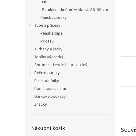
n
cm
e
Paruky nadměrné velikosti 56-60 cm
l
Pánské paruky
Tupé a příčesy
Pánské tupé
Příčesy
Turbany a šátky
Totální výprodej
Sortiment tepelně upravitelný
Péče o paruky
Pro kadeřníky
Pomáhejte s námi
Dárkové poukazy
Značky
Nákupní košík
Souvi