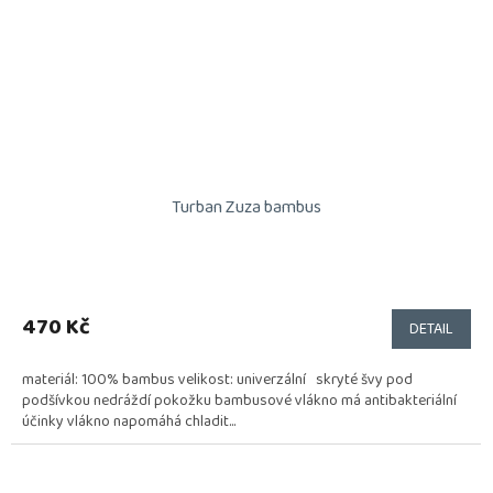
Turban Zuza bambus
470 Kč
DETAIL
materiál: 100% bambus velikost: univerzální skryté švy pod
podšívkou nedráždí pokožku bambusové vlákno má antibakteriální
účinky vlákno napomáhá chladit...