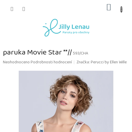
Přejít
NÁKUP
na
obsah
KOŠÍK
paruka Movie Star **//
593/CHA
Průměrné
Neohodnoceno
Podrobnosti hodnocení
Značka:
Perucci by Ellen Wille
hodnocení
produktu
je
0,0
z
5
hvězdiček.