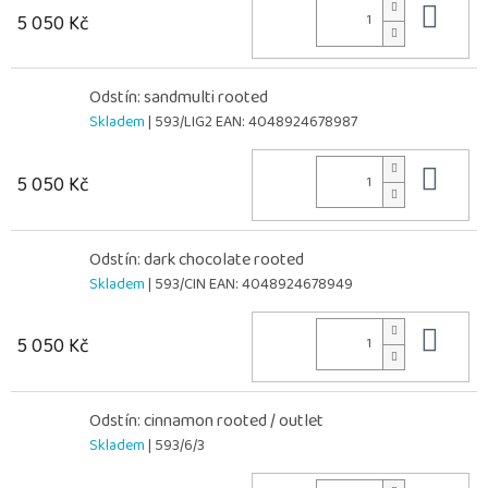
Do 
5 050 Kč
Odstín: sandmulti rooted
Skladem
| 593/LIG2
EAN:
4048924678987
Do 
5 050 Kč
Odstín: dark chocolate rooted
Skladem
| 593/CIN
EAN:
4048924678949
Do 
5 050 Kč
Odstín: cinnamon rooted / outlet
Skladem
| 593/6/3