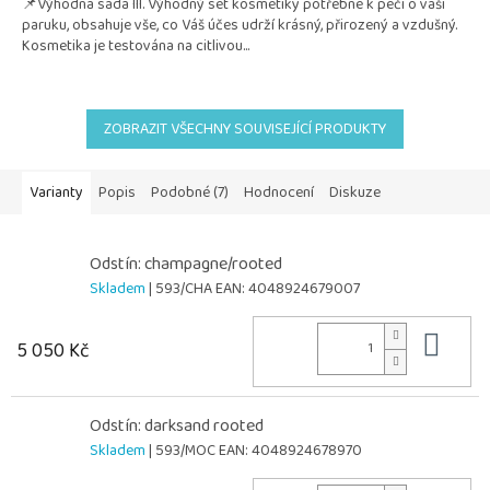
📌Výhodná sada III. Výhodný set kosmetiky potřebné k péči o vaši
z
paruku, obsahuje vše, co Váš účes udrží krásný, přirozený a vzdušný.
5
Kosmetika je testována na citlivou...
hvězdiček.
ZOBRAZIT VŠECHNY SOUVISEJÍCÍ PRODUKTY
Varianty
Popis
Podobné (7)
Hodnocení
Diskuze
Odstín: champagne/rooted
Skladem
| 593/CHA
EAN:
4048924679007
Do 
5 050 Kč
Odstín: darksand rooted
Skladem
| 593/MOC
EAN:
4048924678970