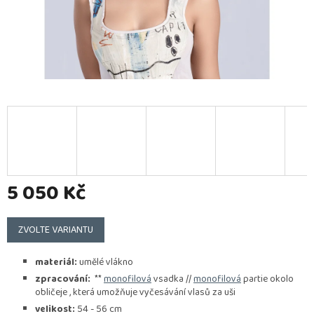
5 050 Kč
Měrná
cena:
ZVOLTE VARIANTU
materiál:
umělé vlákno
zpracování:
**
monofilová
vsadka //
monofilová
partie okolo
obličeje , která umožňuje vyčesávání vlasů za uši
velikost:
54 - 56 cm