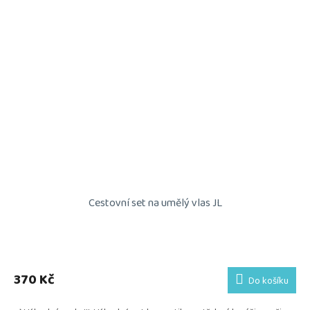
Cestovní set na umělý vlas JL
Průměrné
hodnocení
produktu
370 Kč
Do košíku
je
5,0