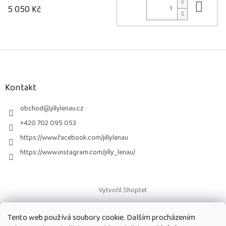
Do 
5 050 Kč
Z
á
p
a
Kontakt
t
í
obchod
@
jillylenau.cz
+420 702 095 053
https://www.facebook.com/jillylenau
https://www.instagram.com/jilly_lenau/
Vytvořil Shoptet
Tento web používá soubory cookie. Dalším procházením
Copyright 2026
Paruky Jilly Lenau s.r.o.
. Všechna práva vyhrazena.