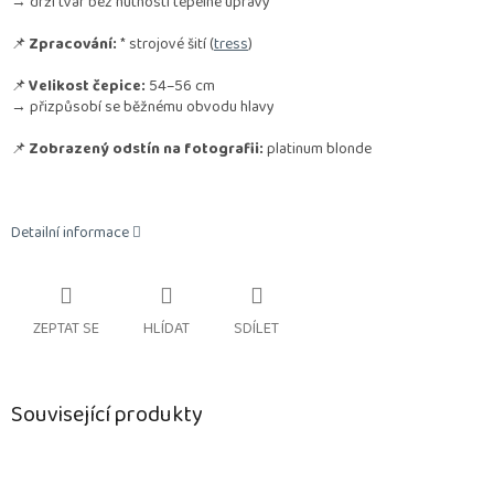
→ drží tvar bez nutnosti tepelné úpravy
📌
Zpracování:
* strojové šití (
tress
)
📌
Velikost čepice:
54–56 cm
→ přizpůsobí se běžnému obvodu hlavy
📌
Zobrazený odstín na fotografii:
platinum blonde
Detailní informace
ZEPTAT SE
HLÍDAT
SDÍLET
Související produkty