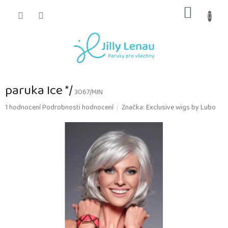
Přejít
NÁKUP
na
obsah
KOŠÍK
paruka Ice */
3067/MIN
Průměrné
1 hodnocení
Podrobnosti hodnocení
Značka:
Exclusive wigs by Lubo
hodnocení
produktu
je
5,0
z
5
hvězdiček.