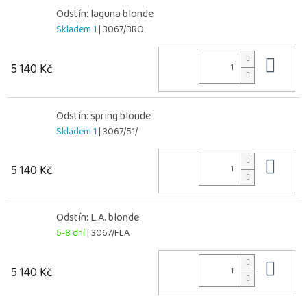
Odstín: laguna blonde
Skladem 1
| 3067/BRO
Do 
5 140 Kč
Odstín: spring blonde
Skladem 1
| 3067/51/
Do 
5 140 Kč
Odstín: L.A. blonde
5-8 dní
| 3067/FLA
Do 
5 140 Kč