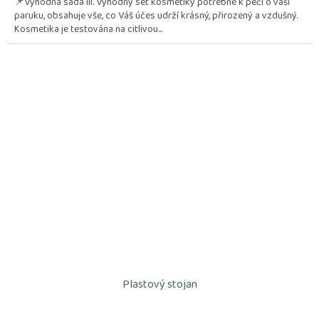
📌Výhodná sada III. Výhodný set kosmetiky potřebné k péči o vaši
z
paruku, obsahuje vše, co Váš účes udrží krásný, přirozený a vzdušný.
5
Kosmetika je testována na citlivou...
hvězdiček.
Plastový stojan