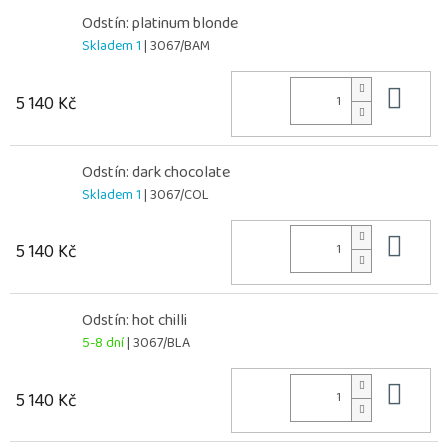
Odstín: platinum blonde
Skladem 1
| 3067/BAM
Do 
5 140 Kč
Odstín: dark chocolate
Skladem 1
| 3067/COL
Do 
5 140 Kč
Odstín: hot chilli
5-8 dní
| 3067/BLA
Do 
5 140 Kč