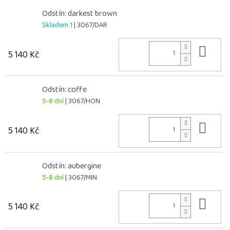
Odstín: darkest brown
Skladem 1
| 3067/DAR
Do 
5 140 Kč
Odstín: coffe
5-8 dní
| 3067/HON
Do 
5 140 Kč
Odstín: aubergine
5-8 dní
| 3067/MIN
Do 
5 140 Kč