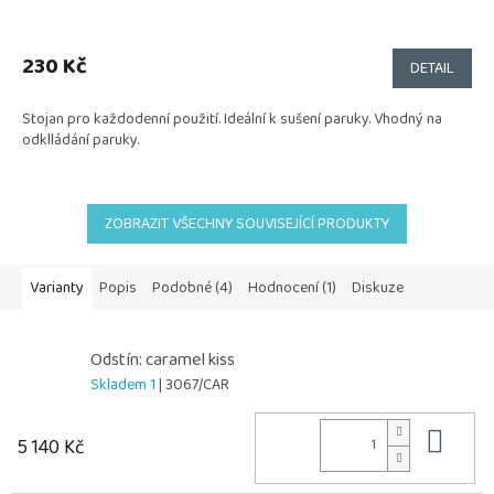
230 Kč
DETAIL
Stojan pro každodenní použití. Ideální k sušení paruky. Vhodný na
odklládání paruky.
ZOBRAZIT VŠECHNY SOUVISEJÍCÍ PRODUKTY
Varianty
Popis
Podobné (4)
Hodnocení (1)
Diskuze
Odstín: caramel kiss
Skladem 1
| 3067/CAR
Do 
5 140 Kč