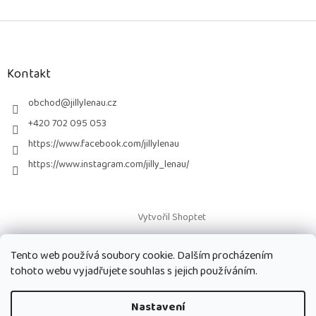
Z
á
p
a
Kontakt
t
í
obchod
@
jillylenau.cz
+420 702 095 053
https://www.facebook.com/jillylenau
https://www.instagram.com/jilly_lenau/
Vytvořil Shoptet
Tento web používá soubory cookie. Dalším procházením
Copyright 2026
Paruky Jilly Lenau s.r.o.
. Všechna práva vyhrazena.
tohoto webu vyjadřujete souhlas s jejich používáním.
Nastavení