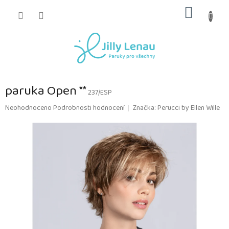
Přejít
NÁKUP
na
obsah
KOŠÍK
paruka Open **
237/ESP
Průměrné
Neohodnoceno
Podrobnosti hodnocení
Značka:
Perucci by Ellen Wille
hodnocení
produktu
je
0,0
z
5
hvězdiček.