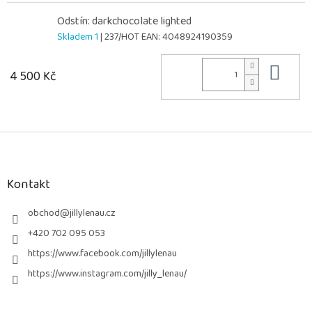
Odstín: darkchocolate lighted
Skladem 1
| 237/HOT
EAN:
4048924190359
Do 
4 500 Kč
Z
á
p
a
Kontakt
t
í
obchod
@
jillylenau.cz
+420 702 095 053
https://www.facebook.com/jillylenau
https://www.instagram.com/jilly_lenau/