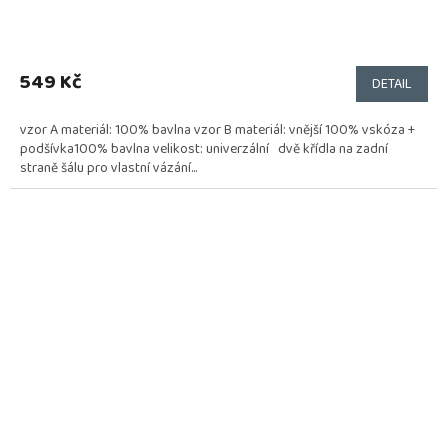
549 Kč
DETAIL
vzor A materiál: 100% bavlna vzor B materiál: vnější 100% vskóza +
podšívka100% bavlna velikost: univerzální dvě křídla na zadní
straně šálu pro vlastní vázání...