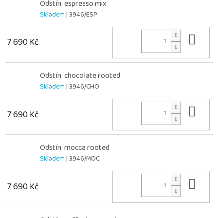
Odstín: espresso mix
Skladem
| 3946/ESP
Do 
7 690 Kč
Odstín: chocolate rooted
Skladem
| 3946/CHO
Do 
7 690 Kč
Odstín: mocca rooted
Skladem
| 3946/MOC
Do 
7 690 Kč