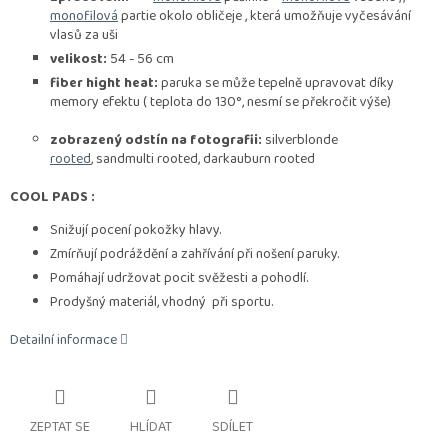
monofilová
partie okolo obličeje , která umožňuje vyčesávání
vlasů za uši
velikost:
54 - 56 cm
fiber hight heat:
paruka se může tepelně upravovat díky
memory efektu ( teplota do 130°, nesmí se překročit výše)
zobrazený odstín na fotografii:
silverblonde
rooted
, sandmulti rooted, darkauburn rooted
COOL PADS :
Snižují pocení pokožky hlavy.
Zmírňují podráždění a zahřívání při nošení paruky.
Pomáhají udržovat pocit svěžesti a pohodlí.
Prodyšný materiál, vhodný při sportu.
Detailní informace
ZEPTAT SE
HLÍDAT
SDÍLET