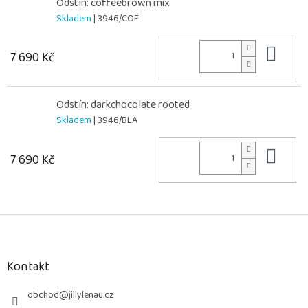
Odstín: coffeebrown mix
Skladem
| 3946/COF
Do 
7 690 Kč
Odstín: darkchocolate rooted
Skladem
| 3946/BLA
Do 
7 690 Kč
Z
á
p
a
Kontakt
t
í
obchod
@
jillylenau.cz