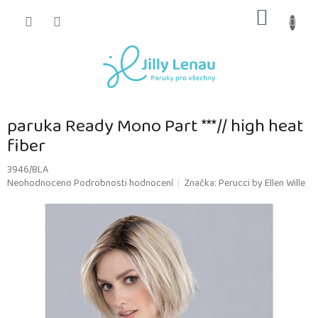
Přejít
NÁKUP
na
obsah
KOŠÍK
paruka Ready Mono Part ***// high heat
fiber
3946/BLA
Průměrné
Neohodnoceno
Podrobnosti hodnocení
Značka:
Perucci by Ellen Wille
hodnocení
produktu
je
0,0
z
5
hvězdiček.