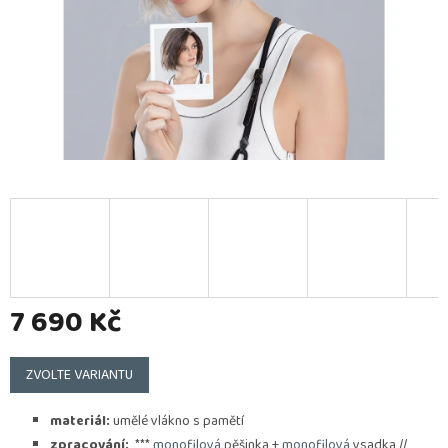
7 690 Kč
Měrná
cena:
ZVOLTE VARIANTU
materiál:
umělé vlákno s pamětí
zpracování:
***
monofilová
pěšinka +
monofilová
vsadka //