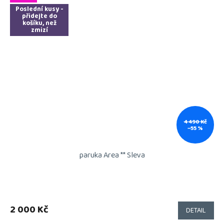
Poslední kusy -
přidejte do
košíku, než
zmizí
4 490 Kč
–55 %
paruka Area ** Sleva
2 000 Kč
DETAIL