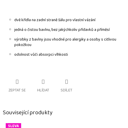
d
vě
křídla na zadní straně šálu pro vlastní
vázání
jedná o čistou bavlnu, bez jakýchkoliv přídavků a příměsí
výrobky z bavlny jsou vhodné pro alergiky a osoby s citlivou
pokožkou
odolnost vůči absorpci vlhkosti
ZEPTAT SE
HLÍDAT
SDÍLET
Související produkty
SLEVA