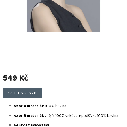
549 Kč
Měrná
cena:
ZVOLTE VARIANTU
vzor A materiál:
100% bavlna
vzor B materiál:
vnější 100% vskóza + podšívka100% bavlna
velikost:
u
niverzální