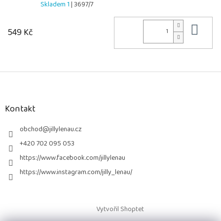
Skladem 1
| 3697/7
Do 
549 Kč
Z
á
p
a
Kontakt
t
í
obchod
@
jillylenau.cz
+420 702 095 053
https://www.facebook.com/jillylenau
https://www.instagram.com/jilly_lenau/
Vytvořil Shoptet