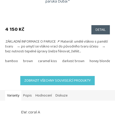
paruka Dubai *
4 150 Kč
DETAIL
ZÁKLADNÍ INFORMACE O PARUCE 📌 Materiál: umělé vlákno s pamětí
tvaru → po umytí se vlákno vrací do původního tvaru účesu →
bez nutnosti tepelné úpravy (nelze fénovat, žehlit...
bamboo
brown
caramel kiss
darkest brown
honey blonde
ZOBRAZIT VŠECHNY SOUVISEJÍCÍ PRODUKTY
Varianty
Popis
Hodnocení
Diskuze
EW: coral A