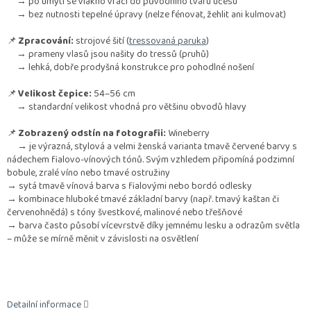
→ po umytí se vlákno vrací do původního tvaru účesu
→ bez nutnosti tepelné úpravy (nelze fénovat, žehlit ani kulmovat)
📌
Zpracování:
strojové šití (
tressovaná paruka
)
→ prameny vlasů jsou našity do tressů (pruhů)
→ lehká, dobře prodyšná konstrukce pro pohodlné nošení
📌
Velikost čepice:
54–56 cm
→ standardní velikost vhodná pro většinu obvodů hlavy
📌
Zobrazený odstín na fotografii:
Wineberry
→
je výrazná, stylová a velmi ženská varianta tmavě červené barvy s
nádechem fialovo-vínových tónů. Svým vzhledem připomíná podzimní
bobule, zralé víno nebo tmavé ostružiny
→ s
ytá tmavě vínová barva s fialovými nebo bordó odlesky
→ k
ombinace hluboké tmavé základní barvy (např. tmavý kaštan či
červenohnědá) s tóny švestkové, malinové nebo třešňové
→ b
arva často působí vícevrstvě díky jemnému lesku a odrazům světla
– může se mírně měnit v závislosti na osvětlení
Detailní informace