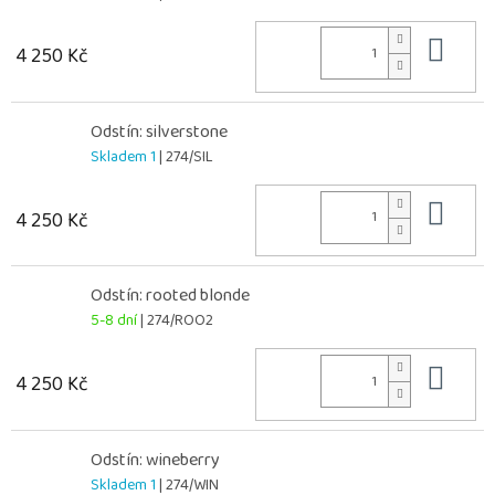
Do 
4 250 Kč
Odstín: silverstone
Skladem 1
| 274/SIL
Do 
4 250 Kč
Odstín: rooted blonde
5-8 dní
| 274/ROO2
Do 
4 250 Kč
Odstín: wineberry
Skladem 1
| 274/WIN