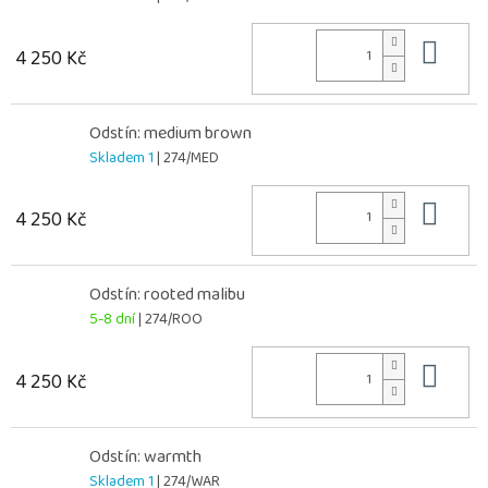
Do 
4 250 Kč
Odstín: medium brown
Skladem 1
| 274/MED
Do 
4 250 Kč
Odstín: rooted malibu
5-8 dní
| 274/ROO
Do 
4 250 Kč
Odstín: warmth
Skladem 1
| 274/WAR