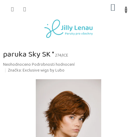
Přejít
NÁKUP
na
obsah
KOŠÍK
paruka Sky SK *
274/ICE
Průměrné
Neohodnoceno
Podrobnosti hodnocení
hodnocení
Značka:
Exclusive wigs by Lubo
produktu
je
0,0
z
5
hvězdiček.