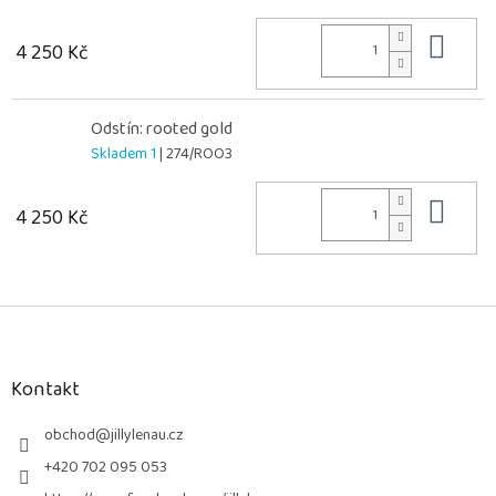
Do 
4 250 Kč
Odstín: rooted gold
Skladem 1
| 274/ROO3
Do 
4 250 Kč
Z
á
p
a
Kontakt
t
í
obchod
@
jillylenau.cz
+420 702 095 053