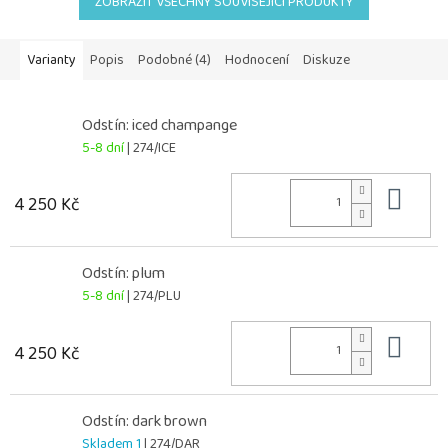
ZOBRAZIT VŠECHNY SOUVISEJÍCÍ PRODUKTY
Varianty
Popis
Podobné (4)
Hodnocení
Diskuze
Odstín: iced champange
5-8 dní
| 274/ICE
Do 
4 250 Kč
Odstín: plum
5-8 dní
| 274/PLU
Do 
4 250 Kč
Odstín: dark brown
Skladem 1
| 274/DAR