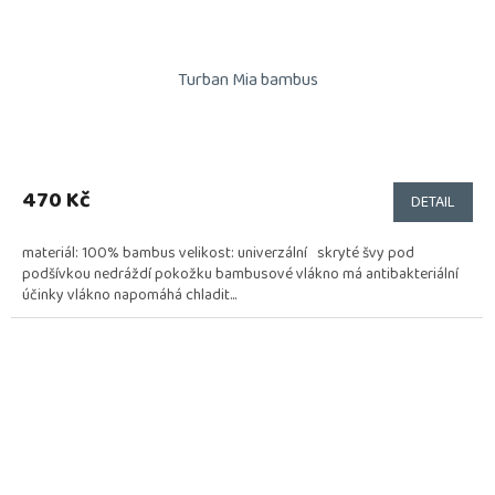
Turban Mia bambus
470 Kč
DETAIL
materiál: 100% bambus velikost: univerzální skryté švy pod
podšívkou nedráždí pokožku bambusové vlákno má antibakteriální
účinky vlákno napomáhá chladit...