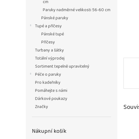
n
cm
e
Paruky nadměrné velikosti 56-60 cm
l
Pánské paruky
Tupé a příčesy
Pánské tupé
Příčesy
Turbany a šátky
Totální výprodej
Sortiment tepelně upravitelný
Péče o paruky
Pro kadeřníky
Pomáhejte s námi
Dárkové poukazy
Souvi
Značky
Nákupní košík