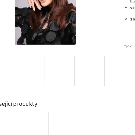
mo
ve
zo
TISK
sející produkty