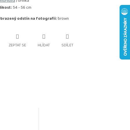
nofilová
) ofinka"
likost:
54 - 56 cm
brazený odstín na fotografii:
brown
ZEPTAT SE
HLÍDAT
SDÍLET