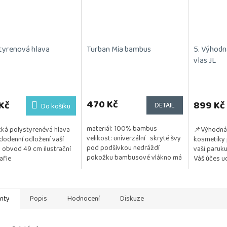
tyrenová hlava
Turban Mia bambus
5. Výhodn
vlas JL
470 Kč
Kč
899 Kč
DETAIL
Do košíku
materiál: 100% bambus
cká polystyrenévá hlava
📌Výhodná 
velikost: univerzální skryté švy
dodenní odložení vaší
kosmetiky 
pod podšívkou nedráždí
 obvod 49 cm ilustrační
vaši paruku
pokožku bambusové vlákno má
afie
Váš účes ud
antibakteriální účinky vlákno
a vzdušný. 
napomáhá chladit...
testována na
anty
Popis
Hodnocení
Diskuze