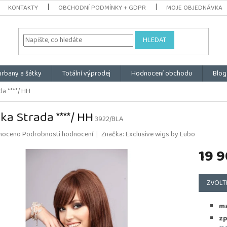
KONTAKTY
OBCHODNÍ PODMÍNKY + GDPR
MOJE OBJEDNÁVKA
HLEDAT
urbany a šátky
Totální výprodej
Hodnocení obchodu
Blog
a ****/ HH
ka Strada ****/ HH
3922/BLA
é
noceno
Podrobnosti hodnocení
Značka:
Exclusive wigs by Lubo
ní
19 9
u
Měrná
cena:
ZVOLT
k.
ma
zp