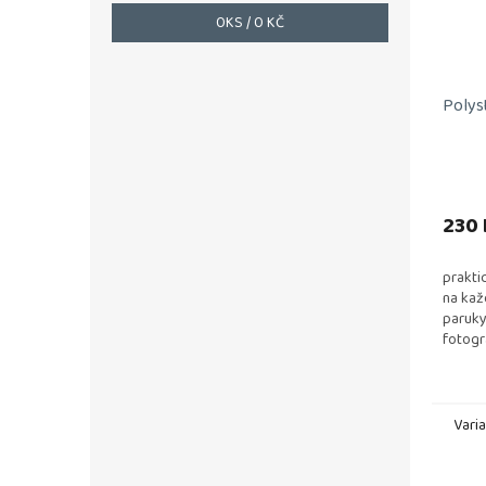
0
KS /
0 KČ
Polys
230 
prakti
na kaž
paruky
fotogr
Vari