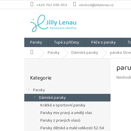
Přejít
+420 702 095 053
obchod@jillylenau.cz
na
obsah
Paruky
Tupé a příčesy
Péče o paruky
T
Domů
Paruky
Dámské paruky
paruka Strad
P
paru
o
Přeskočit
s
Kategorie
Průměrn
Neohod
kategorie
t
hodnoce
r
produkt
Paruky
a
je
Dámské paruky
n
0,0
z
n
Krátké a sportovní paruky
5
í
Paruky mix pravý a umělý vlas
hvězdiče
p
Paruky z pravých vlasů
a
Paruky dětské a malé velikosti 52-54