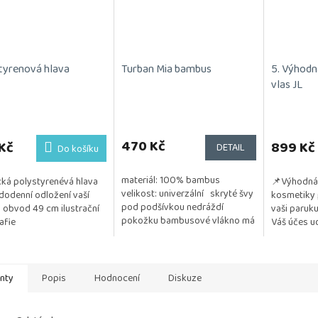
tyrenová hlava
Turban Mia bambus
5. Výhodn
vlas JL
470 Kč
Kč
899 Kč
DETAIL
Do košíku
materiál: 100% bambus
cká polystyrenévá hlava
📌Výhodná 
velikost: univerzální skryté švy
dodenní odložení vaší
kosmetiky 
pod podšívkou nedráždí
 obvod 49 cm ilustrační
vaši paruku
pokožku bambusové vlákno má
afie
Váš účes ud
antibakteriální účinky vlákno
a vzdušný. 
napomáhá chladit...
testována na
anty
Popis
Hodnocení
Diskuze