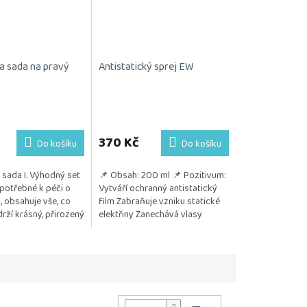
a sada na pravý
Antistatický sprej EW
370 Kč
Do košíku
Do košíku
sada I. Výhodný set
📌 Obsah: 200 ml 📌 Pozitivum:
potřebné k péči o
Vytváří ochranný antistatický
, obsahuje vše, co
film Zabraňuje vzniku statické
rží krásný, přirozený
elektřiny Zanechává vlasy
Kosmetika je
hladké, lesklé a zdravě
 citlivou...
vypadající...