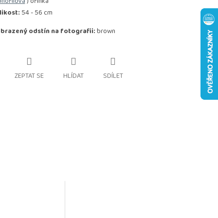
nofilová
) ofinka"
likost:
54 - 56 cm
brazený odstín na fotografii:
brown
ZEPTAT SE
HLÍDAT
SDÍLET