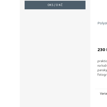
0
KS /
0 KČ
Polys
230 
prakti
na kaž
paruky
fotogr
Vari