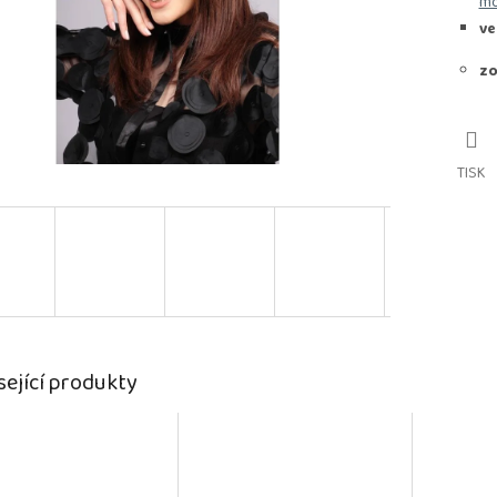
mo
ve
zo
TISK
sející produkty