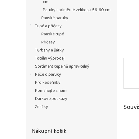
n
cm
e
Paruky nadměrné velikosti 56-60 cm
l
Pánské paruky
Tupé a příčesy
Pánské tupé
Příčesy
Turbany a šátky
Totální výprodej
Sortiment tepelně upravitelný
Péče o paruky
Pro kadeřníky
Pomáhejte s námi
Dárkové poukazy
Souvi
Značky
Nákupní košík