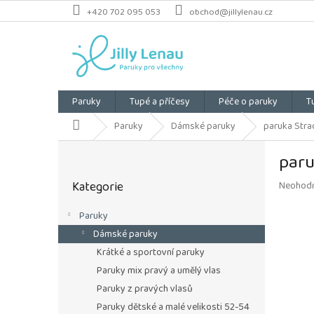
Přejít
+420 702 095 053
obchod@jillylenau.cz
na
obsah
Paruky
Tupé a příčesy
Péče o paruky
T
Domů
Paruky
Dámské paruky
paruka Strad
P
paru
o
Přeskočit
s
Kategorie
Průměrn
Neohod
kategorie
t
hodnoce
r
produkt
Paruky
a
je
Dámské paruky
n
0,0
z
n
Krátké a sportovní paruky
5
í
Paruky mix pravý a umělý vlas
hvězdiče
p
Paruky z pravých vlasů
a
Paruky dětské a malé velikosti 52-54