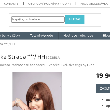
KONTAKTY
OBCHODNÍ PODMÍNKY + GDPR
MOJE OBJEDNÁVKA
HLEDAT
urbany a šátky
Totální výprodej
Hodnocení obchodu
Blog
a ****/ HH
ka Strada ****/ HH
3922/BLA
é
noceno
Podrobnosti hodnocení
Značka:
Exclusive wigs by Lubo
ní
19 9
u
Měrná
cena:
ZVOLT
k.
ma
zp