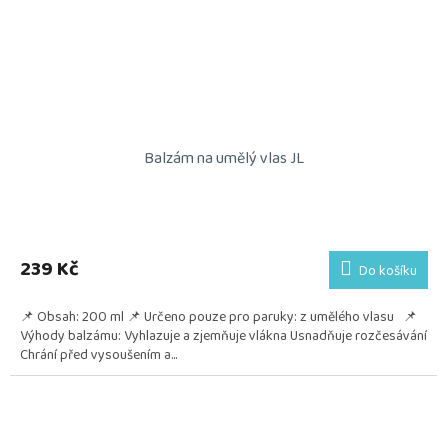
Balzám na umělý vlas JL
239 Kč
Do košíku
📌 Obsah: 200 ml 📌 Určeno pouze pro paruky: z umělého vlasu 📌
Výhody balzámu: Vyhlazuje a zjemňuje vlákna Usnadňuje rozčesávání
Chrání před vysoušením a...