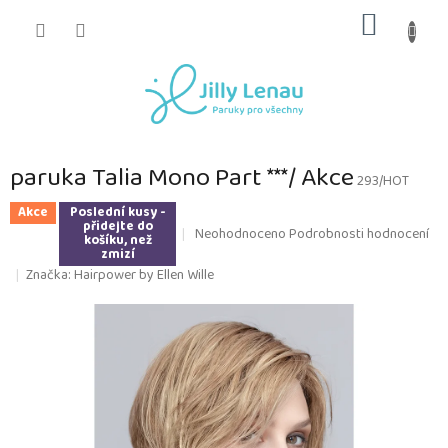
Přejít
NÁKUP
na
obsah
KOŠÍK
paruka Talia Mono Part ***/ Akce
293/HOT
Akce
Poslední kusy -
přidejte do
Průměrné
Neohodnoceno
Podrobnosti hodnocení
košíku, než
hodnocení
zmizí
produktu
Značka:
Hairpower by Ellen Wille
je
0,0
z
5
hvězdiček.