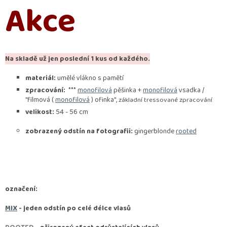
Akce
Na skladě už jen poslední 1 kus od každého.
materiál:
umělé vlákno s pamětí
zpracování:
***
monofilová
pěšinka +
monofilová
vsadka /
"filmová (
monofilová
) ofinka",
základní tressované zpracování
velikost:
54 - 56 cm
zobrazený odstín na fotografii:
gingerblonde
rooted
označení:
MIX
- jeden odstín po celé délce vlasů