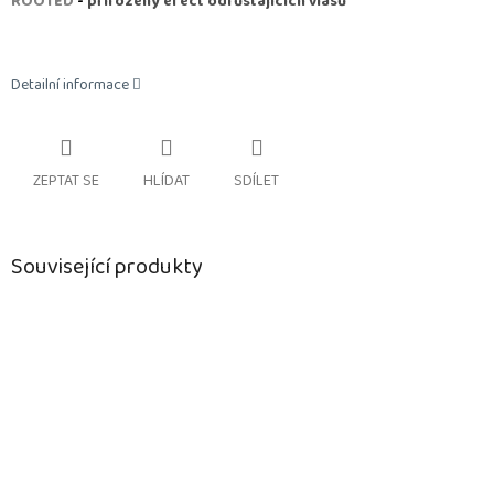
ROOTED
-
přirozený efect odrůstajících vlasů
Detailní informace
ZEPTAT SE
HLÍDAT
SDÍLET
Související produkty