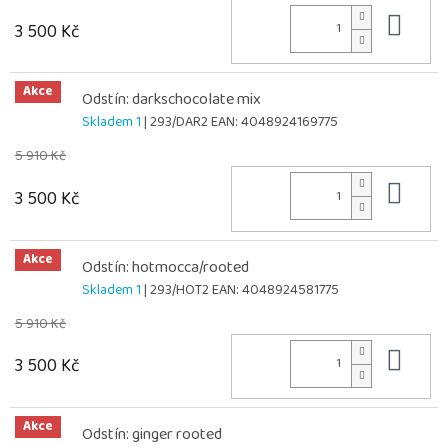
Do 
3 500 Kč
Akce
Odstín: darkschocolate mix
Skladem 1
| 293/DAR2
EAN:
4048924169775
5 910 Kč
Do 
3 500 Kč
Akce
Odstín: hotmocca/rooted
Skladem 1
| 293/HOT2
EAN:
4048924581775
5 910 Kč
Do 
3 500 Kč
Akce
Odstín: ginger rooted