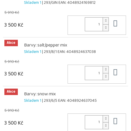
Skladem 1
| 293/GIN
EAN:
4048924169812
5 910 Kč
Do 
3 500 Kč
Akce
Barvy: salt/pepper mix
Skladem 1
| 293/8/1
EAN:
4048924637038
5 910 Kč
Do 
3 500 Kč
Akce
Barvy: snow mix
Skladem 1
| 293/6/5
EAN:
4048924637045
5 910 Kč
Do 
3 500 Kč