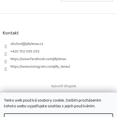
Z
á
p
a
Kontakt
t
í
obchod
@
jillylenau.cz
+420 702 095 053
https://www.facebook.com/jillylenau
https://www.instagram.com/jilly_lenau/
Vytvořil Shoptet
Tento web používá soubory cookie. Dalším procházením
Copyright 2026
Paruky Jilly Lenau s.r.o.
. Všechna práva vyhrazena.
tohoto webu vyjadřujete souhlas s jejich používáním.