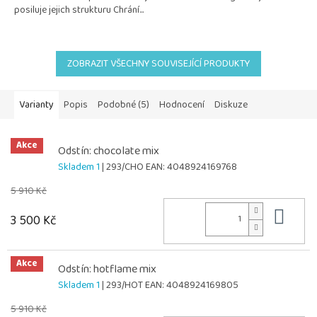
posiluje jejich strukturu Chrání...
ZOBRAZIT VŠECHNY SOUVISEJÍCÍ PRODUKTY
Varianty
Popis
Podobné (5)
Hodnocení
Diskuze
Akce
Odstín: chocolate mix
Skladem 1
| 293/CHO
EAN:
4048924169768
5 910 Kč
Do 
3 500 Kč
Akce
Odstín: hotflame mix
Skladem 1
| 293/HOT
EAN:
4048924169805
5 910 Kč