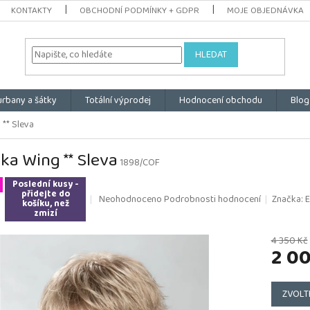
KONTAKTY
OBCHODNÍ PODMÍNKY + GDPR
MOJE OBJEDNÁVKA
HLEDAT
urbany a šátky
Totální výprodej
Hodnocení obchodu
Blog
 ** Sleva
ka Wing ** Sleva
1898/COF
Poslední kusy -
přidejte do
Průměrné
Neohodnoceno
Podrobnosti hodnocení
Značka:
E
košíku, než
hodnocení
zmizí
produktu
je
4 350 Kč
2 0
0,0
z
5
Měrná
hvězdiček.
cena:
ZVOLT