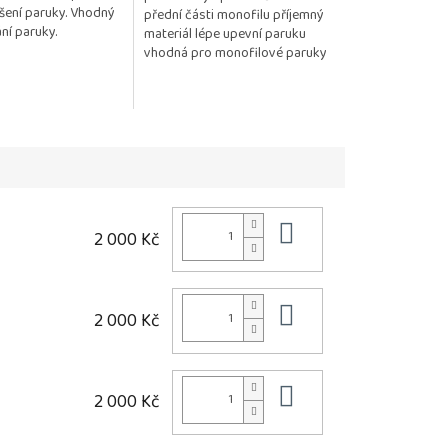
ušení paruky. Vhodný
přední části monofilu příjemný
ní paruky.
materiál lépe upevní paruku
vhodná pro monofilové paruky
Do košíku
2 000 Kč
Do košíku
2 000 Kč
Do košíku
2 000 Kč