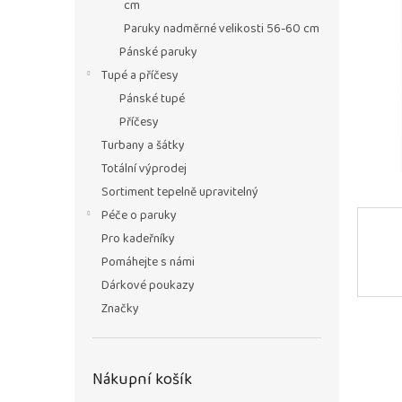
n
cm
e
Paruky nadměrné velikosti 56-60 cm
l
Pánské paruky
Tupé a příčesy
Pánské tupé
Příčesy
Turbany a šátky
Totální výprodej
Sortiment tepelně upravitelný
Péče o paruky
Pro kadeřníky
Pomáhejte s námi
Dárkové poukazy
Značky
Nákupní košík