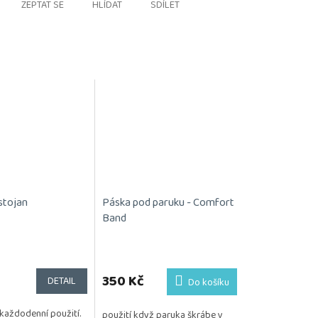
ZEPTAT SE
HLÍDAT
SDÍLET
stojan
Páska pod paruku - Comfort
Band
350 Kč
DETAIL
Do košíku
každodenní použití.
použití když paruka škrábe v