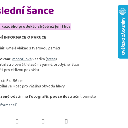
lední šance
 každého produktu zbývá už jen 1 kus
NÍ INFORMACE O PARUCE
ál:
umělé vlákno s tvarovou pamětí
ování:
monofilová
vsadka (
tress
)
ní strojové šití vlasů na jemné, prodyšné látce
i pro citlivou pokožku
st:
54–56 cm
ální velikost pro většinu obvodů hlavy
ený odstín na fotografii, pouze ilustrační:
bernstein
informace