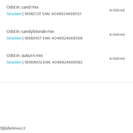
Odstín: sand mix
4 350 Kč
Skladem
| 1898/COF
EAN:
4048924668551
Odstín: sandyblonde mix
4 350 Kč
Skladem
| 1898/HOT
EAN:
4048924668568
Odstín: auburn mix
4 350 Kč
Skladem
| 1898/NOU
EAN:
4048924668582
d
@
jillylenau.cz