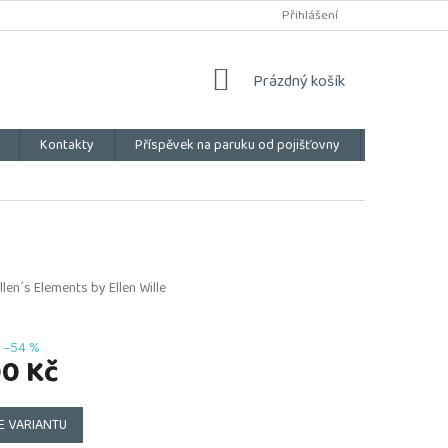
Přihlášení
NÁKUPNÍ
Prázdný košík
KOŠÍK
Kontakty
Příspěvek na paruku od pojišťovny
Vše o náku
llen´s Elements by Ellen Wille
–54 %
00 Kč
E VARIANTU