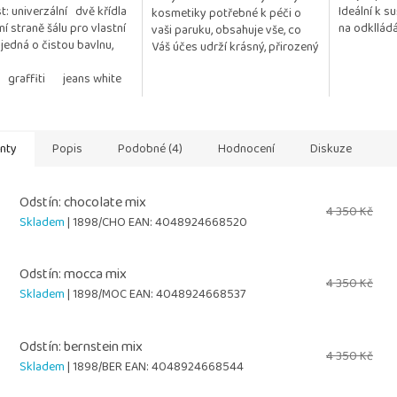
st: univerzální dvě křídla
Ideální k s
kosmetiky potřebné k péči o
5
í straně šálu pro vlastní
na odklládá
vaši paruku, obsahuje vše, co
ček.
hvězdiček.
 jedná o čistou bavlnu,
Váš účes udrží krásný, přirozený
kýchkoliv přídavků a
a vzdušný. Kosmetika je
..
graffiti
jeans white
taupe
white blossom
testována na citlivou...
anty
Popis
Podobné (4)
Hodnocení
Diskuze
Odstín: chocolate mix
4 350 Kč
Skladem
| 1898/CHO
EAN:
4048924668520
Odstín: mocca mix
4 350 Kč
Skladem
| 1898/MOC
EAN:
4048924668537
Odstín: bernstein mix
4 350 Kč
Skladem
| 1898/BER
EAN:
4048924668544