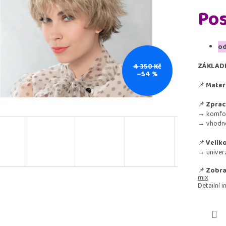
Pos
od
ZÁKLAD
4 350 Kč
–54 %
📌
Materi
📌
Zprac
→ komfort
→ vhodné 
📌
Veliko
→ univerz
📌
Zobraz
mix
Detailní 