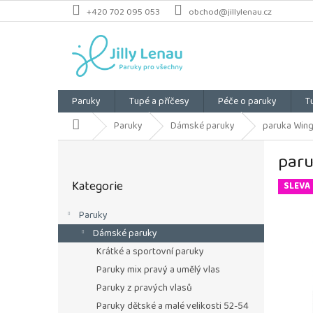
Přejít
+420 702 095 053
obchod@jillylenau.cz
na
obsah
Paruky
Tupé a příčesy
Péče o paruky
T
Domů
Paruky
Dámské paruky
paruka Wing
P
paru
o
Přeskočit
s
Kategorie
kategorie
SLEVA
t
r
Paruky
a
Dámské paruky
n
n
Krátké a sportovní paruky
í
Paruky mix pravý a umělý vlas
p
Paruky z pravých vlasů
a
Paruky dětské a malé velikosti 52-54