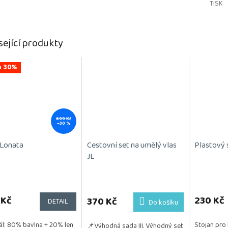
TISK
sející produkty
a 30%
699 Kč
–30 %
 Lonata
Cestovní set na umělý vlas
Plastový 
JL
rné
Průměrné
cení
hodnocení
ktu
 Kč
produktu
230 Kč
370 Kč
DETAIL
Do košíku
je
5,0
ál: 80% bavlna + 20% len
Stojan pro 
📌Výhodná sada III. Výhodný set
z