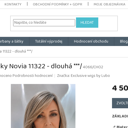
KONTAKTY
OBCHODNÍ PODMÍNKY + GDPR
MOJE OBJEDNÁVKA
HLEDAT
urbany a šátky
Totální výprodej
Hodnocení obchodu
Blog
 11322 - dlouhá ***/
ky Novia 11322 - dlouhá ***/
4066/CHO2
é
noceno
Podrobnosti hodnocení
Značka:
Exclusive wigs by Lubo
ní
4 5
u
Měrná
cena:
ZVOLT
k.
ZÁKLAD
📌
Materi