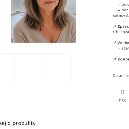
→ po umy
→ bez nut
kulmovat
📌
Zprac
/ "filmová
📌
Veliko
→ standa
📌
Zobra
Detailní 
TISK
sející produkty