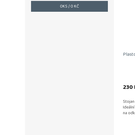
0
KS /
0 KČ
Plast
230 
Stojan
Ideáln
na odk