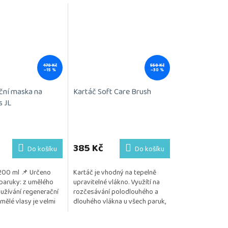
470 Kč
550 Kč
–15 %
–30 %
ční maska na
Kartáč Soft Care Brush
s JL
385 Kč
Do košíku
Do košíku
200 ml 📌 Určeno
Kartáč je vhodný na tepelně
paruky: z umělého
upravitelné vlákno. Využítí na
užívání regenerační
rozčesávání polodlouhého a
ělé vlasy je velmi
dlouhého vlákna u všech paruk,
o zachování kvality,
jak ve vlhkém tak i v suchém
tnosti...
stavu.