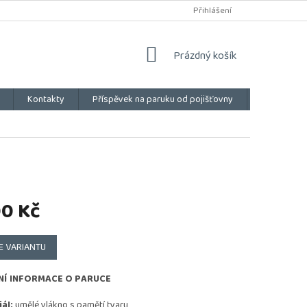
Přihlášení
NÁKUPNÍ
Prázdný košík
KOŠÍK
Kontakty
Příspěvek na paruku od pojišťovny
Vše o náku
00 Kč
E VARIANTU
NÍ INFORMACE O PARUCE
ál:
umělé vlákno s pamětí tvaru