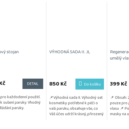
ový stojan
VÝHODNÁ SADA II. JL
Regenera
umělý vla
Kč
850 Kč
399 Kč
DETAIL
Do košíku
 pro každodenní použití.
📌Výhodná sada II. Výhodný set
📌 Obsah: 
í k sušení paruky. Vhodný
kosmetiky potřebné k péči o
pouze pro 
lládání paruky.
vaši paruku, obsahuje vše, co
vlasu 📌 Po
Váš účes udrží krásný, přirozený
masky na um
a vzdušný. Kosmetika je
důležité pr
testována na citlivou...
lesku a živo