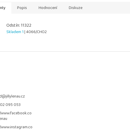
anty
Popis
Hodnocení
Diskuze
Odstín: 11322
Skladem 1
| 4066/CHO2
d
@
jillylenau.cz
702 095 053
//www.facebook.co
lenau
//www.instagram.co