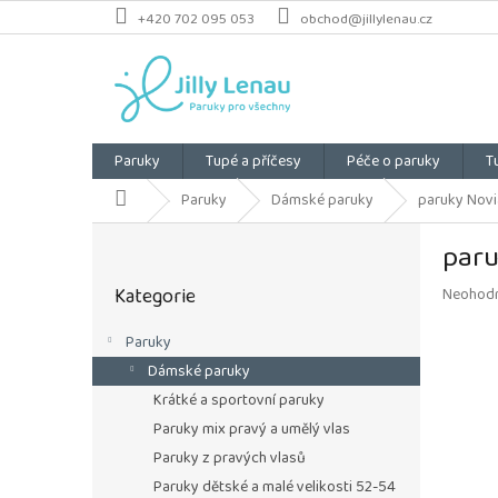
Přejít
+420 702 095 053
obchod@jillylenau.cz
na
obsah
Paruky
Tupé a příčesy
Péče o paruky
T
Domů
Paruky
Dámské paruky
paruky Novia
P
paru
o
Přeskočit
s
Kategorie
Průměrn
Neohod
kategorie
t
hodnoce
r
produkt
Paruky
a
je
Dámské paruky
n
0,0
z
n
Krátké a sportovní paruky
5
í
Paruky mix pravý a umělý vlas
hvězdiče
p
Paruky z pravých vlasů
a
Paruky dětské a malé velikosti 52-54