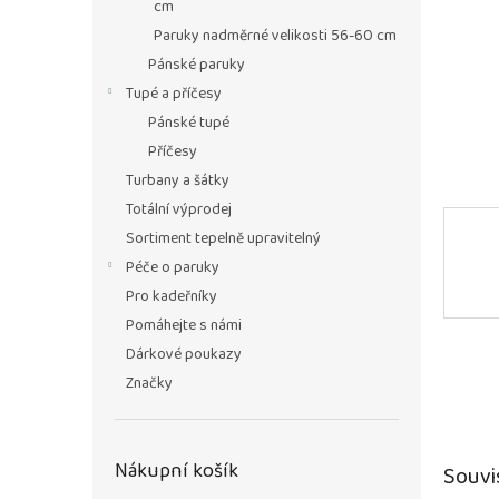
n
cm
e
Paruky nadměrné velikosti 56-60 cm
l
Pánské paruky
Tupé a příčesy
Pánské tupé
Příčesy
Turbany a šátky
Totální výprodej
Sortiment tepelně upravitelný
Péče o paruky
Pro kadeřníky
Pomáhejte s námi
Dárkové poukazy
Značky
Nákupní košík
Souvi