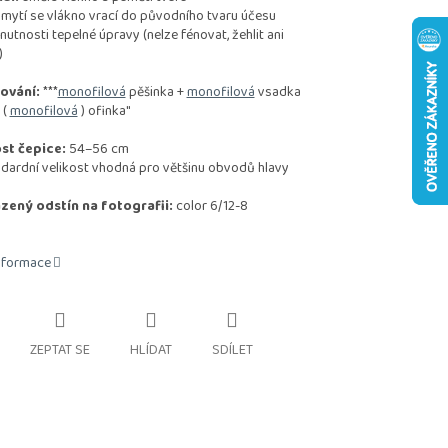
tí se vlákno vrací do původního tvaru účesu
nosti tepelné úpravy (nelze fénovat, žehlit ani
)
ování:
***
monofilová
pěšinka +
monofilová
vsadka
 (
monofilová
) ofinka"
st čepice:
54–56 cm
rdní velikost vhodná pro většinu obvodů hlavy
zený odstín na fotografii:
color 6/12-8
informace
ZEPTAT SE
HLÍDAT
SDÍLET