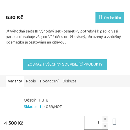
Průměrné
hodnocení
produktu
630 Kč
Do košíku
je
5,0
📌Výhodná sada III. Výhodný set kosmetiky potřebné k péči o vaši
z
paruku, obsahuje vše, co Váš účes udrží krásný, přirozený a vzdušný.
5
Kosmetika je testována na citlivou...
hvězdiček.
ZOBRAZIT VŠECHNY SOUVISEJÍCÍ PRODUKTY
Varianty
Popis
Hodnocení
Diskuze
Odstín: 11318
Skladem 1
| 4069/HOT
Do 
4 500 Kč