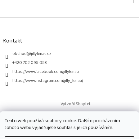
Z
á
p
a
Kontakt
t
í
obchod
@
jillylenau.cz
+420 702 095 053
https://www.facebook.com/jillylenau
https://www.instagram.com/jilly_lenau/
Vytvořil Shoptet
Tento web používá soubory cookie. Dalším procházením
Copyright 2026
Paruky Jilly Lenau s.r.o.
. Všechna práva vyhrazena.
tohoto webu vyjadřujete souhlas s jejich používáním.