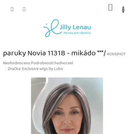
Přejít
NÁKUP
na
obsah
KOŠÍK
paruky Novia 11318 - mikádo ***/
4069/HOT
Průměrné
Neohodnoceno
Podrobnosti hodnocení
hodnocení
Značka:
Exclusive wigs by Lubo
produktu
je
0,0
z
5
hvězdiček.