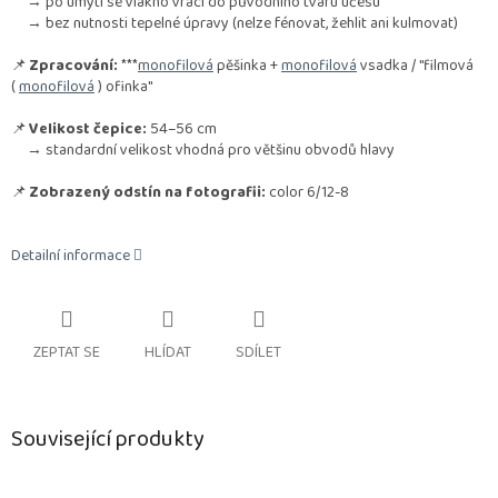
→ po umytí se vlákno vrací do původního tvaru účesu
→ bez nutnosti tepelné úpravy (nelze fénovat, žehlit ani kulmovat)
📌
Zpracování:
***
monofilová
pěšinka +
monofilová
vsadka / "filmová
(
monofilová
) ofinka"
📌
Velikost čepice:
54–56 cm
→ standardní velikost vhodná pro většinu obvodů hlavy
📌
Zobrazený odstín na fotografii:
color 6/12-8
Detailní informace
ZEPTAT SE
HLÍDAT
SDÍLET
Související produkty