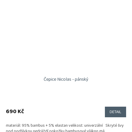
Čepice Nicolas - pánský
690 Kč
DETAIL
materiál: 95% bambus + 5% elastan velikost: univerzální Skryté švy
pod podšívkou nedráždí pokožku bambusové vlákno má