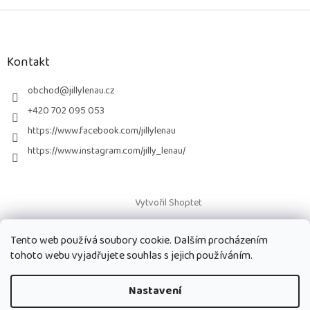
Z
á
p
a
Kontakt
t
í
obchod
@
jillylenau.cz
+420 702 095 053
https://www.facebook.com/jillylenau
https://www.instagram.com/jilly_lenau/
Vytvořil Shoptet
Tento web používá soubory cookie. Dalším procházením
Copyright 2026
Paruky Jilly Lenau s.r.o.
. Všechna práva vyhrazena.
tohoto webu vyjadřujete souhlas s jejich používáním.
Nastavení