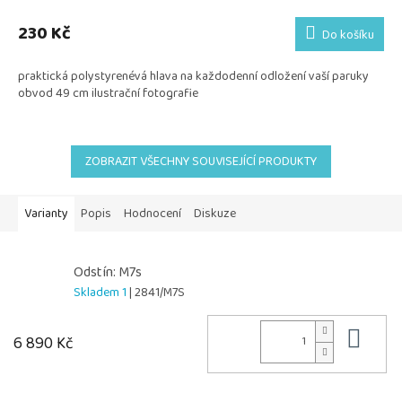
230 Kč
Do košíku
praktická polystyrenévá hlava na každodenní odložení vaší paruky
obvod 49 cm ilustrační fotografie
ZOBRAZIT VŠECHNY SOUVISEJÍCÍ PRODUKTY
Varianty
Popis
Hodnocení
Diskuze
Odstín: M7s
Skladem 1
| 2841/M7S
Do 
6 890 Kč