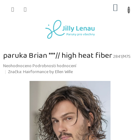
Přejít
NÁKUP
na
obsah
KOŠÍK
paruka Brian ***// high heat fiber
2841/M7S
Průměrné
Neohodnoceno
Podrobnosti hodnocení
hodnocení
Značka:
Hairformance by Ellen Wille
produktu
je
0,0
z
5
hvězdiček.