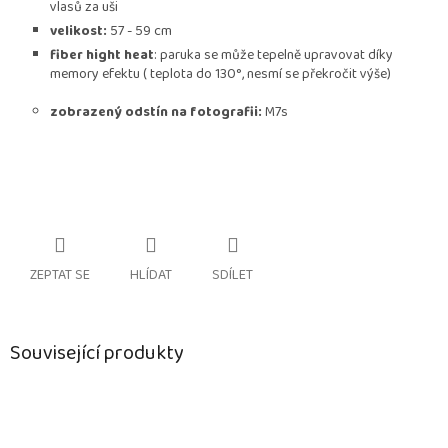
vlasů za uši
velikost:
57 - 59 cm
fiber hight heat
: paruka se může tepelně upravovat díky
memory efektu ( teplota do 130°, nesmí se překročit výše)
zobrazený odstín na fotografii:
M7s
ZEPTAT SE
HLÍDAT
SDÍLET
Související produkty