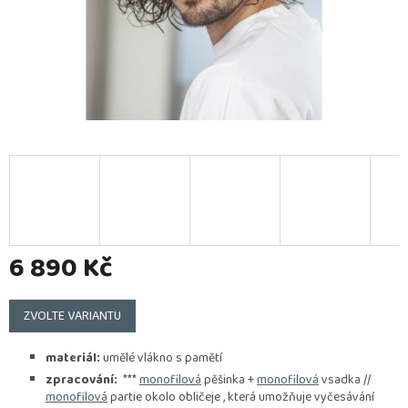
6 890 Kč
Měrná
cena:
ZVOLTE VARIANTU
materiál:
umělé vlákno s pamětí
zpracování:
***
monofilová
pěšinka +
monofilová
vsadka //
monofilová
partie okolo obličeje , která umožňuje vyčesávání