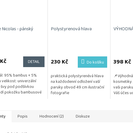
 Nicolas - pánský
Polystyrenová hlava
VÝHODNÁ 
 Kč
230 Kč
398 Kč
DETAIL
Do košíku
ál: 95% bambus + 5%
praktická polystyrenévá hlava
📌Výhodná 
n velikost: univerzální
na každodenní odložení vaší
kosmetiky 
 švy pod podšívkou
paruky obvod 49 cm ilustrační
vaši paruku
ždí pokožku bambusové
fotografie
Váš účes ud
 má antibakteriální účinky
a vzdušný. 
 napomáhá...
testována na
anty
Popis
Hodnocení (2)
Diskuze