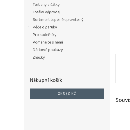
n
Turbany a šátky
e
Totální výprodej
l
Sortiment tepelně upravitelný
Péče o paruky
Pro kadeřníky
Pomáhejte s námi
Dárkové poukazy
Značky
Nákupní košík
0
KS /
0 KČ
Souvi