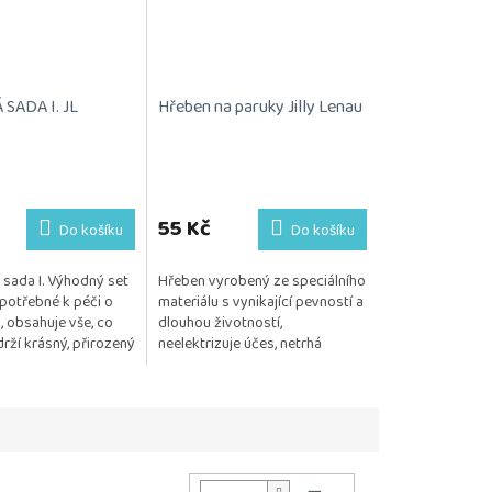
SADA I. JL
Hřeben na paruky Jilly Lenau
55 Kč
Do košíku
Do košíku
sada I. Výhodný set
Hřeben vyrobený ze speciálního
potřebné k péči o
materiálu s vynikající pevností a
, obsahuje vše, co
dlouhou životností,
rží krásný, přirozený
neelektrizuje účes, netrhá
Kosmetika je
monofilovou podložku
 citlivou...
Posíláme 1 kus.