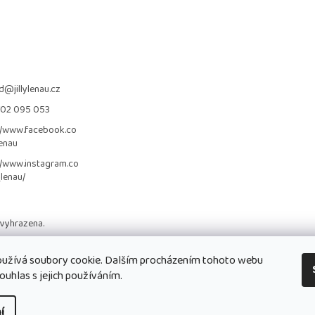
d
@
jillylenau.cz
702 095 053
//www.facebook.co
lenau
//www.instagram.co
_lenau/
 vyhrazena.
užívá soubory cookie. Dalším procházením tohoto webu
ouhlas s jejich používáním.
í