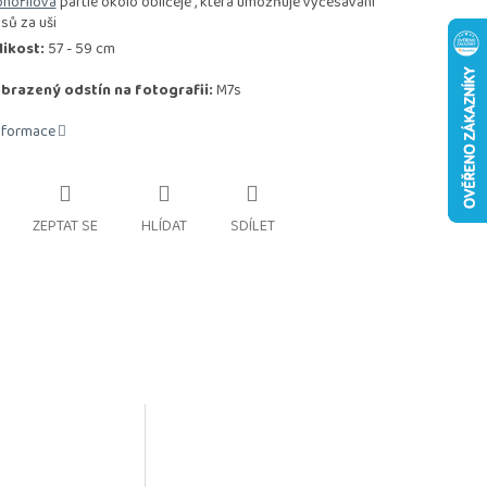
nofilová
partie okolo obličeje , která umožňuje vyčesávání
asů za uši
likost:
57 - 59 cm
brazený odstín na fotografii:
M7s
informace
ZEPTAT SE
HLÍDAT
SDÍLET