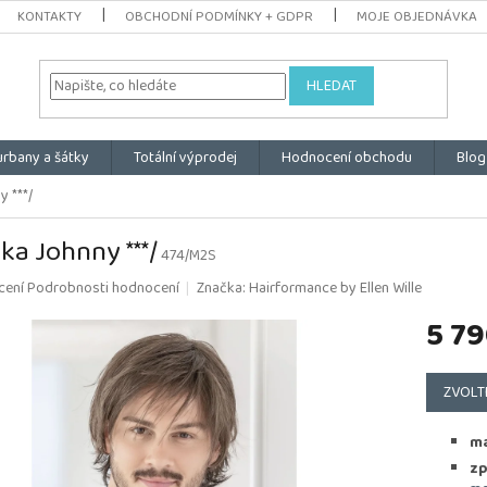
KONTAKTY
OBCHODNÍ PODMÍNKY + GDPR
MOJE OBJEDNÁVKA
HLEDAT
urbany a šátky
Totální výprodej
Hodnocení obchodu
Blog
y ***/
ka Johnny ***/
474/M2S
é
cení
Podrobnosti hodnocení
Značka:
Hairformance by Ellen Wille
ní
5 79
u
Měrná
cena:
ZVOLT
k.
ma
zp