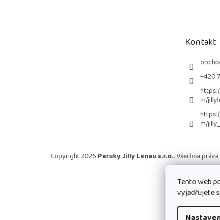
á
p
a
t
Kontakt
í
obcho
+420 
https:
m/jilly
https:
m/jilly
Copyright 2026
Paruky Jilly Lenau s.r.o.
. Všechna práva
Tento web po
vyjadřujete s
Nastaven