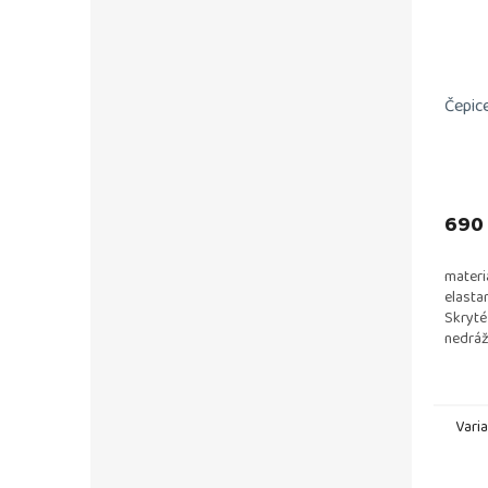
Čepice
690
materi
elasta
Skryté
nedrá
vlákno
vlákno
Vari