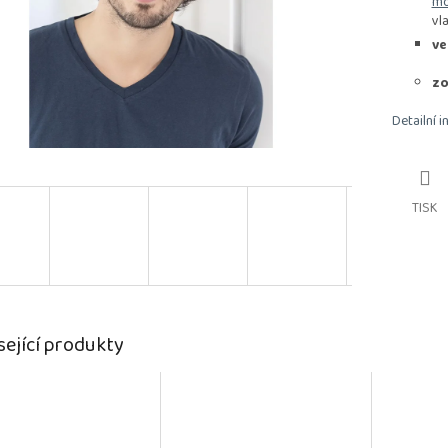
mo
vl
ve
zo
Detailní 
TISK
sející produkty