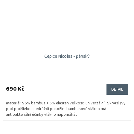
Čepice Nicolas - pánský
690 Kč
DETAIL
materiál: 95% bambus + 5% elastan velikost: univerzální Skryté švy
pod podšívkou nedráždí pokožku bambusové vlákno má
antibakteriální účinky vlákno napomáhá...