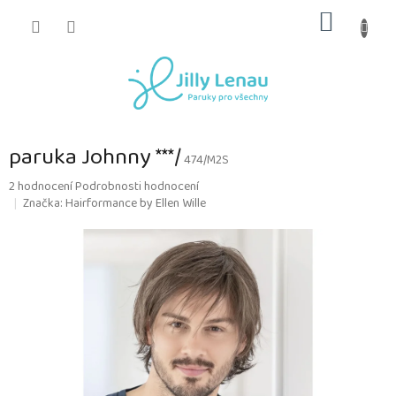
Přejít
NÁKUP
na
obsah
KOŠÍK
paruka Johnny ***/
474/M2S
Průměrné
2 hodnocení
Podrobnosti hodnocení
hodnocení
Značka:
Hairformance by Ellen Wille
produktu
je
2,5
z
5
hvězdiček.