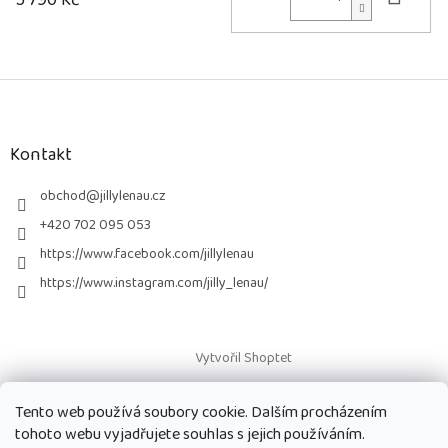
Z
á
p
a
Kontakt
t
í
obchod
@
jillylenau.cz
+420 702 095 053
https://www.facebook.com/jillylenau
https://www.instagram.com/jilly_lenau/
Vytvořil Shoptet
Tento web používá soubory cookie. Dalším procházením
Copyright 2026
Paruky Jilly Lenau s.r.o.
. Všechna práva vyhrazena.
tohoto webu vyjadřujete souhlas s jejich používáním.