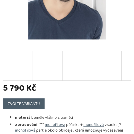
5 790 Kč
Měrná
cena:
ZVOLTE VARIANTU
materiál:
umělé vlákno s pamětí
zpracování:
***
monofilová
pěšinka +
monofilová
vsadka //
monofilová
partie okolo obličeje , která umožňuje vyčesávání