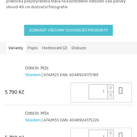
praktická polystyrenévá hlava na každodenní odložení vaší paruky
obvod 49 cm ilustrační fotografie
ZOBRAZIT VŠECHNY SOUVISEJÍCÍ PRODUKTY
Varianty
Popis
Hodnocení (2)
Diskuze
Odstín: M2s
Skladem
| 474/M2S
EAN:
4048924175189
Do 
5 790 Kč
Odstín: M5s
Skladem
| 474/M5S
EAN:
4048924175226
Do 