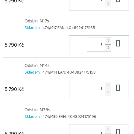
5 790 Kč
Odstín: M17s
Skladem
| 474/M17
EAN:
4048924175165
Do 
5 790 Kč
Odstín: M14s
Skladem
| 474/M14
EAN:
4048924175158
Do 
5 790 Kč
Odstín: M36s
Skladem
| 474/M36
EAN:
4048924175196
Do 
5 790 Kč