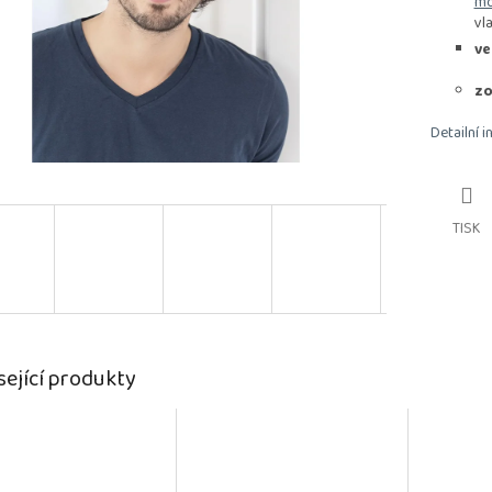
mo
vl
ve
zo
Detailní 
TISK
sející produkty