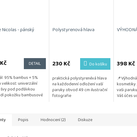
 Nicolas - pánský
Polystyrenová hlava
VÝHODNÁ 
 Kč
230 Kč
398 Kč
DETAIL
Do košíku
ál: 95% bambus + 5%
praktická polystyrenévá hlava
📌Výhodná 
n velikost: univerzální
na každodenní odložení vaší
kosmetiky 
 švy pod podšívkou
paruky obvod 49 cm ilustrační
vaši paruku
ždí pokožku bambusové
fotografie
Váš účes ud
 má antibakteriální účinky
a vzdušný. 
 napomáhá...
testována na
anty
Popis
Hodnocení (2)
Diskuze