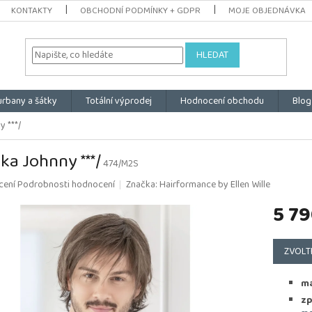
KONTAKTY
OBCHODNÍ PODMÍNKY + GDPR
MOJE OBJEDNÁVKA
HLEDAT
urbany a šátky
Totální výprodej
Hodnocení obchodu
Blog
y ***/
ka Johnny ***/
474/M2S
é
cení
Podrobnosti hodnocení
Značka:
Hairformance by Ellen Wille
ní
5 79
u
Měrná
cena:
ZVOLT
k.
ma
zp