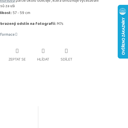
nofilová
partie okolo obličeje , která umožňuje vyčesávání
asů za uši
likost:
57 - 59 cm
brazený odstín na fotografii:
M7s
informace
ZEPTAT SE
HLÍDAT
SDÍLET