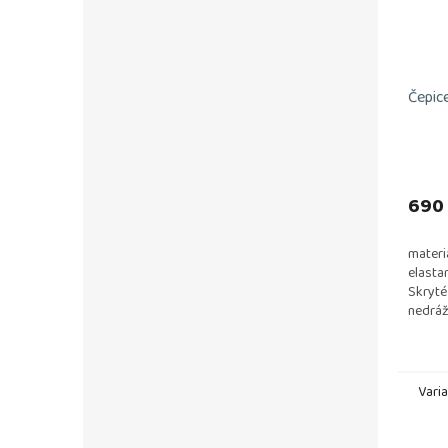
Čepice
690
materi
elasta
Skryté
nedrá
vlákno
vlákno
Vari