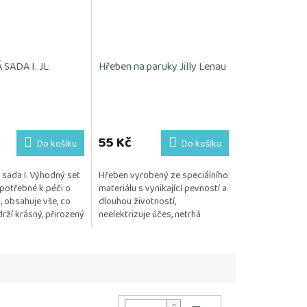
SADA I. JL
Hřeben na paruky Jilly Lenau
55 Kč
Do košíku
Do košíku
sada I. Výhodný set
Hřeben vyrobený ze speciálního
potřebné k péči o
materiálu s vynikající pevností a
, obsahuje vše, co
dlouhou životností,
rží krásný, přirozený
neelektrizuje účes, netrhá
Kosmetika je
monofilovou podložku
 citlivou...
Posíláme 1 kus.