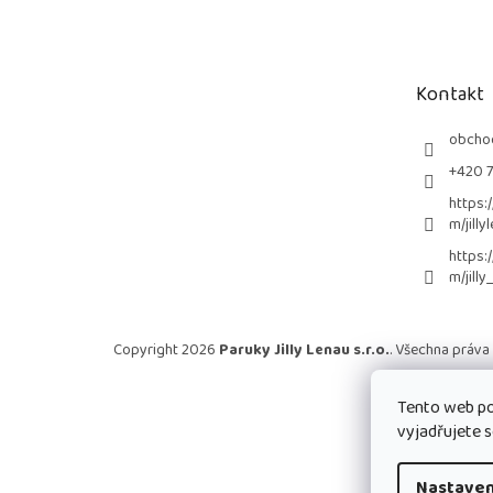
á
p
a
t
Kontakt
í
obcho
+420 
https:
m/jilly
https:
m/jilly
Copyright 2026
Paruky Jilly Lenau s.r.o.
. Všechna práva
Tento web po
vyjadřujete s
Nastaven