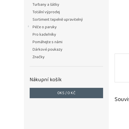
n
Turbany a šátky
e
Totální výprodej
l
Sortiment tepelně upravitelný
Péče o paruky
Pro kadeřníky
Pomáhejte s námi
Dárkové poukazy
Značky
Nákupní košík
0
KS /
0 KČ
Souvi