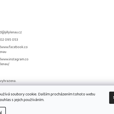
d
@
jillylenau.cz
702 095 053
//www.facebook.co
lenau
//www.instagram.co
_lenau/
 vyhrazena.
užívá soubory cookie. Dalším procházením tohoto webu
ouhlas s jejich používáním.
í