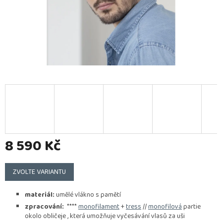
8 590 Kč
Měrná
cena:
ZVOLTE VARIANTU
materiál:
umělé vlákno s pamětí
zpracování:
****
monofilament
+
tress
//
monofilová
partie
okolo obličeje , která umožňuje vyčesávání vlasů za uši