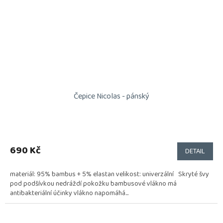
Čepice Nicolas - pánský
690 Kč
DETAIL
materiál: 95% bambus + 5% elastan velikost: univerzální Skryté švy
pod podšívkou nedráždí pokožku bambusové vlákno má
antibakteriální účinky vlákno napomáhá...