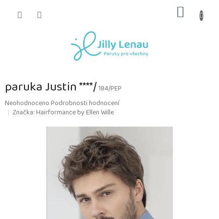
Přejít
NÁKUP
na
obsah
KOŠÍK
paruka Justin ****/
184/PEP
Průměrné
Neohodnoceno
Podrobnosti hodnocení
hodnocení
Značka:
Hairformance by Ellen Wille
produktu
je
0,0
z
5
hvězdiček.