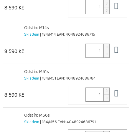
Do 
8 590 Kč
Odstín: M14s
Skladem
| 184/M14
EAN:
4048924686715
Do 
8 590 Kč
Odstín: M51s
Skladem
| 184/M51
EAN:
4048924686784
Do 
8 590 Kč
Odstín: M56s
Skladem
| 184/M56
EAN:
4048924686791