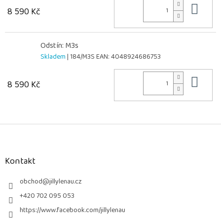
Do 
8 590 Kč
Odstín: M3s
Skladem
| 184/M3S
EAN:
4048924686753
Do 
8 590 Kč
Z
á
p
a
Kontakt
t
í
obchod
@
jillylenau.cz
+420 702 095 053
https://www.facebook.com/jillylenau