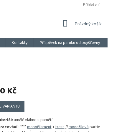
Přihlášení
NÁKUPNÍ
Prázdný košík
KOŠÍK
Kontakty
Příspěvek na paruku od pojišťovny
Vše o náku
0 Kč
E VARIANTU
teriál:
umělé vlákno s pamětí
racování:
****
monofilament
+
tress
//
monofilová
partie