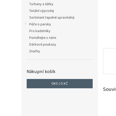
n
Turbany a šátky
e
Totální výprodej
l
Sortiment tepelně upravitelný
Péče o paruky
Pro kadeřníky
Pomáhejte s námi
Dárkové poukazy
Značky
Nákupní košík
0
KS /
0 KČ
Souvi