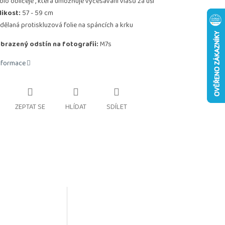
olo obličeje , která umožňuje vyčesávání vlasů za uši
likost:
57 - 59 cm
idělaná protiskluzová folie na spáncích a krku
brazený odstín na fotografii:
M7s
informace
ZEPTAT SE
HLÍDAT
SDÍLET