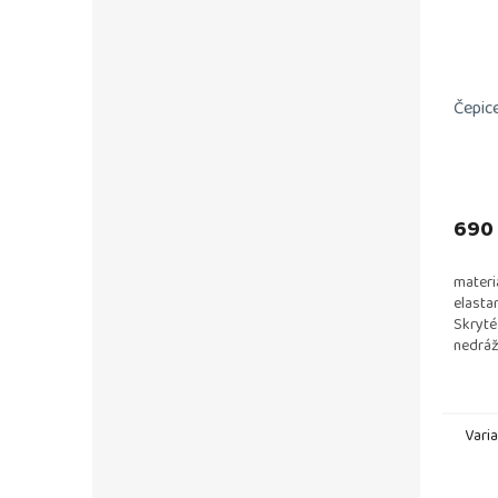
Čepice
690
materi
elasta
Skryté
nedrá
vlákno
vlákno
Vari