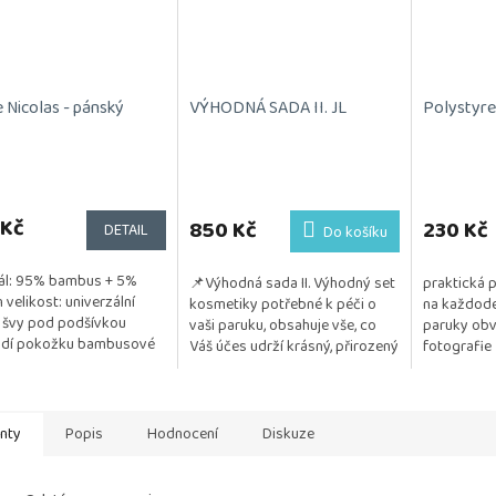
 Nicolas - pánský
VÝHODNÁ SADA II. JL
Polystyre
 Kč
850 Kč
230 Kč
DETAIL
Do košíku
ál: 95% bambus + 5%
📌Výhodná sada II. Výhodný set
praktická 
n velikost: univerzální
kosmetiky potřebné k péči o
na každode
 švy pod podšívkou
vaši paruku, obsahuje vše, co
paruky obv
ždí pokožku bambusové
Váš účes udrží krásný, přirozený
fotografie
 má antibakteriální účinky
a vzdušný. Kosmetika je
 napomáhá...
testována na citlivou...
anty
Popis
Hodnocení
Diskuze