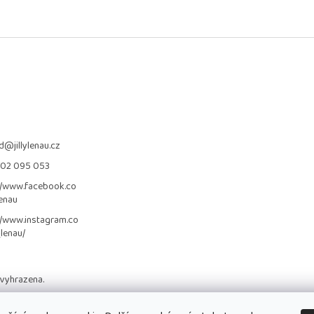
d
@
jillylenau.cz
702 095 053
//www.facebook.co
lenau
//www.instagram.co
_lenau/
 vyhrazena.