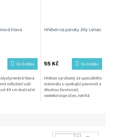
nová hlava
Hřeben na paruky Jilly Lenau
55 Kč
Do košíku
Do košíku
polystyrenévá hlava
Hřeben vyrobený ze speciálního
nní odložení vaší
materiálu s vynikající pevností a
od 49 cm ilustrační
dlouhou životností,
neelektrizuje účes, netrhá
monofilovou podložku
Posíláme 1 kus.