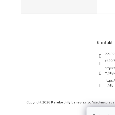
Z
á
p
a
t
Kontakt
í
obcho
+420 
https:
m/jilly
https:
m/jilly
Copyright 2026
Paruky Jilly Lenau s.r.o.
. Všechna práva