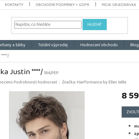
KONTAKTY
OBCHODNÍ PODMÍNKY + GDPR
MOJE OBJEDNÁVKA
HLEDAT
urbany a šátky
Totální výprodej
Hodnocení obchodu
Blog
 ****/
a Justin ****/
184/PEP
é
noceno
Podrobnosti hodnocení
Značka:
Hairformance by Ellen Wille
ní
8 59
u
Měrná
cena:
ZVOLT
k.
ma
zp