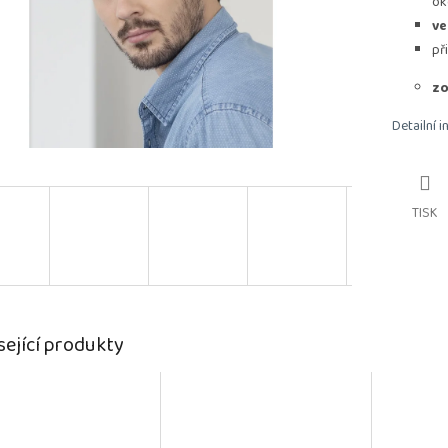
ok
ve
př
zo
Detailní 
TISK
sející produkty