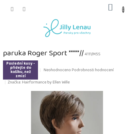
Přejít
NÁKUP
na
obsah
KOŠÍK
paruka Roger Sport *****//
4111/M5S
Poslední kusy -
přidejte do
Průměrné
Neohodnoceno
Podrobnosti hodnocení
košíku, než
hodnocení
zmizí
produktu
Značka:
Hairformance by Ellen Wille
je
0,0
z
5
hvězdiček.