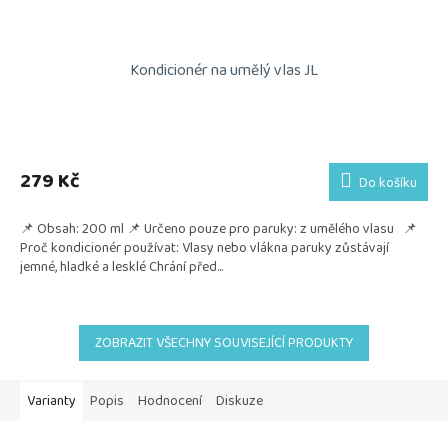
Kondicionér na umělý vlas JL
Průměrné
hodnocení
produktu
279 Kč
Do košíku
je
5,0
📌 Obsah: 200 ml 📌 Určeno pouze pro paruky: z umělého vlasu 📌
z
Proč kondicionér používat: Vlasy nebo vlákna paruky zůstávají
5
jemné, hladké a lesklé Chrání před...
hvězdiček.
ZOBRAZIT VŠECHNY SOUVISEJÍCÍ PRODUKTY
Varianty
Popis
Hodnocení
Diskuze