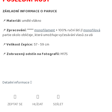
ZÁKLADNÍ INFORMACE O PARUCE
📌
Materiál:
umělé vlákno
📌
Zpracování:
*****
monofilament
+ 100% ruční šití //
monofilová
partie okolo obličeje , která umožňuje vyčesávání vlasů za uši
📌
Velikost čepice:
57 - 59 cm
📌
Zobrazený odstín na fotografii:
M17S
Detailní informace
ZEPTAT SE
HLÍDAT
SDÍLET