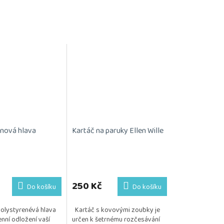
nová hlava
Kartáč na paruky Ellen Wille
Průměrné
hodnocení
produktu
250 Kč
Do košíku
Do košíku
je
5,0
polystyrenévá hlava
Kartáč s kovovými zoubky je
z
nní odložení vaší
určen k šetrnému rozčesávání
5