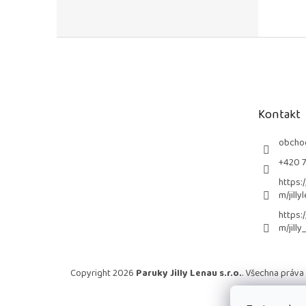
Z
á
p
a
t
Kontakt
í
obcho
+420 
https:
m/jilly
https:
m/jilly
Copyright 2026
Paruky Jilly Lenau s.r.o.
. Všechna práva