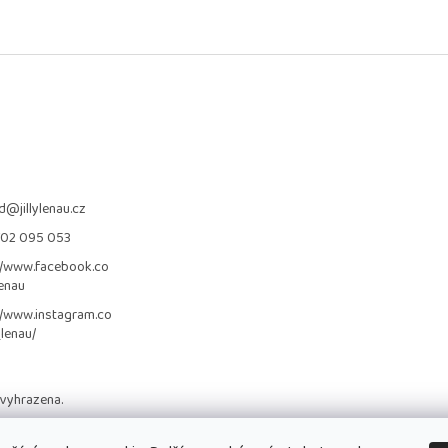
d
@
jillylenau.cz
702 095 053
//www.facebook.co
lenau
//www.instagram.co
_lenau/
 vyhrazena.