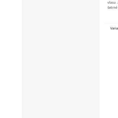
vlasu 
šetrné
paruk 
odstraň
Vari