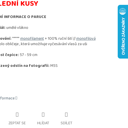
LEDNÍ KUSY
NÍ INFORMACE O PARUCE
ál:
umělé vlákno
ování:
*****
monofilament
+ 100% ruční šití //
monofilová
olo obličeje , která umožňuje vyčesávání vlasů za uši
st čepice:
57 - 59 cm
zený odstín na fotografii:
M5S
informace
ZEPTAT SE
HLÍDAT
SDÍLET