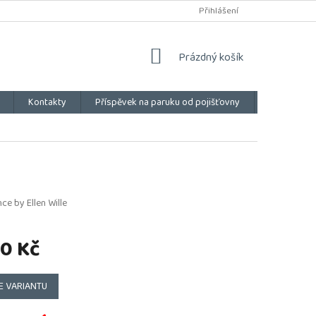
Přihlášení
NÁKUPNÍ
Prázdný košík
KOŠÍK
Kontakty
Příspěvek na paruku od pojišťovny
Vše o náku
ce by Ellen Wille
0 Kč
E VARIANTU