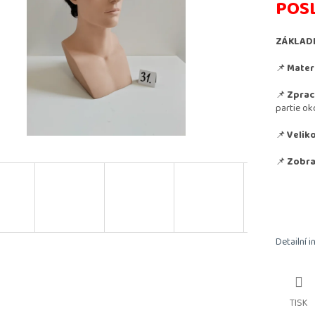
POS
ZÁKLAD
📌
Materi
📌
Zprac
partie ok
📌
Veliko
📌
Zobra
Detailní 
TISK