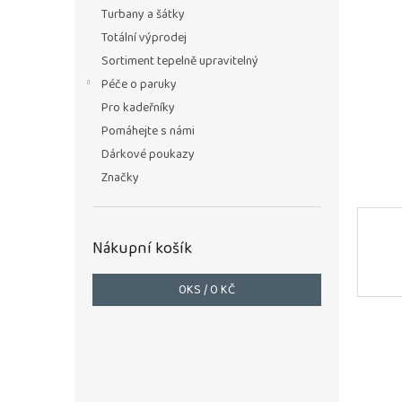
n
Turbany a šátky
e
Totální výprodej
l
Sortiment tepelně upravitelný
Péče o paruky
Pro kadeřníky
Pomáhejte s námi
Dárkové poukazy
Značky
Nákupní košík
0
KS /
0 KČ