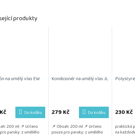
sející produkty
n na umělý vlas EW
Kondicionér na umělý vlas JL
Polystyre
Průměrné
hodnocení
produktu
 Kč
279 Kč
230 Kč
Do košíku
Do košíku
je
5,0
ah: 200 ml 📌 Určeno
📌 Obsah: 200 ml 📌 Určeno
praktická 
z
pro paruky: z umělého
pouze pro paruky: z umělého
na každode
5