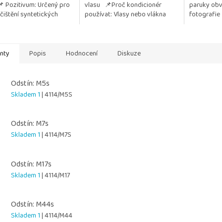
📌 Pozitivum: Určený pro
vlasu 📌Proč kondicionér
paruky obv
hvězdiček.
 čištění syntetických
používat: Vlasy nebo vlákna
fotografie
a příčesků Jemně
paruky zůstávají jemné, hladké
uje nečistoty...
a lesklé Chrání před...
anty
Popis
Hodnocení
Diskuze
Odstín: M5s
Skladem 1
| 4114/M5S
Odstín: M7s
Skladem 1
| 4114/M7S
Odstín: M17s
Skladem 1
| 4114/M17
Odstín: M44s
Skladem 1
| 4114/M44