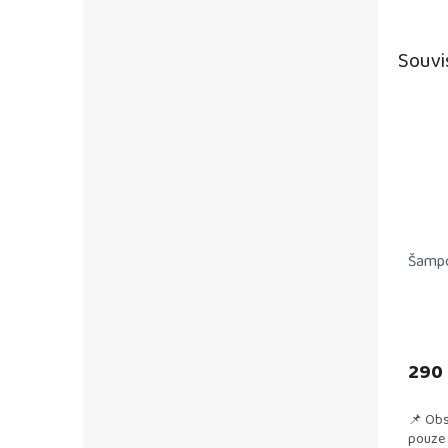
Souvi
Šampó
290
📌 Obs
pouze 