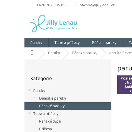
Přejít
+420 702 095 053
obchod@jillylenau.cz
na
obsah
Paruky
Tupé a příčesy
Péče o paruky
T
Domů
Paruky
Pánské paruky
paruka Seven 
P
paru
o
Přeskočit
s
Kategorie
kategorie
Posled
t
přid
r
koší
Paruky
z
a
Dámské paruky
n
n
Pánské paruky
í
Tupé a příčesy
p
Pánské tupé
a
Příčesy