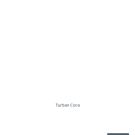
Turban Cora
Průměrné
hodnocení