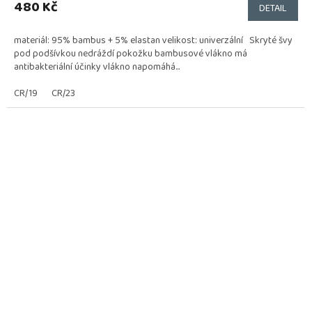
produktu
480 Kč
DETAIL
je
5,0
materiál: 95% bambus + 5% elastan velikost: univerzální Skryté švy
z
pod podšívkou nedráždí pokožku bambusové vlákno má
5
antibakteriální účinky vlákno napomáhá...
hvězdiček.
CR/19
CR/23