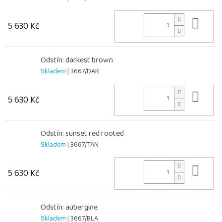
Do 
5 630 Kč
Odstín: darkest brown
Skladem
| 3667/DAR
Do 
5 630 Kč
Odstín: sunset red rooted
Skladem
| 3667/TAN
Do 
5 630 Kč
Odstín: aubergine
Skladem
| 3667/BLA