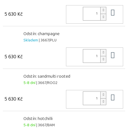
Do 
5 630 Kč
Odstín: champagne
Skladem
| 3667/PLU
Do 
5 630 Kč
Odstín: sandmulti rooted
5-8 dní
| 3667/ROO2
Do 
5 630 Kč
Odstín: hotchilli
5-8 dní
| 3667/BAM