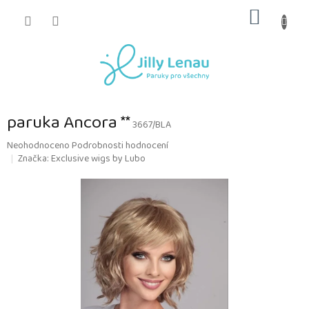
Přejít
NÁKUP
na
obsah
KOŠÍK
paruka Ancora **
3667/BLA
Průměrné
Neohodnoceno
Podrobnosti hodnocení
hodnocení
Značka:
Exclusive wigs by Lubo
produktu
je
0,0
z
5
hvězdiček.