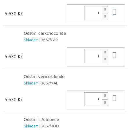
Do 
5 630 Kč
Odstín: darkchocolate
Skladem
| 3667/CAR
Do 
5 630 Kč
Odstín: venice blonde
Skladem
| 3667/MAL
Do 
5 630 Kč
Odstín: L.A. blonde
Skladem
| 3667/ROO