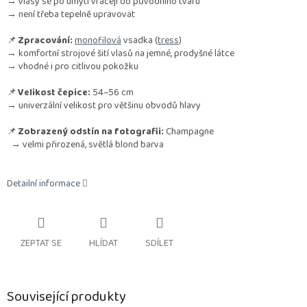
→ vlasy se po umytí vracejí do původního tvaru
→ není třeba tepelně upravovat
📌
Zpracování:
monofilová
vsadka (
tress
)
→ komfortní strojové šití vlasů na jemné, prodyšné látce
→ vhodné i pro citlivou pokožku
📌
Velikost čepice:
54–56 cm
→ univerzální velikost pro většinu obvodů hlavy
📌
Zobrazený odstín na fotografii:
Champagne
→ velmi přirozená, světlá blond barva
Detailní informace
ZEPTAT SE
HLÍDAT
SDÍLET
Související produkty