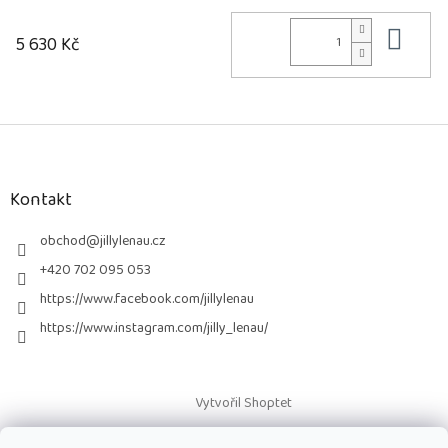
Do 
5 630 Kč
Z
á
p
a
Kontakt
t
í
obchod
@
jillylenau.cz
+420 702 095 053
https://www.facebook.com/jillylenau
https://www.instagram.com/jilly_lenau/
Vytvořil Shoptet