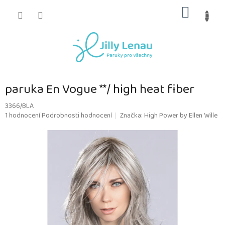
Přejít
NÁKUP
na
obsah
KOŠÍK
paruka En Vogue **/ high heat fiber
3366/BLA
Průměrné
1 hodnocení
Podrobnosti hodnocení
Značka:
High Power by Ellen Wille
hodnocení
produktu
je
5,0
z
5
hvězdiček.