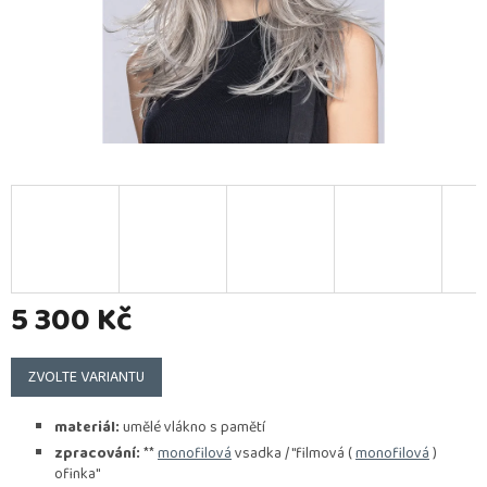
5 300 Kč
Měrná
cena:
ZVOLTE VARIANTU
materiál:
umělé vlákno s pamětí
zpracování:
**
monofilová
vsadka / "filmová (
monofilová
)
ofinka"