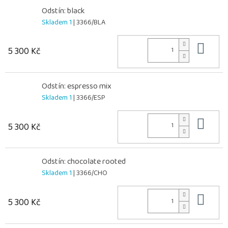
Odstín: black
Skladem 1
| 3366/BLA
Do 
5 300 Kč
Odstín: espresso mix
Skladem 1
| 3366/ESP
Do 
5 300 Kč
Odstín: chocolate rooted
Skladem 1
| 3366/CHO
Do 
5 300 Kč