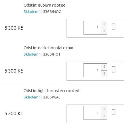
Odstín: auburn rooted
Skladem 1
| 3366/MOC
Do 
5 300 Kč
Odstín: darkchocolate mix
Skladem 1
| 3366/HOT
Do 
5 300 Kč
Odstín: light bernstein rooted
Skladem 1
| 3366/WAL
Do 
5 300 Kč