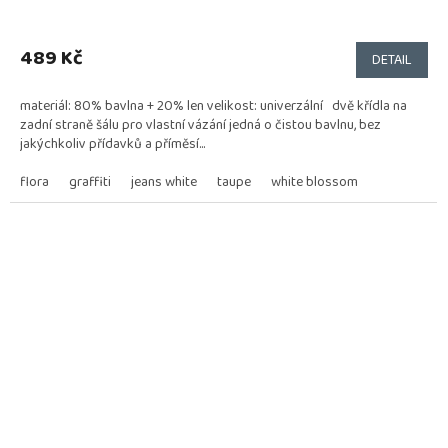
Průměrné
hodnocení
produktu
489 Kč
DETAIL
je
5,0
materiál: 80% bavlna + 20% len velikost: univerzální dvě křídla na
z
zadní straně šálu pro vlastní vázání jedná o čistou bavlnu, bez
5
jakýchkoliv přídavků a příměsí...
hvězdiček.
flora
graffiti
jeans white
taupe
white blossom