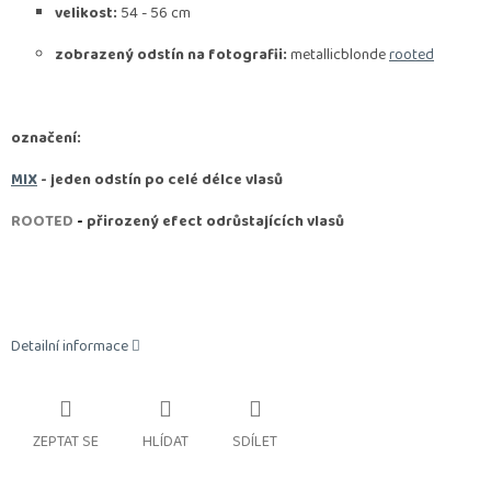
velikost:
54 - 56 cm
zobrazený odstín na fotografii:
metallicblonde
rooted
označení:
MIX
- jeden odstín po celé délce vlasů
ROOTED
-
přirozený efect odrůstajících vlasů
Detailní informace
ZEPTAT SE
HLÍDAT
SDÍLET