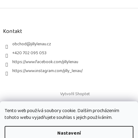
Z
á
p
a
Kontakt
t
í
obchod
@
jillylenau.cz
+420 702 095 053
https://www.facebook.com/jillylenau
https://www.instagram.com/jilly_lenau/
Vytvořil Shoptet
Tento web používá soubory cookie. Dalším procházením
Copyright 2026
Paruky Jilly Lenau s.r.o.
. Všechna práva vyhrazena.
tohoto webu vyjadřujete souhlas s jejich používáním.
Nastavení