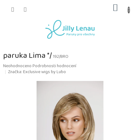
Přejít
NÁKUP
na
obsah
KOŠÍK
paruka Lima */
192/BRO
Průměrné
Neohodnoceno
Podrobnosti hodnocení
hodnocení
Značka:
Exclusive wigs by Lubo
produktu
je
0,0
z
5
hvězdiček.