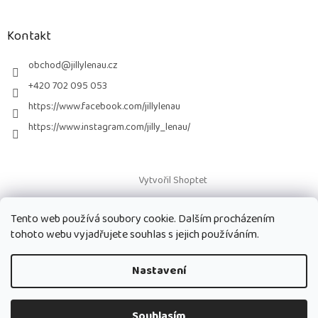
á
p
a
Kontakt
t
í
obchod
@
jillylenau.cz
+420 702 095 053
https://www.facebook.com/jillylenau
https://www.instagram.com/jilly_lenau/
Vytvořil Shoptet
Tento web používá soubory cookie. Dalším procházením
Copyright 2026
Paruky Jilly Lenau s.r.o.
. Všechna práva vyhrazena.
tohoto webu vyjadřujete souhlas s jejich používáním.
Nastavení
Souhlasím