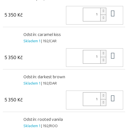
Do 
5 350 Kč
Odstín: caramel kiss
Skladem 1
| 192/CAR
Do 
5 350 Kč
Odstín: darkest brown
Skladem 1
| 192/DAR
Do 
5 350 Kč
Odstín: rooted vanila
Skladem 1
| 192/ROO