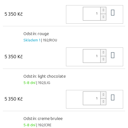
Do 
5 350 Kč
Odstín: rouge
Skladem 1
| 192/ROU
Do 
5 350 Kč
Odstín: light chocolate
5-8 dní
| 192/LIG
Do 
5 350 Kč
Odstín: creme brulee
5-8 dní
| 192/CRE