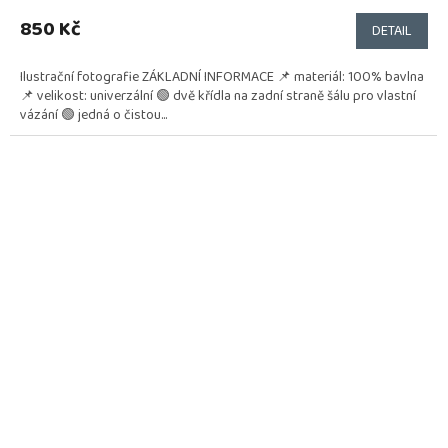
850 Kč
DETAIL
Ilustrační fotografie ZÁKLADNÍ INFORMACE 📌 materiál: 100% bavlna
📌 velikost: univerzální 🟢 dvě křídla na zadní straně šálu pro vlastní
vázání 🟢 jedná o čistou...