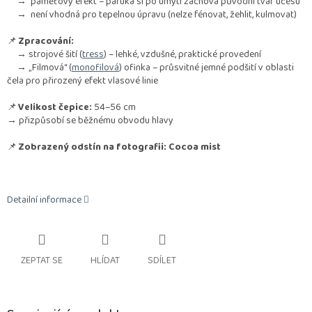
→ paměťový efekt – paruka si po umytí zachová původní tvar účesu
→ není vhodná pro tepelnou úpravu (nelze fénovat, žehlit, kulmovat)
📌
Zpracování:
→ strojové šití (
tress
) – lehké, vzdušné, praktické provedení
→ „Filmová“ (
monofilová
) ofinka – průsvitné jemné podšití v oblasti
čela pro přirozený efekt vlasové linie
📌
Velikost čepice:
54–56 cm
→ přizpůsobí se běžnému obvodu hlavy
📌
Zobrazený odstín na fotografii: Cocoa mist
Detailní informace
ZEPTAT SE
HLÍDAT
SDÍLET