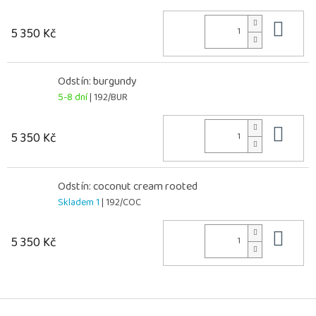
Do 
5 350 Kč
Odstín: burgundy
5-8 dní
| 192/BUR
Do 
5 350 Kč
Odstín: coconut cream rooted
Skladem 1
| 192/COC
Do 
5 350 Kč
Z