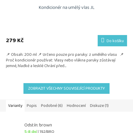
Kondicionér na umělý vlas JL
Průměrné
hodnocení
produktu
279 Kč
Do košíku
je
5,0
📌 Obsah: 200 ml 📌 Určeno pouze pro paruky: z umělého vlasu 📌
z
Proč kondicionér používat: Vlasy nebo vlákna paruky zůstávají
5
jemné, hladké a lesklé Chrání před...
hvězdiček.
ZOBRAZIT VŠECHNY SOUVISEJÍCÍ PRODUKTY
Varianty
Popis
Podobné (6)
Hodnocení
Diskuze (1)
Odstín: brown
5-8 dní
| 192/BRO