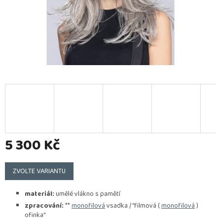
5 300 Kč
Měrná
cena:
ZVOLTE VARIANTU
materiál:
umělé vlákno s pamětí
zpracování:
**
monofilová
vsadka / "filmová (
monofilová
)
ofinka"