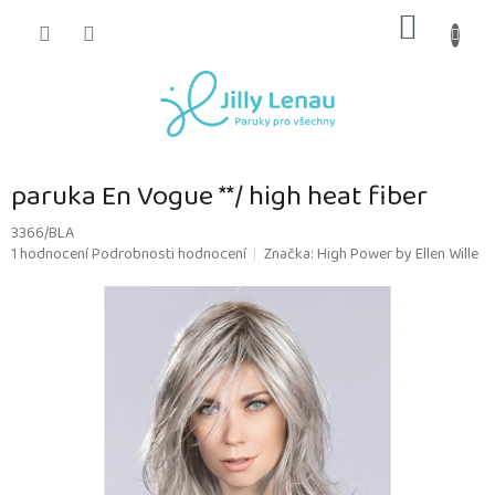
Přejít
NÁKUP
na
obsah
KOŠÍK
paruka En Vogue **/ high heat fiber
3366/BLA
Průměrné
1 hodnocení
Podrobnosti hodnocení
Značka:
High Power by Ellen Wille
hodnocení
produktu
je
5,0
z
5
hvězdiček.