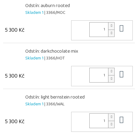
Odstín: auburn rooted
Skladem 1
| 3366/MOC
Do 
5 300 Kč
Odstín: darkchocolate mix
Skladem 1
| 3366/HOT
Do 
5 300 Kč
Odstín: light bernstein rooted
Skladem 1
| 3366/WAL
Do 
5 300 Kč