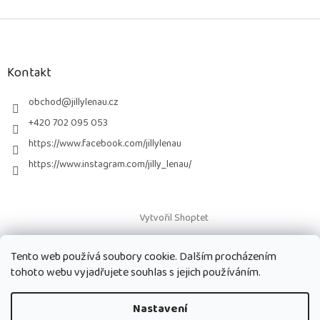
Z
á
p
a
Kontakt
t
í
obchod
@
jillylenau.cz
+420 702 095 053
https://www.facebook.com/jillylenau
https://www.instagram.com/jilly_lenau/
Vytvořil Shoptet
Tento web používá soubory cookie. Dalším procházením
Copyright 2026
Paruky Jilly Lenau s.r.o.
. Všechna práva vyhrazena.
tohoto webu vyjadřujete souhlas s jejich používáním.
Nastavení