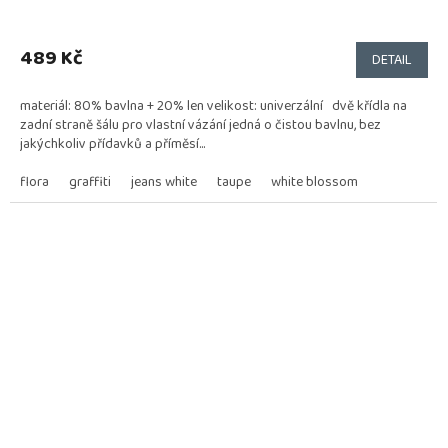
Průměrné
hodnocení
produktu
489 Kč
DETAIL
je
5,0
materiál: 80% bavlna + 20% len velikost: univerzální dvě křídla na
z
zadní straně šálu pro vlastní vázání jedná o čistou bavlnu, bez
5
jakýchkoliv přídavků a příměsí...
hvězdiček.
flora
graffiti
jeans white
taupe
white blossom