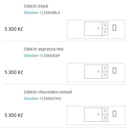
Odstín: black
Skladem 1
| 3366/BLA
Do 
5 300 Kč
Odstín: espresso mix
Skladem 1
| 3366/ESP
Do 
5 300 Kč
Odstín: chocolate rooted
Skladem 1
| 3366/CHO
Do 
5 300 Kč