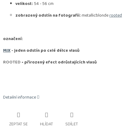
velikost:
54 - 56 cm
zobrazený odstín na fotografii:
metallicblonde
rooted
označení:
MIX
- jeden odstín po celé délce vlasů
ROOTED
-
přirozený efect odrůstajících vlasů
Detailní informace
ZEPTAT SE
HLÍDAT
SDÍLET