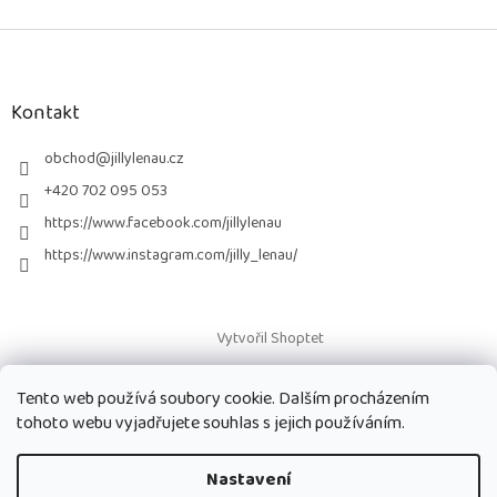
Z
á
p
a
Kontakt
t
í
obchod
@
jillylenau.cz
+420 702 095 053
https://www.facebook.com/jillylenau
https://www.instagram.com/jilly_lenau/
Vytvořil Shoptet
Tento web používá soubory cookie. Dalším procházením
Copyright 2026
Paruky Jilly Lenau s.r.o.
. Všechna práva vyhrazena.
tohoto webu vyjadřujete souhlas s jejich používáním.
Nastavení