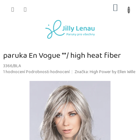
Přejít
NÁKUP
na
obsah
KOŠÍK
paruka En Vogue **/ high heat fiber
3366/BLA
Průměrné
1 hodnocení
Podrobnosti hodnocení
Značka:
High Power by Ellen Wille
hodnocení
produktu
je
5,0
z
5
hvězdiček.