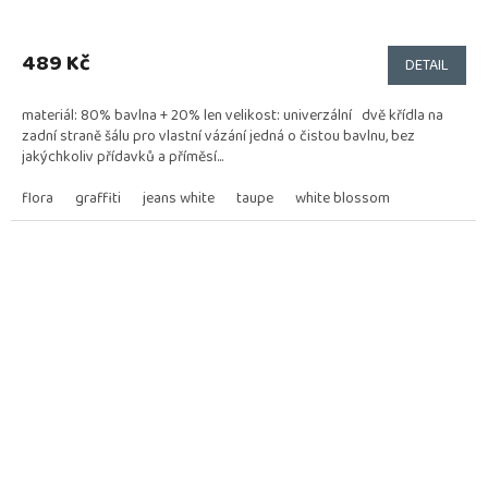
Průměrné
hodnocení
produktu
489 Kč
DETAIL
je
5,0
materiál: 80% bavlna + 20% len velikost: univerzální dvě křídla na
z
zadní straně šálu pro vlastní vázání jedná o čistou bavlnu, bez
5
jakýchkoliv přídavků a příměsí...
hvězdiček.
flora
graffiti
jeans white
taupe
white blossom