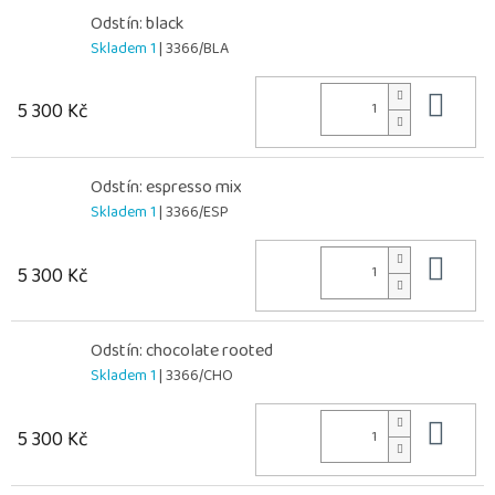
Odstín: black
Skladem 1
| 3366/BLA
Do 
5 300 Kč
Odstín: espresso mix
Skladem 1
| 3366/ESP
Do 
5 300 Kč
Odstín: chocolate rooted
Skladem 1
| 3366/CHO
Do 
5 300 Kč