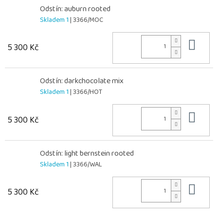
Odstín: auburn rooted
Skladem 1
| 3366/MOC
Do 
5 300 Kč
Odstín: darkchocolate mix
Skladem 1
| 3366/HOT
Do 
5 300 Kč
Odstín: light bernstein rooted
Skladem 1
| 3366/WAL
Do 
5 300 Kč