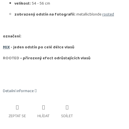
velikost:
54 - 56 cm
zobrazený odstín na fotografii:
metallicblonde
rooted
označení:
MIX
- jeden odstín po celé délce vlasů
ROOTED
-
přirozený efect odrůstajících vlasů
Detailní informace
ZEPTAT SE
HLÍDAT
SDÍLET