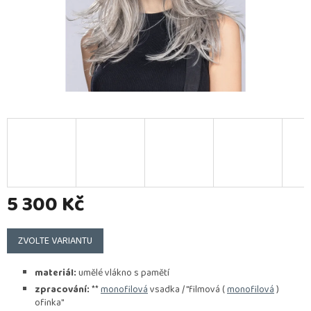
5 300 Kč
Měrná
cena:
ZVOLTE VARIANTU
materiál:
umělé vlákno s pamětí
zpracování:
**
monofilová
vsadka / "filmová (
monofilová
)
ofinka"