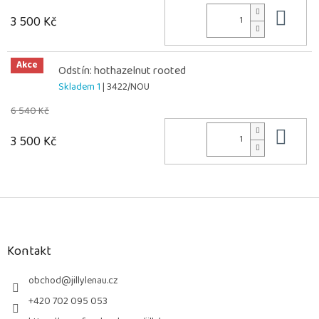
Do 
3 500 Kč
Akce
Odstín: hothazelnut rooted
Skladem 1
| 3422/NOU
6 540 Kč
Do 
3 500 Kč
Z
á
p
a
Kontakt
t
í
obchod
@
jillylenau.cz
+420 702 095 053