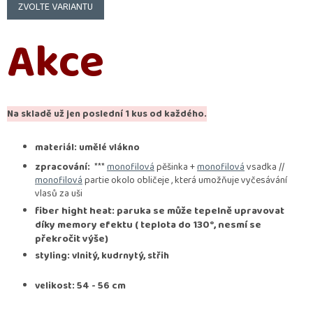
cena:
ZVOLTE VARIANTU
Akce
Na skladě už jen poslední 1 kus od každého.
materiál: umělé vlákno
zpracování:
***
monofilová
pěšinka +
monofilová
vsadka //
monofilová
partie okolo obličeje , která umožňuje vyčesávání
vlasů za uši
fiber hight heat: paruka se může tepelně upravovat
díky memory efektu ( teplota do 130°, nesmí se
překročit výše)
styling: vlnitý, kudrnytý, střih
velikost: 54 - 56 cm