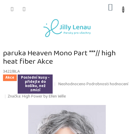
Přejít
NÁKUP
na
obsah
KOŠÍK
paruka Heaven Mono Part ***// high
heat fiber Akce
3422/BLA
Akce
Poslední kusy -
přidejte do
Průměrné
Neohodnoceno
Podrobnosti hodnocení
košíku, než
hodnocení
zmizí
produktu
Značka:
High Power by Ellen Wille
je
0,0
z
5
hvězdiček.