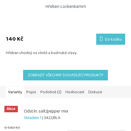
Hřeben Lockenkamm
140 Kč
Do košíku
Hřeben vhodný na vlnité a kudrnaté vlasy.
ZOBRAZIT VŠECHNY SOUVISEJÍCÍ PRODUKTY
Varianty
Popis
Podobné (2)
Hodnocení
Diskuze
Akce
Odstín: salt/pepper mix
Skladem 1
| 3422/BLA
6 540 Kč