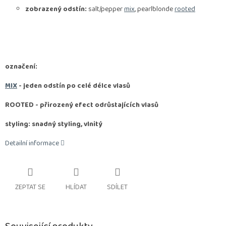
zobrazený odstín:
salt/pepper
mix
, pearlblonde
rooted
označení:
MIX
- jeden odstín po celé délce vlasů
ROOTED -
přirozený efect odrůstajících vlasů
styling: snadný styling, vlnitý
Detailní informace
ZEPTAT SE
HLÍDAT
SDÍLET