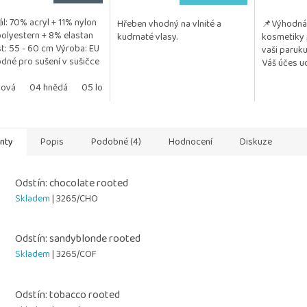
ál: 70% acryl + 11% nylon
Hřeben vhodný na vlnité a
📌Výhodná 
polyestern + 8% elastan
kudrnaté vlasy.
kosmetiky 
st: 55 - 60 cm Výroba: EU
vaši paruku
né pro sušení v sušičce
Váš účes ud
 návod přiložen na
a vzdušný. 
.
žová
04 hnědá
05 losos
07 fialová
testována na
anty
Popis
Podobné (4)
Hodnocení
Diskuze
Odstín: chocolate rooted
Skladem
| 3265/CHO
Odstín: sandyblonde rooted
Skladem
| 3265/COF
Odstín: tobacco rooted