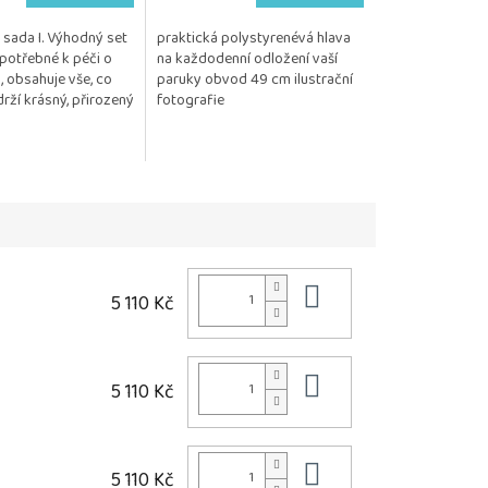
sada I. Výhodný set
praktická polystyrenévá hlava
potřebné k péči o
na každodenní odložení vaší
, obsahuje vše, co
paruky obvod 49 cm ilustrační
rží krásný, přirozený
fotografie
Kosmetika je
 citlivou...
Do košíku
5 110 Kč
Do košíku
5 110 Kč
Do košíku
5 110 Kč