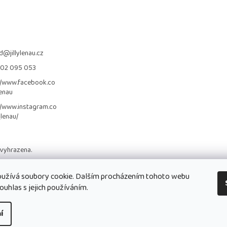
d
@
jillylenau.cz
702 095 053
//www.facebook.co
lenau
//www.instagram.co
_lenau/
 vyhrazena.
užívá soubory cookie. Dalším procházením tohoto webu
ouhlas s jejich používáním.
í