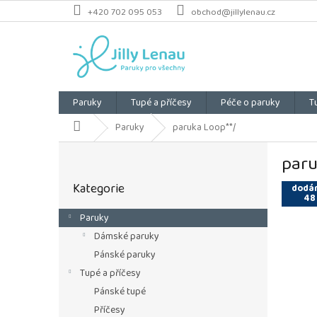
Přejít
+420 702 095 053
obchod@jillylenau.cz
na
obsah
Paruky
Tupé a příčesy
Péče o paruky
T
Domů
Paruky
paruka Loop**/
P
paru
o
Přeskočit
s
Kategorie
kategorie
dodán
t
48
r
Paruky
a
Dámské paruky
n
n
Pánské paruky
í
Tupé a příčesy
p
Pánské tupé
a
Příčesy