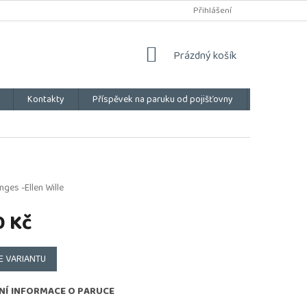
Přihlášení
NÁKUPNÍ
Prázdný košík
KOŠÍK
Kontakty
Příspěvek na paruku od pojišťovny
Vše o náku
nges -Ellen Wille
0 Kč
E VARIANTU
NÍ INFORMACE O PARUCE