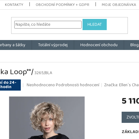
KONTAKTY
OBCHODNÍ PODMÍNKY + GDPR
MOJE OBJEDNÁVKA
HLEDAT
urbany a šátky
Totální výprodej
Hodnocení obchodu
Blog
ka Loop**/
3265/BLA
í do 24-
Průměrné
Neohodnoceno
Podrobnosti hodnocení
Značka:
Ellen´s Cha
 hodin
hodnocení
produktu
5 11
je
0,0
Měrná
z
cena:
ZVOLT
5
hvězdiček.
ZÁKLAD