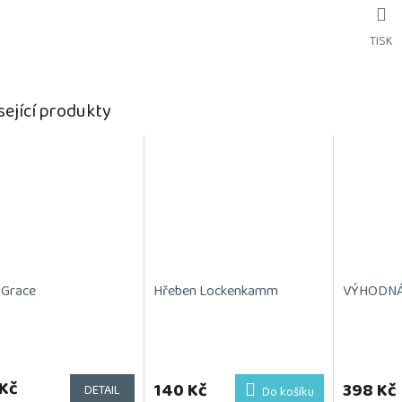
TISK
sející produkty
 Grace
Hřeben Lockenkamm
VÝHODNÁ 
Kč
140 Kč
398 Kč
DETAIL
Do košíku