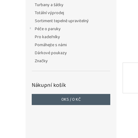
n
Turbany a šátky
e
Totální výprodej
l
Sortiment tepelně upravitelný
Péče o paruky
Pro kadeřníky
Pomáhejte s námi
Dárkové poukazy
Značky
Nákupní košík
0
KS /
0 KČ