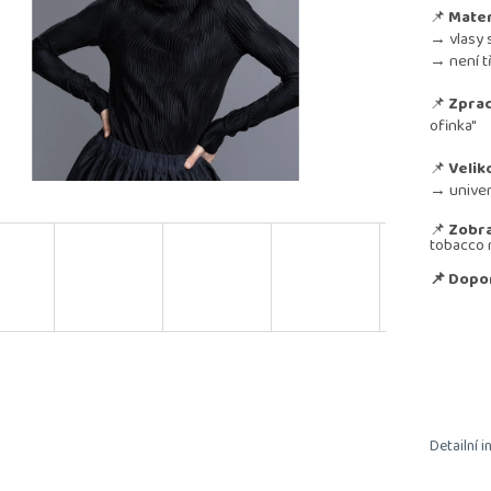
📌
Mater
→ vlasy 
→ není t
📌
Zprac
ofinka"
📌
Velik
→ univerz
📌
Zobra
tobacco 
📌 Dopo
Detailní 