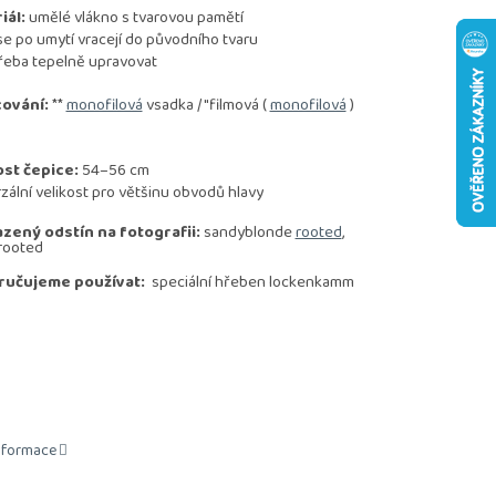
iál:
umělé vlákno s tvarovou pamětí
se po umytí vracejí do původního tvaru
řeba tepelně upravovat
ování:
**
monofilová
vsadka / "filmová (
monofilová
)
ost čepice:
54–56 cm
ální velikost pro většinu obvodů hlavy
zený odstín na fotografii:
sandyblonde
rooted
,
rooted
ručujeme používat:
speciální hřeben lockenkamm
informace