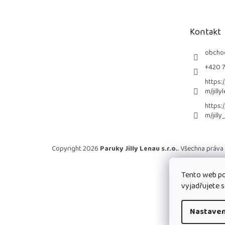
p
a
t
Kontakt
í
obcho
+420 
https:
m/jilly
https:
m/jilly
Copyright 2026
Paruky Jilly Lenau s.r.o.
. Všechna práva
Tento web po
vyjadřujete s
Nastaven