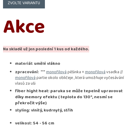
cena:
ZVOLTE VARIANTU
Akce
Na skladě už jen poslední 1 kus od každého.
materiál: umělé vlákno
zpracování:
***
monofilová
pěšinka +
monofilová
vsadka //
monofilová
partie okolo obličeje , která umožňuje vyčesávání
vlasů za uši
fiber hight heat: paruka se může tepelně upravovat
díky memory efektu ( teplota do 130°, nesmí se
překročit výše)
styling: vlnitý, kudrnytý, střih
velikost: 54 - 56 cm