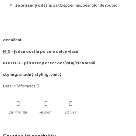
zobrazený odstín:
salt/pepper
mix
, pearlblonde
rooted
označení:
MIX
- jeden odstín po celé délce vlasů
ROOTED -
přirozený efect odrůstajících vlasů
styling: snadný styling, vlnitý
Detailní informace
ZEPTAT SE
HLÍDAT
SDÍLET