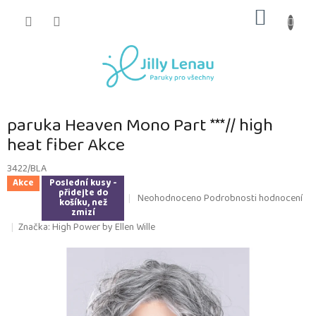
Přejít
NÁKUP
na
obsah
KOŠÍK
paruka Heaven Mono Part ***// high
heat fiber Akce
3422/BLA
Akce
Poslední kusy -
přidejte do
Průměrné
Neohodnoceno
Podrobnosti hodnocení
košíku, než
hodnocení
zmizí
produktu
Značka:
High Power by Ellen Wille
je
0,0
z
5
hvězdiček.