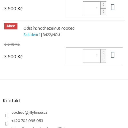
Do 
3 500 Kč
Akce
Odstín: hothazelnut rooted
Skladem 1
| 3422/NOU
6 540 Kč
Do 
3 500 Kč
Z
á
p
a
Kontakt
t
í
obchod
@
jillylenau.cz
+420 702 095 053