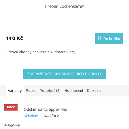
Hřeben Lockenkamm
140 Kč
Do košíku
Hřeben vhodný na vlnité a kudrnaté vlasy.
ZOBRAZIT VŠECHNY SOUVISEJÍCÍ PRODUKTY
Varianty
Popis
Podobné (2)
Hodnocení
Diskuze
Akce
Odstín: salt/pepper mix
Skladem 1
| 3422/BLA
6 540 Kč