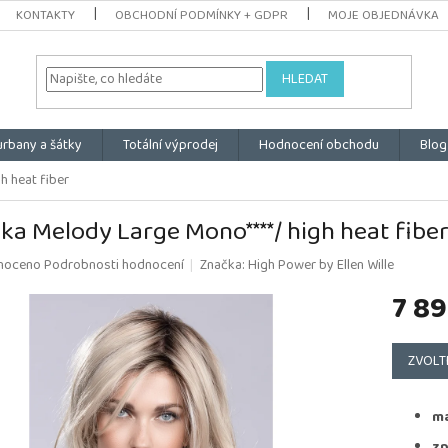
KONTAKTY
OBCHODNÍ PODMÍNKY + GDPR
MOJE OBJEDNÁVKA
HLEDAT
urbany a šátky
Totální výprodej
Hodnocení obchodu
Blog
h heat fiber
ka Melody Large Mono****/ high heat fibe
é
noceno
Podrobnosti hodnocení
Značka:
High Power by Ellen Wille
ní
7 89
u
Měrná
cena:
ZVOLT
k.
ma
zp