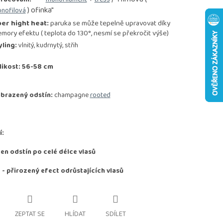
) ofinka"
nofilová
ber hight heat:
paruka se může tepelně upravovat díky
mory efektu ( teplota do 130°, nesmí se překročit výše)
yling:
vlnitý, kudrnytý, střih
likost: 56-58 cm
brazený odstín:
champagne
rooted
í:
den odstín po celé délce vlasů
 -
přirozený efect odrůstajících vlasů
ZEPTAT SE
HLÍDAT
SDÍLET