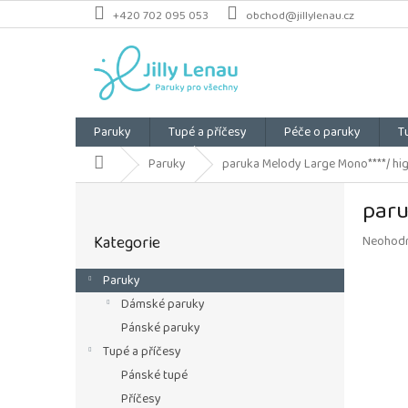
Přejít
+420 702 095 053
obchod@jillylenau.cz
na
obsah
Paruky
Tupé a příčesy
Péče o paruky
T
Domů
Paruky
paruka Melody Large Mono****/ hig
P
paru
o
Přeskočit
s
Kategorie
Průměrn
Neohod
kategorie
t
hodnoce
r
produkt
Paruky
a
je
Dámské paruky
n
0,0
z
n
Pánské paruky
5
í
Tupé a příčesy
hvězdiče
p
Pánské tupé
a
Příčesy