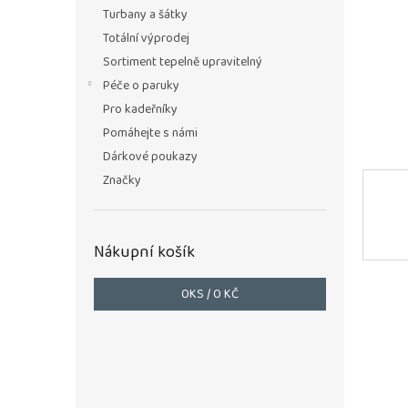
n
Turbany a šátky
e
Totální výprodej
l
Sortiment tepelně upravitelný
Péče o paruky
Pro kadeřníky
Pomáhejte s námi
Dárkové poukazy
Značky
Nákupní košík
0
KS /
0 KČ