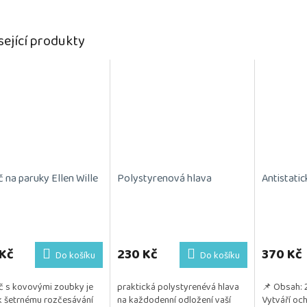
sející produkty
 na paruky Ellen Wille
Polystyrenová hlava
Antistatic
rné
cení
ktu
Kč
230 Kč
370 Kč
Do košíku
Do košíku
 s kovovými zoubky je
praktická polystyrenévá hlava
📌 Obsah: 
k šetrnému rozčesávání
na každodenní odložení vaší
Vytváří och