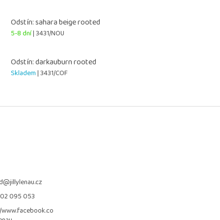
Odstín: sahara beige rooted
5-8 dní
| 3431/NOU
Odstín: darkauburn rooted
Skladem
| 3431/COF
d
@
jillylenau.cz
702 095 053
//www.facebook.co