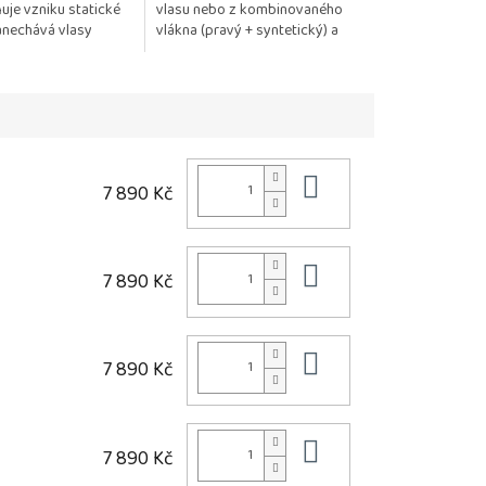
uje vzniku statické
vlasu nebo z kombinovaného
anechává vlasy
vlákna (pravý + syntetický) a
klé a zdravě
také z umělého vlákna
📌 Pozitivum: Jemně...
Do košíku
7 890 Kč
Do košíku
7 890 Kč
Do košíku
7 890 Kč
Do košíku
7 890 Kč