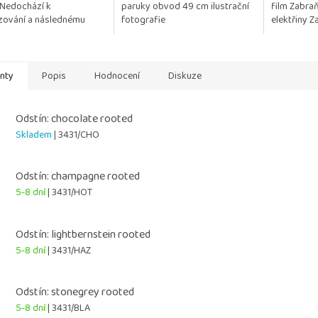
 Nedochází k
paruky obvod 49 cm ilustrační
film Zabraň
ček.
izování a následnému
fotografie
elektřiny Z
vání vlasu. Posíláme 1 kus.
hladké, les
vypadající...
anty
Popis
Hodnocení
Diskuze
Odstín: chocolate rooted
Skladem
| 3431/CHO
Odstín: champagne rooted
5-8 dní
| 3431/HOT
Odstín: lightbernstein rooted
5-8 dní
| 3431/HAZ
Odstín: stonegrey rooted
5-8 dní
| 3431/BLA