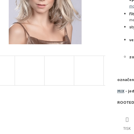
mo
fi
me
st
ve
zo
označen
MIX
- je
ROOTED
TISK