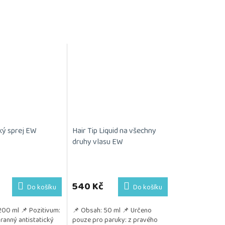
ký sprej EW
Hair Tip Liquid na všechny
druhy vlasu EW
540 Kč
Do košíku
Do košíku
200 ml 📌 Pozitivum:
📌 Obsah: 50 ml 📌 Určeno
ranný antistatický
pouze pro paruky: z pravého