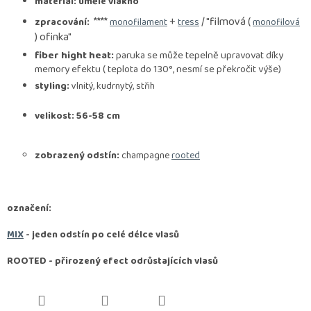
materiál: umělé vlákno
****
+
/ "filmová (
zpracování:
monofilament
tress
monofilová
) ofinka"
fiber hight heat:
paruka se může tepelně upravovat díky
memory efektu ( teplota do 130°, nesmí se překročit výše)
styling:
vlnitý, kudrnytý, střih
velikost: 56-58 cm
zobrazený odstín:
champagne
rooted
označení:
MIX
- jeden odstín po celé délce vlasů
ROOTED -
přirozený efect odrůstajících vlasů