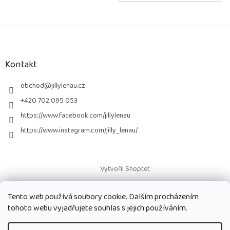
Z
á
p
a
Kontakt
t
í
obchod
@
jillylenau.cz
+420 702 095 053
https://www.facebook.com/jillylenau
https://www.instagram.com/jilly_lenau/
Vytvořil Shoptet
Tento web používá soubory cookie. Dalším procházením
Copyright 2026
Paruky Jilly Lenau s.r.o.
. Všechna práva vyhrazena.
tohoto webu vyjadřujete souhlas s jejich používáním.