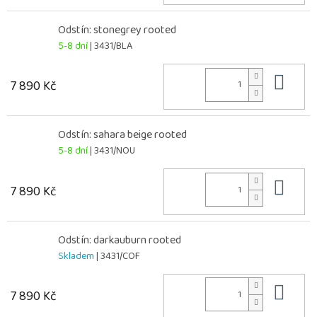
Odstín: stonegrey rooted
5-8 dní
| 3431/BLA
Do 
7 890 Kč
Odstín: sahara beige rooted
5-8 dní
| 3431/NOU
Do 
7 890 Kč
Odstín: darkauburn rooted
Skladem
| 3431/COF
Do 
7 890 Kč