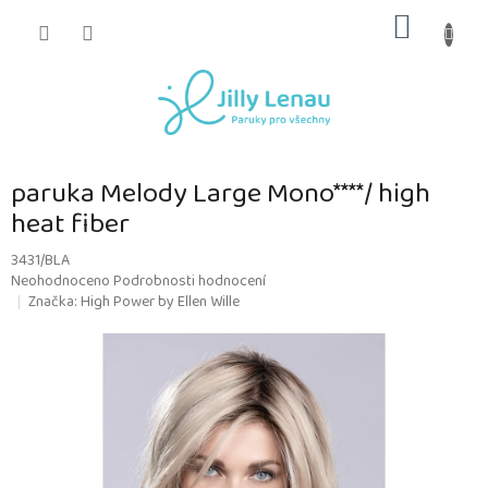
Přejít
NÁKUP
na
obsah
KOŠÍK
paruka Melody Large Mono****/ high
heat fiber
3431/BLA
Průměrné
Neohodnoceno
Podrobnosti hodnocení
hodnocení
Značka:
High Power by Ellen Wille
produktu
je
0,0
z
5
hvězdiček.