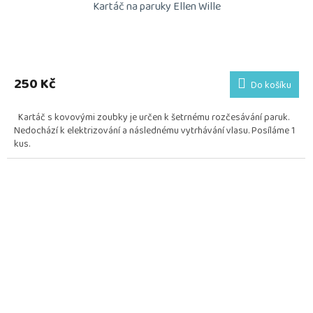
Kartáč na paruky Ellen Wille
Průměrné
hodnocení
produktu
250 Kč
Do košíku
je
5,0
Kartáč s kovovými zoubky je určen k šetrnému rozčesávání paruk.
z
Nedochází k elektrizování a následnému vytrhávání vlasu. Posíláme 1
5
kus.
hvězdiček.