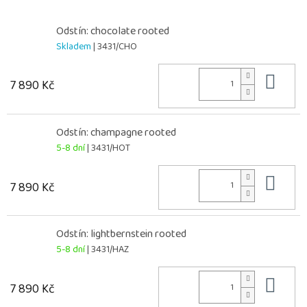
Odstín: chocolate rooted
Skladem
| 3431/CHO
Do 
7 890 Kč
Odstín: champagne rooted
5-8 dní
| 3431/HOT
Do 
7 890 Kč
Odstín: lightbernstein rooted
5-8 dní
| 3431/HAZ
Do 
7 890 Kč