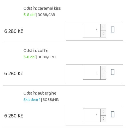
Odstín: caramel kiss
5-8 dní
| 3088/CAR
Do 
6 280 Kč
Odstín: coffe
5-8 dní
| 3088/BRO
Do 
6 280 Kč
Odstín: aubergine
Skladem 1
| 3088/MIN
Do 
6 280 Kč