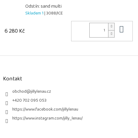
Odstín: sand multi
Skladem 1
| 3088/ICE
Do 
6 280 Kč
Z
á
p
a
Kontakt
t
í
obchod
@
jillylenau.cz
+420 702 095 053
https://www.facebook.com/jillylenau
https://www.instagram.com/jilly_lenau/