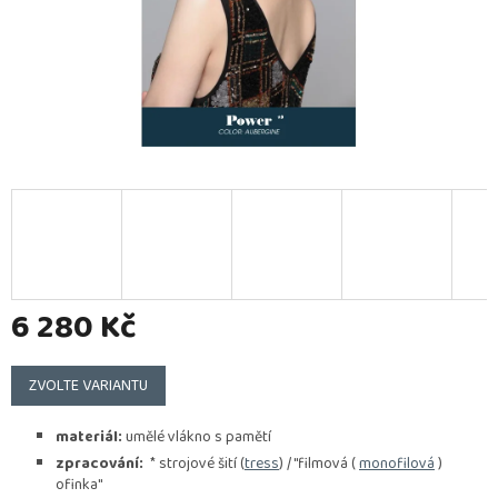
6 280 Kč
Měrná
cena:
ZVOLTE VARIANTU
materiál:
umělé vlákno s pamětí
zpracování:
* strojové šití (
tress
) / "filmová (
monofilová
)
ofinka"