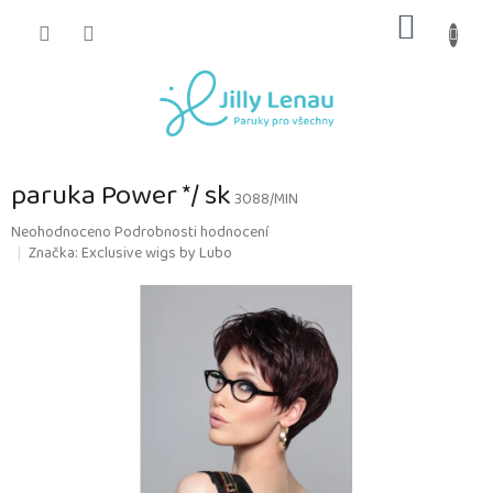
Přejít
NÁKUP
na
obsah
KOŠÍK
paruka Power */ sk
3088/MIN
Průměrné
Neohodnoceno
Podrobnosti hodnocení
hodnocení
Značka:
Exclusive wigs by Lubo
produktu
je
0,0
z
5
hvězdiček.