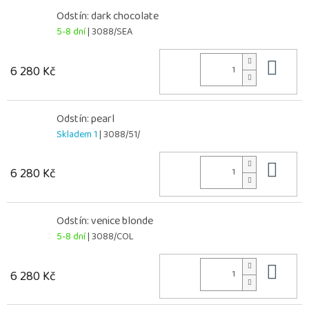
Odstín: dark chocolate
5-8 dní
| 3088/SEA
Do 
6 280 Kč
Odstín: pearl
Skladem 1
| 3088/51/
Do 
6 280 Kč
Odstín: venice blonde
5-8 dní
| 3088/COL
Do 
6 280 Kč