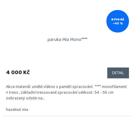
6 710 Kč
–40 %
paruka Mia Mono****
4 000 Kč
DETAIL
Akce materiál: umělé vlákno s pamětí zpracování: **** monofilament
+ tress , základní tressované zpracování velikost: 54 - 56 cm
zobrazený odstín na...
hazelnut mix