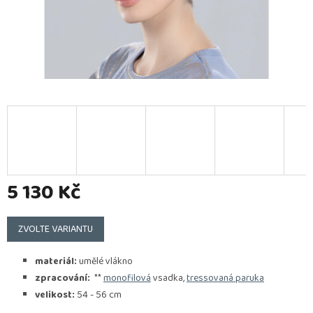
5 130 Kč
Měrná
cena:
ZVOLTE VARIANTU
materiál:
umělé vlákno
zpracování:
**
monofilová
vsadka,
tressovaná paruka
velikost:
54 - 56 cm