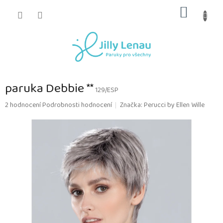
Přejít
NÁKUP
na
obsah
KOŠÍK
paruka Debbie **
129/ESP
Průměrné
2 hodnocení
Podrobnosti hodnocení
Značka:
Perucci by Ellen Wille
hodnocení
produktu
je
4,0
z
5
hvězdiček.