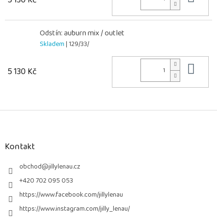
Odstín: auburn mix / outlet
Skladem
| 129/33/
Do 
5 130 Kč
Z
á
p
a
Kontakt
t
í
obchod
@
jillylenau.cz
+420 702 095 053
https://www.facebook.com/jillylenau
https://www.instagram.com/jilly_lenau/