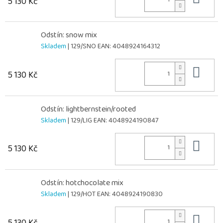
5 130 Kč
Odstín: snow mix
Skladem
| 129/SNO
EAN:
4048924164312
Do 
5 130 Kč
Odstín: lightbernstein/rooted
Skladem
| 129/LIG
EAN:
4048924190847
Do 
5 130 Kč
Odstín: hotchocolate mix
Skladem
| 129/HOT
EAN:
4048924190830
Do 
5 130 Kč