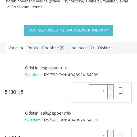
kombinovaného vlákna (pravý + syntetický) a také z umělého vlákna
📌 Pozitivum: Jemně...
ZOBRAZIT VŠECHNY SOUVISEJÍCÍ PRODUKTY
Varianty
Popis
Podobné (8)
Hodnocení (2)
Diskuze
Odstín: espresso mix
Skladem
| 129/ESP
EAN:
4048924164299
Do 
5 130 Kč
Odstín: salt/pepper mix
Skladem
| 129/SAL
EAN:
4048924164336
Do 