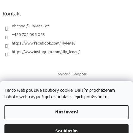
á
p
a
Kontakt
t
í
obchod
@
jillylenau.cz
+420 702 095 053
https://www.facebook.com/jillylenau
https://www.instagram.com/jilly_lenau/
Vytvořil Shoptet
Tento web používá soubory cookie. Dalším procházením
Copyright 2026
Paruky Jilly Lenau s.r.o.
. Všechna práva vyhrazena.
tohoto webu vyjadřujete souhlas s jejich používáním.
Nastavení
Souhlasím