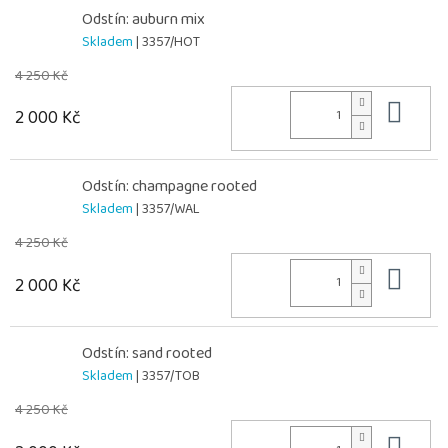
Odstín: auburn mix
Skladem
| 3357/HOT
4 250 Kč
Do 
2 000 Kč
Odstín: champagne rooted
Skladem
| 3357/WAL
4 250 Kč
Do 
2 000 Kč
Odstín: sand rooted
Skladem
| 3357/TOB
4 250 Kč