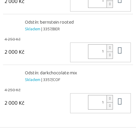
Do 
2 000 Kč
Odstín: bernstein rooted
Skladem
| 3357/BER
4 250 Kč
Do 
2 000 Kč
Odstín: darkchocolate mix
Skladem
| 3357/COF
4 250 Kč
Do 
2 000 Kč
Z