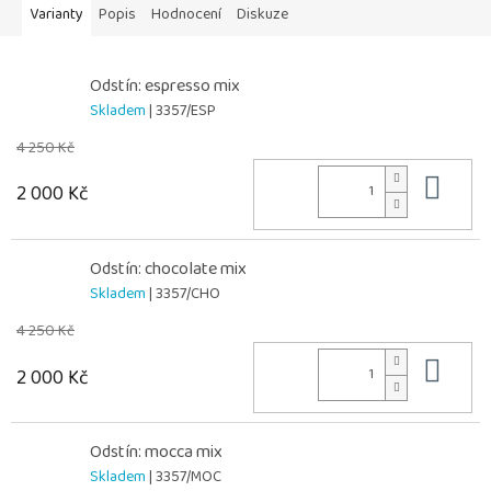
Varianty
Popis
Hodnocení
Diskuze
Odstín: espresso mix
Skladem
| 3357/ESP
4 250 Kč
Do 
2 000 Kč
Odstín: chocolate mix
Skladem
| 3357/CHO
4 250 Kč
Do 
2 000 Kč
Odstín: mocca mix
Skladem
| 3357/MOC