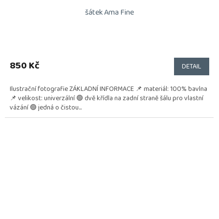
šátek Ama Fine
850 Kč
DETAIL
Ilustrační fotografie ZÁKLADNÍ INFORMACE 📌 materiál: 100% bavlna
📌 velikost: univerzální 🟢 dvě křídla na zadní straně šálu pro vlastní
vázání 🟢 jedná o čistou...