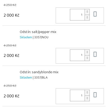
4 250 Kč
Do 
2 000 Kč
Odstín: salt/pepper mix
Skladem
| 3357/NOU
4 250 Kč
Do 
2 000 Kč
Odstín: sandyblonde mix
Skladem
| 3357/BLA
4 250 Kč
Do 
2 000 Kč