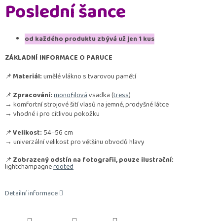
Poslední šance
od každého produktu zbývá už jen 1 kus
ZÁKLADNÍ INFORMACE O PARUCE
📌
Materiál:
umělé vlákno s tvarovou pamětí
📌
Zpracování:
monofilová
vsadka (
tress
)
→ komfortní strojové šití vlasů na jemné, prodyšné látce
→ vhodné i pro citlivou pokožku
📌
Velikost:
54–56 cm
→ univerzální velikost pro většinu obvodů hlavy
📌
Zobrazený odstín na fotografii, pouze ilustrační:
lightchampagne
rooted
Detailní informace