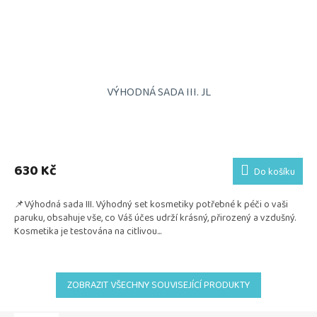
VÝHODNÁ SADA III. JL
Průměrné
hodnocení
produktu
630 Kč
Do košíku
je
5,0
📌Výhodná sada III. Výhodný set kosmetiky potřebné k péči o vaši
z
paruku, obsahuje vše, co Váš účes udrží krásný, přirozený a vzdušný.
5
Kosmetika je testována na citlivou...
hvězdiček.
ZOBRAZIT VŠECHNY SOUVISEJÍCÍ PRODUKTY