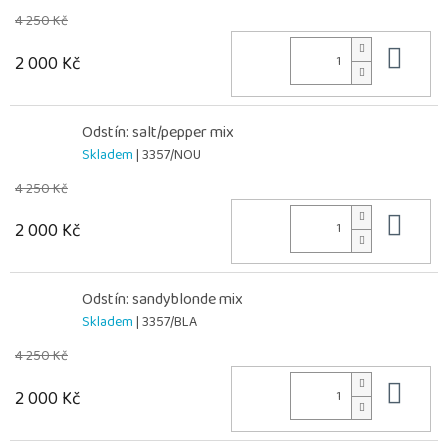
4 250 Kč
Do 
2 000 Kč
Odstín: salt/pepper mix
Skladem
| 3357/NOU
4 250 Kč
Do 
2 000 Kč
Odstín: sandyblonde mix
Skladem
| 3357/BLA
4 250 Kč
Do 
2 000 Kč