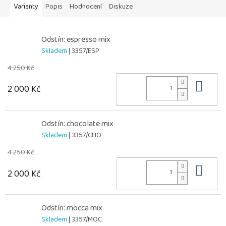
Varianty
Popis
Hodnocení
Diskuze
Odstín: espresso mix
Skladem
| 3357/ESP
4 250 Kč
Do 
2 000 Kč
Odstín: chocolate mix
Skladem
| 3357/CHO
4 250 Kč
Do 
2 000 Kč
Odstín: mocca mix
Skladem
| 3357/MOC