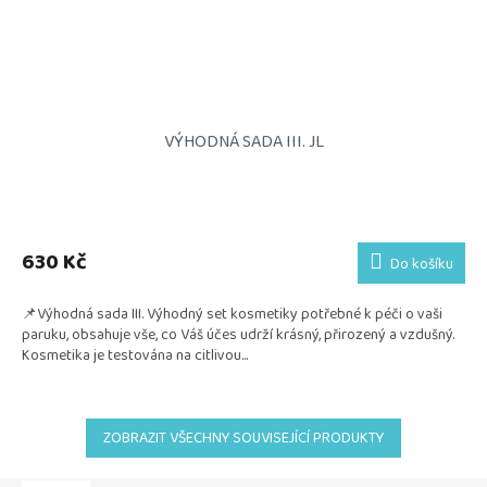
VÝHODNÁ SADA III. JL
Průměrné
hodnocení
produktu
630 Kč
Do košíku
je
5,0
📌Výhodná sada III. Výhodný set kosmetiky potřebné k péči o vaši
z
paruku, obsahuje vše, co Váš účes udrží krásný, přirozený a vzdušný.
5
Kosmetika je testována na citlivou...
hvězdiček.
ZOBRAZIT VŠECHNY SOUVISEJÍCÍ PRODUKTY