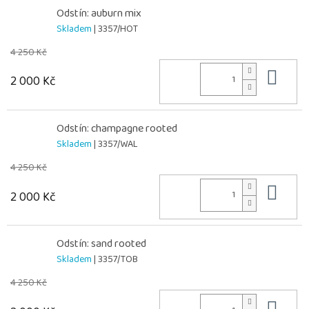
Odstín: auburn mix
Skladem
| 3357/HOT
4 250 Kč
Do 
2 000 Kč
Odstín: champagne rooted
Skladem
| 3357/WAL
4 250 Kč
Do 
2 000 Kč
Odstín: sand rooted
Skladem
| 3357/TOB
4 250 Kč