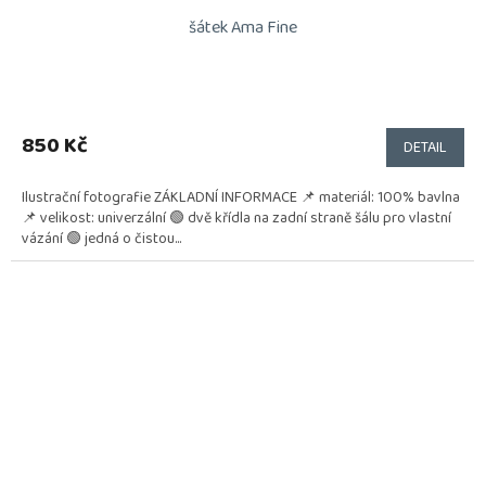
šátek Ama Fine
850 Kč
DETAIL
Ilustrační fotografie ZÁKLADNÍ INFORMACE 📌 materiál: 100% bavlna
📌 velikost: univerzální 🟢 dvě křídla na zadní straně šálu pro vlastní
vázání 🟢 jedná o čistou...