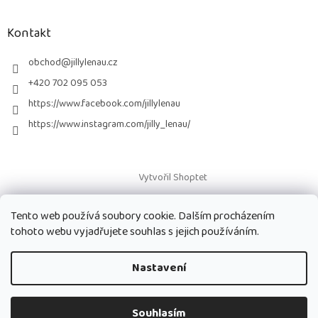
á
p
a
Kontakt
t
í
obchod
@
jillylenau.cz
+420 702 095 053
https://www.facebook.com/jillylenau
https://www.instagram.com/jilly_lenau/
Vytvořil Shoptet
Tento web používá soubory cookie. Dalším procházením
Copyright 2026
Paruky Jilly Lenau s.r.o.
. Všechna práva vyhrazena.
tohoto webu vyjadřujete souhlas s jejich používáním.
Nastavení
Souhlasím