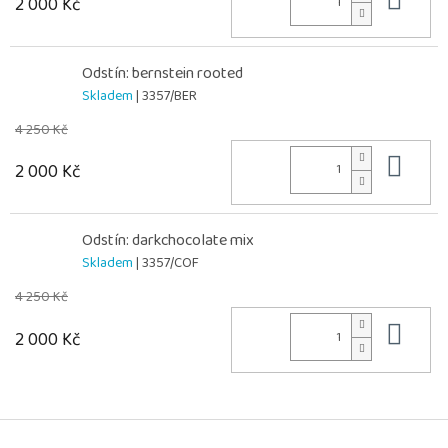
Do 
2 000 Kč
Odstín: bernstein rooted
Skladem
| 3357/BER
4 250 Kč
Do 
2 000 Kč
Odstín: darkchocolate mix
Skladem
| 3357/COF
4 250 Kč
Do 
2 000 Kč
Z