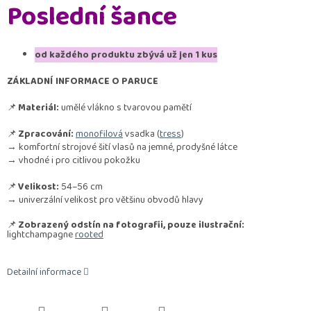
Poslední šance
od každého produktu zbývá už jen 1 kus
ZÁKLADNÍ INFORMACE O PARUCE
📌
Materiál:
umělé vlákno s tvarovou pamětí
📌
Zpracování:
monofilová
vsadka (
tress
)
→ komfortní strojové šití vlasů na jemné, prodyšné látce
→ vhodné i pro citlivou pokožku
📌
Velikost:
54–56 cm
→ univerzální velikost pro většinu obvodů hlavy
📌
Zobrazený odstín na fotografii, pouze ilustrační:
lightchampagne
rooted
Detailní informace