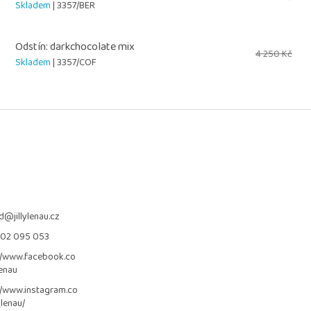
Skladem
| 3357/BER
Odstín: darkchocolate mix
4 250 Kč
Skladem
| 3357/COF
d
@
jillylenau.cz
702 095 053
//www.facebook.co
lenau
//www.instagram.co
_lenau/