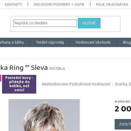
KONTAKTY
OBCHODNÍ PODMÍNKY + GDPR
MOJE OBJEDNÁVKA
HLEDAT
urbany a šátky
Totální výprodej
Hodnocení obchodu
Blog
ka Ring ** Sleva
3357/BLA
Poslední kusy -
přidejte do
Průměrné
Neohodnoceno
Podrobnosti hodnocení
Značka:
E
košíku, než
hodnocení
zmizí
produktu
je
4 250 Kč
2 0
0,0
z
5
Měrná
hvězdiček.
cena:
ZVOLT