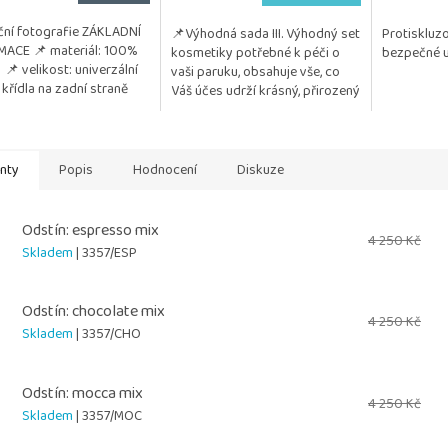
5,0
ační fotografie ZÁKLADNÍ
📌Výhodná sada III. Výhodný set
Protiskluz
z
ACE 📌 materiál: 100%
kosmetiky potřebné k péči o
bezpečné u
5
 📌 velikost: univerzální
vaši paruku, obsahuje vše, co
hvězdiček.
 křídla na zadní straně
Váš účes udrží krásný, přirozený
o vlastní vázání 🟢 jedná
a vzdušný. Kosmetika je
...
testována na citlivou...
anty
Popis
Hodnocení
Diskuze
Odstín: espresso mix
4 250 Kč
Skladem
| 3357/ESP
Odstín: chocolate mix
4 250 Kč
Skladem
| 3357/CHO
Odstín: mocca mix
4 250 Kč
Skladem
| 3357/MOC