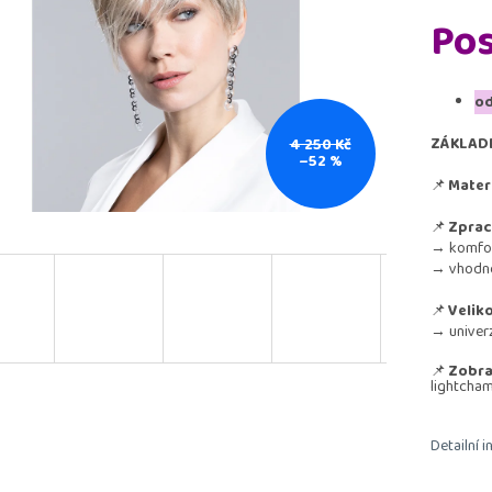
Pos
od
ZÁKLAD
4 250 Kč
–52 %
📌
Materi
📌
Zprac
→ komfort
→ vhodné 
📌
Veliko
→ univerz
📌
Zobraz
lightcha
Detailní 