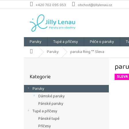
Přejít
+420 702 095 053
obchod@jillylenau.cz
na
obsah
Paruky
Tupé a příčesy
Péče o paruky
T
Domů
Paruky
paruka Ring ** Sleva
P
paru
o
Přeskočit
s
Kategorie
kategorie
SLEVA
t
r
Paruky
a
Dámské paruky
n
n
Pánské paruky
í
Tupé a příčesy
p
Pánské tupé
a
Příčesy