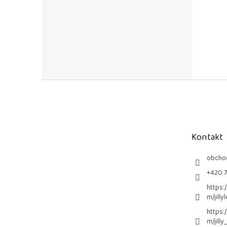
Z
á
p
a
t
Kontakt
í
obcho
+420 
https:
m/jilly
https:
m/jilly