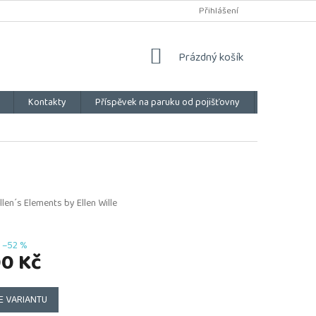
Přihlášení
NÁKUPNÍ
Prázdný košík
KOŠÍK
Kontakty
Příspěvek na paruku od pojišťovny
Vše o náku
llen´s Elements by Ellen Wille
–52 %
00 Kč
E VARIANTU