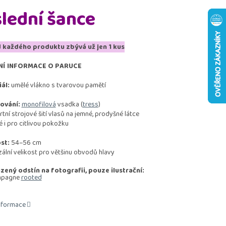
lední šance
 každého produktu zbývá už jen 1 kus
NÍ INFORMACE O PARUCE
ál:
umělé vlákno s tvarovou pamětí
ování:
monofilová
vsadka (
tress
)
ní strojové šití vlasů na jemné, prodyšné látce
i pro citlivou pokožku
st:
54–56 cm
ální velikost pro většinu obvodů hlavy
ený odstín na fotografii, pouze ilustrační:
mpagne
rooted
informace