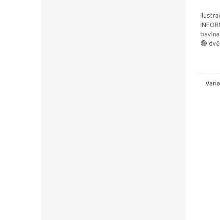
Ilustr
INFORM
bavlna
🟢 dvě
šálu pr
o čistou
Vari