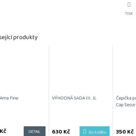
TISK
sející produkty
 Ama Fine
VÝHODNÁ SADA III. JL
Čepička p
Cap Secur
Průměrné
hodnocení
 Kč
produktu
630 Kč
350 Kč
DETAIL
Do košíku
je