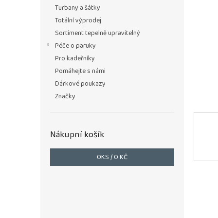
n
Turbany a šátky
e
Totální výprodej
l
Sortiment tepelně upravitelný
Péče o paruky
Pro kadeřníky
Pomáhejte s námi
Dárkové poukazy
Značky
Nákupní košík
0
KS /
0 KČ