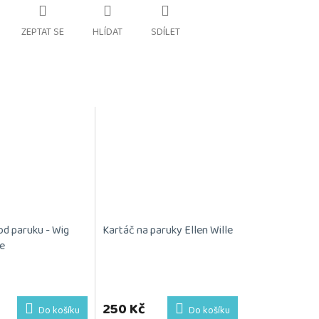
ZEPTAT SE
HLÍDAT
SDÍLET
od paruku - Wig
Kartáč na paruky Ellen Wille
e
Průměrné
hodnocení
produktu
250 Kč
Do košíku
Do košíku
je