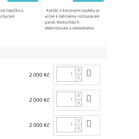
5,0
ová čepička a
Kartáč s kovovými zoubky je
z
chycení
určen k šetrnému rozčesávání
5
paruk. Nedochází k
hvězdiček.
elektrizování a následnému
vytrhávání vlasu. Posíláme 1 kus.
Do košíku
2 000 Kč
Do košíku
2 000 Kč
Do košíku
2 000 Kč