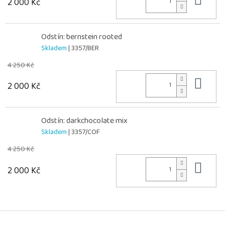
Do 
2 000 Kč
Odstín: bernstein rooted
Skladem
| 3357/BER
4 250 Kč
Do 
2 000 Kč
Odstín: darkchocolate mix
Skladem
| 3357/COF
4 250 Kč
Do 
2 000 Kč
Z