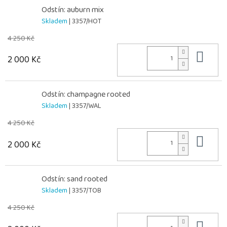
Odstín: auburn mix
Skladem
| 3357/HOT
4 250 Kč
Do 
2 000 Kč
Odstín: champagne rooted
Skladem
| 3357/WAL
4 250 Kč
Do 
2 000 Kč
Odstín: sand rooted
Skladem
| 3357/TOB
4 250 Kč