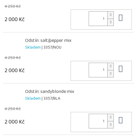
4 250 Kč
Do 
2 000 Kč
Odstín: salt/pepper mix
Skladem
| 3357/NOU
4 250 Kč
Do 
2 000 Kč
Odstín: sandyblonde mix
Skladem
| 3357/BLA
4 250 Kč
Do 
2 000 Kč