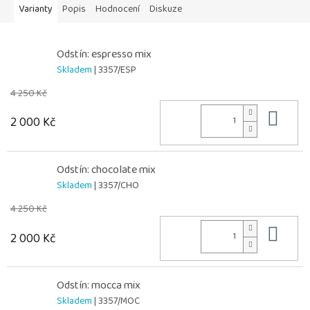
Varianty
Popis
Hodnocení
Diskuze
Odstín: espresso mix
Skladem
| 3357/ESP
4 250 Kč
Do 
2 000 Kč
Odstín: chocolate mix
Skladem
| 3357/CHO
4 250 Kč
Do 
2 000 Kč
Odstín: mocca mix
Skladem
| 3357/MOC