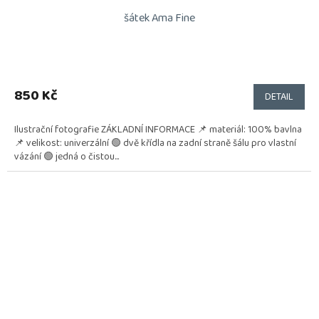
šátek Ama Fine
850 Kč
DETAIL
Ilustrační fotografie ZÁKLADNÍ INFORMACE 📌 materiál: 100% bavlna
📌 velikost: univerzální 🟢 dvě křídla na zadní straně šálu pro vlastní
vázání 🟢 jedná o čistou...