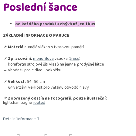
Poslední šance
od každého produktu zbývá už jen 1 kus
ZÁKLADNÍ INFORMACE O PARUCE
📌
Materiál:
umělé vlákno s tvarovou pamětí
📌
Zpracování:
monofilová
vsadka (
tress
)
→ komfortní strojové šití vlasů na jemné, prodyšné látce
→ vhodné i pro citlivou pokožku
📌
Velikost:
54–56 cm
→ univerzální velikost pro většinu obvodů hlavy
📌
Zobrazený odstín na fotografii, pouze ilustrační:
lightchampagne
rooted
Detailní informace