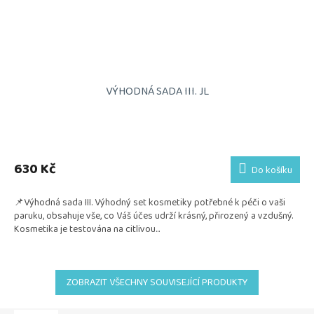
VÝHODNÁ SADA III. JL
Průměrné
hodnocení
produktu
630 Kč
Do košíku
je
5,0
📌Výhodná sada III. Výhodný set kosmetiky potřebné k péči o vaši
z
paruku, obsahuje vše, co Váš účes udrží krásný, přirozený a vzdušný.
5
Kosmetika je testována na citlivou...
hvězdiček.
ZOBRAZIT VŠECHNY SOUVISEJÍCÍ PRODUKTY