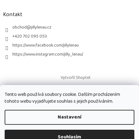
á
p
a
Kontakt
t
í
obchod
@
jillylenau.cz
+420 702 095 053
https://www.facebook.com/jillylenau
https://www.instagram.com/jilly_lenau/
Vytvořil Shoptet
Tento web používá soubory cookie. Dalším procházením
Copyright 2026
Paruky Jilly Lenau s.r.o.
. Všechna práva vyhrazena.
tohoto webu vyjadřujete souhlas s jejich používáním.
Nastavení
Souhlasím