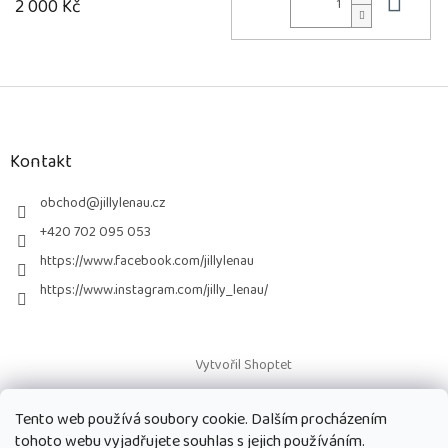
Do 
2 000 Kč
Z
á
p
a
Kontakt
t
í
obchod
@
jillylenau.cz
+420 702 095 053
https://www.facebook.com/jillylenau
https://www.instagram.com/jilly_lenau/
Vytvořil Shoptet
Tento web používá soubory cookie. Dalším procházením
Copyright 2026
Paruky Jilly Lenau s.r.o.
. Všechna práva vyhrazena.
tohoto webu vyjadřujete souhlas s jejich používáním.