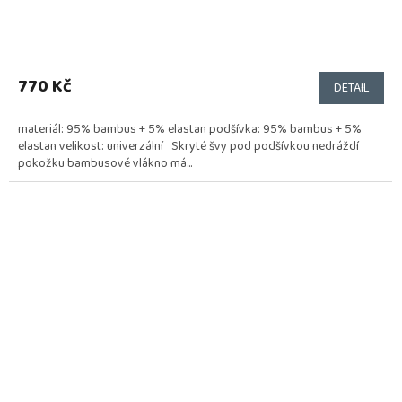
770 Kč
DETAIL
materiál: 95% bambus + 5% elastan podšívka: 95% bambus + 5%
elastan velikost: univerzální Skryté švy pod podšívkou nedráždí
pokožku bambusové vlákno má...