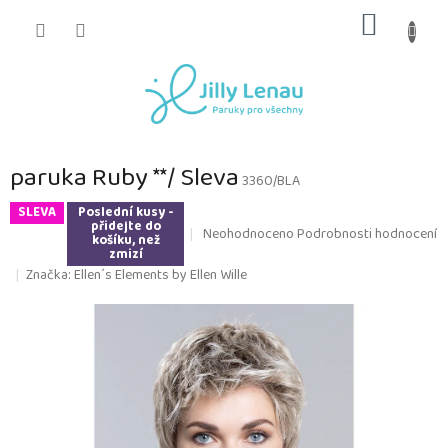
Přejít
NÁKUP
na
obsah
KOŠÍK
paruka Ruby **/ Sleva
3360/BLA
SLEVA
Poslední kusy -
přidejte do
Průměrné
Neohodnoceno
Podrobnosti hodnocení
košíku, než
hodnocení
zmizí
produktu
Značka:
Ellen´s Elements by Ellen Wille
je
0,0
z
5
hvězdiček.