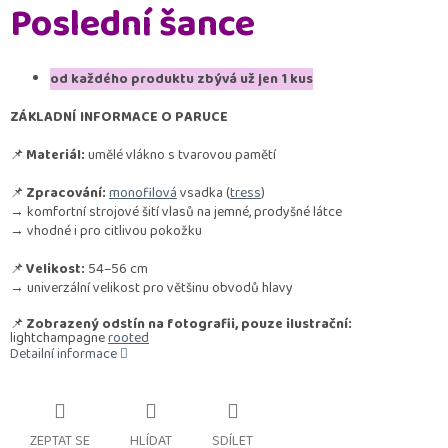
Poslední šance
od každého produktu zbývá už jen 1 kus
ZÁKLADNÍ INFORMACE O PARUCE
📌
Materiál:
umělé vlákno s tvarovou pamětí
📌
Zpracování:
monofilová
vsadka (
tress
)
→ komfortní strojové šití vlasů na jemné, prodyšné látce
→ vhodné i pro citlivou pokožku
📌
Velikost:
54–56 cm
→ univerzální velikost pro většinu obvodů hlavy
📌
Zobrazený odstín na fotografii, pouze ilustrační:
lightchampagne
rooted
Detailní informace
ZEPTAT SE
HLÍDAT
SDÍLET