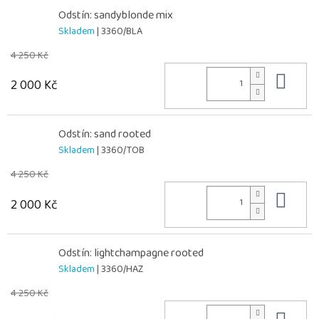
Odstín: sandyblonde mix
Skladem
| 3360/BLA
4 250 Kč
Do 
2 000 Kč
Odstín: sand rooted
Skladem
| 3360/TOB
4 250 Kč
Do 
2 000 Kč
Odstín: lightchampagne rooted
Skladem
| 3360/HAZ
4 250 Kč