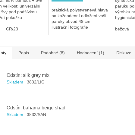
iál: 95% bambus + 5%
syntetická
n velikost: univerzální
paruku po
praktická polystyrenévá hlava
é švy pod podšívkou
výrobku na
ček.
na každodenní odložení vaší
ždí pokožku
hygienick
paruky obvod 49 cm
sové vlákno má
výrobku i 
ilustrační fotografie
kteriální účinky vlákno
CR/23
velmi citli
béžová
áhá...
anty
Popis
Podobné (8)
Hodnocení (1)
Diskuze
Odstín: silk grey mix
Skladem
| 3832/LIG
Odstín: bahama beige shad
Skladem
| 3832/SAN