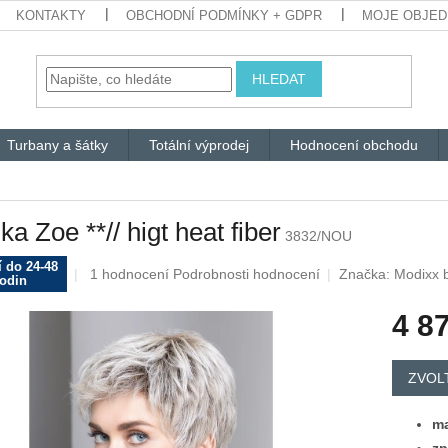
KONTAKTY
OBCHODNÍ PODMÍNKY + GDPR
MOJE OBJE
HLEDAT
Turbany a šátky
Totální výprodej
Hodnocení obchodu
ka Zoe **// higt heat fiber
3832/NOU
 do 24-48
Průměrné
1 hodnocení
Podrobnosti hodnocení
Značka:
Modixx b
odin
hodnocení
produktu
4 8
je
5,0
Měrná
z
cena:
ZVOL
5
hvězdiček.
ma