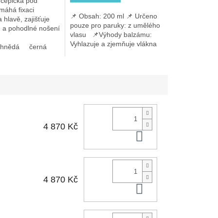
 čepička pod
máhá fixaci
📌 Obsah: 200 ml 📌 Určeno
 hlavě, zajišťuje
pouze pro paruky: z umělého
é a pohodlné nošení
vlasu 📌Výhody balzámu:
pro zákaznice s
Vyhlazuje a zjemňuje vlákna
vou pletí
hnědá
černá
Usnadňuje rozčesávání
Chrání před vysoušením a...
4 870 Kč
Do košíku
4 870 Kč
Do košíku