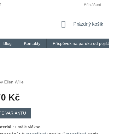
DNÁVKA
Přihlášení
NÁKUPNÍ
Prázdný košík
KOŠÍK
Blog
Kontakty
Příspěvek na paruku od pojišťovny
V
y Ellen Wille
70 Kč
TE VARIANTU
teriál :
umělé vlákno