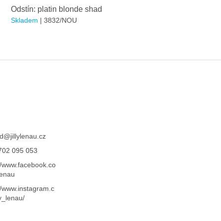
Odstín: platin blonde shad
Skladem
| 3832/NOU
d
@
jillylenau.cz
702 095 053
//www.facebook.co
ylenau
//www.instagram.c
ly_lenau/