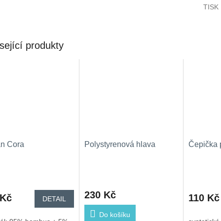
TISK
sející produkty
an Cora
Polystyrenová hlava
Čepička 
rné
cení
230 Kč
ktu
 Kč
110 Kč
DETAIL
Do košíku