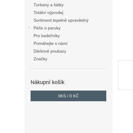
n
Turbany a šátky
e
Totální výprodej
l
Sortiment tepelně upravitelný
Péče o paruky
Pro kadeřníky
Pomáhejte s námi
Dárkové poukazy
Značky
Nákupní košík
0
KS /
0 KČ