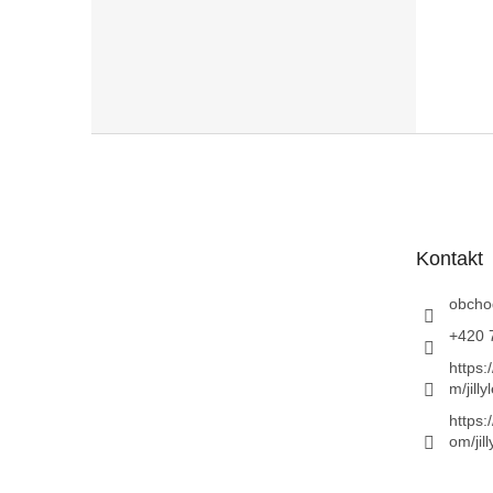
Z
á
p
a
t
Kontakt
í
obcho
+420 
https:
m/jill
https:
om/jil