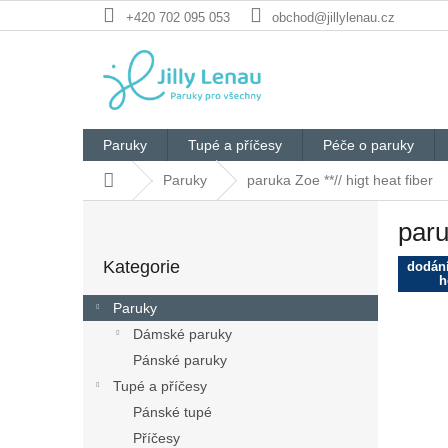
Přejít
+420 702 095 053
obchod@jillylenau.cz
na
obsah
Paruky
Tupé a příčesy
Péče o paruky
Domů
Paruky
paruka Zoe **// higt heat fiber
P
paru
o
Přeskočit
s
Kategorie
kategorie
dodání
t
h
r
Paruky
a
Dámské paruky
n
Pánské paruky
n
í
Tupé a příčesy
p
Pánské tupé
a
Příčesy