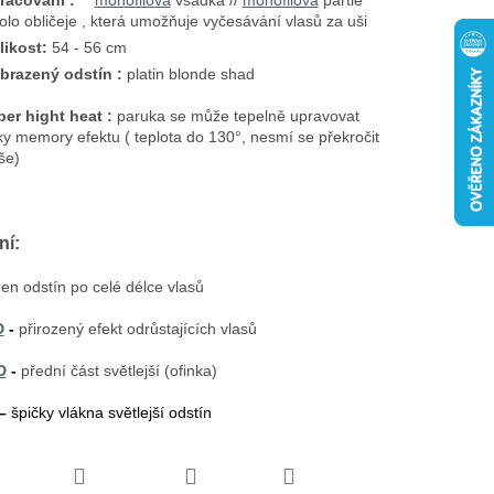
racování :
**
monofilová
vsadka //
monofilová
partie
olo obličeje , která umožňuje vyčesávání vlasů za uši
likost:
54 - 56 cm
brazený odstín :
platin blonde shad
iber hight heat :
paruka se může tepelně upravovat
ky memory efektu ( teplota do 130°, nesmí se překročit
še)
ní:
den odstín po celé délce vlasů
D
-
přirozený efekt odrůstajících vlasů
D
-
přední část světlejší (ofinka)
 –
špičky vlákna světlejší odstín