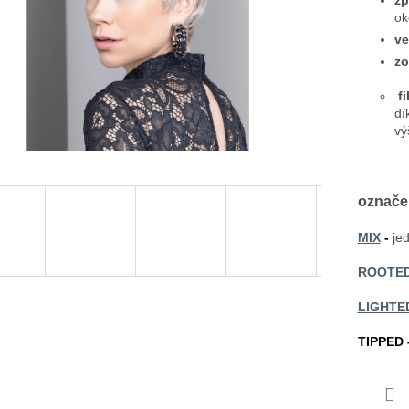
zp
ok
ve
zo
f
dí
vý
označe
MIX
-
je
ROOTE
LIGHTE
TIPPED