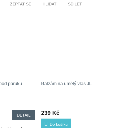
ZEPTAT SE
HLÍDAT
SDÍLET
pod paruku
Balzám na umělý vlas JL
239 Kč
DETAIL
Do košíku