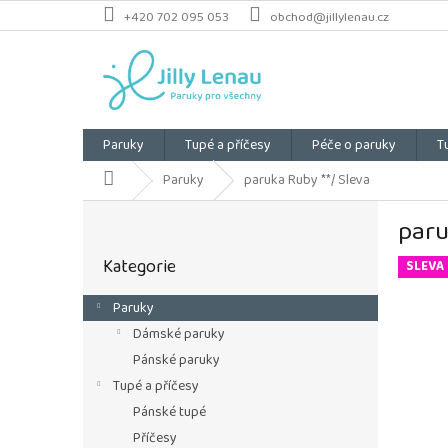
Přejít
+420 702 095 053
obchod@jillylenau.cz
na
obsah
Paruky
Tupé a příčesy
Péče o paruky
T
Domů
Paruky
paruka Ruby **/ Sleva
P
paru
o
Přeskočit
s
Kategorie
kategorie
SLEVA
t
r
Paruky
a
Dámské paruky
n
n
Pánské paruky
í
Tupé a příčesy
p
Pánské tupé
a
Příčesy