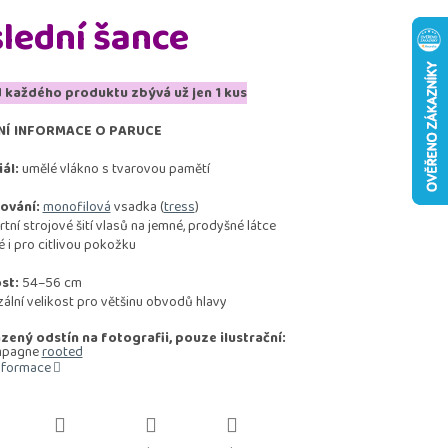
lední šance
 každého produktu zbývá už jen 1 kus
NÍ INFORMACE O PARUCE
ál:
umělé vlákno s tvarovou pamětí
ování:
monofilová
vsadka (
tress
)
ní strojové šití vlasů na jemné, prodyšné látce
i pro citlivou pokožku
st:
54–56 cm
ální velikost pro většinu obvodů hlavy
ený odstín na fotografii, pouze ilustrační:
mpagne
rooted
informace