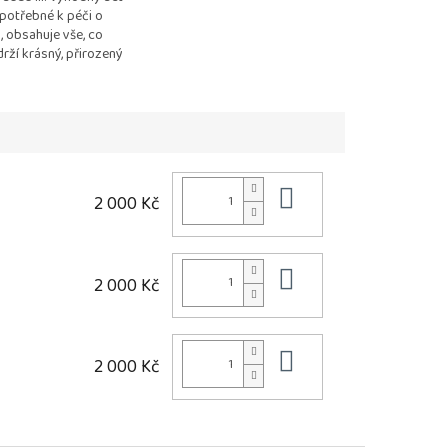
potřebné k péči o
, obsahuje vše, co
rží krásný, přirozený
Kosmetika je
 citlivou...
Do košíku
2 000 Kč
Do košíku
2 000 Kč
Do košíku
2 000 Kč