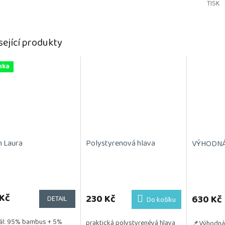
TISK
sející produkty
nka
n Laura
Polystyrenová hlava
VÝHODNÁ S
Průměrné
hodnocení
Kč
produktu
230 Kč
630 Kč
DETAIL
Do košíku
je
5,0
ál: 95% bambus + 5%
praktická polystyrenévá hlava
📌Výhodná 
z