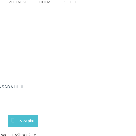
ZEPTAT SE
HLÍDAT
SDÍLET
ADA III. JL
Do košíku
sada III. Výhodný set