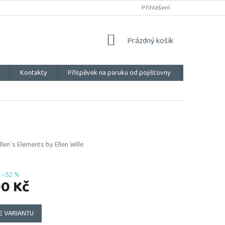
Přihlášení
NÁKUPNÍ
Prázdný košík
KOŠÍK
Kontakty
Příspěvek na paruku od pojišťovny
Vše o náku
llen´s Elements by Ellen Wille
–52 %
00 Kč
E VARIANTU