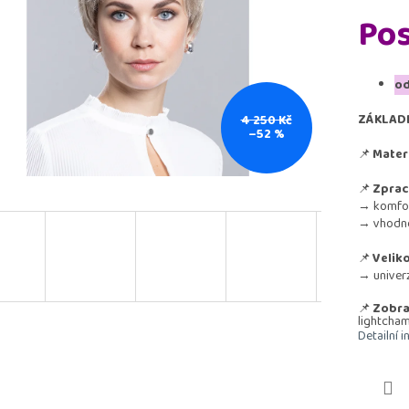
Pos
od
ZÁKLAD
4 250 Kč
–52 %
📌
Materi
📌
Zprac
→ komfort
→ vhodné 
📌
Veliko
→ univerz
📌
Zobraz
lightcha
Detailní 