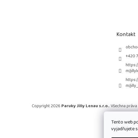
Z
á
p
a
t
Kontakt
í
obcho
+420 
https:
m/jilly
https:
m/jilly
Copyright 2026
Paruky Jilly Lenau s.r.o.
. Všechna práva
Tento web po
vyjadřujete s