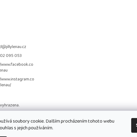
d
@
jillylenau.cz
702 095 053
//www.facebook.co
lenau
//www.instagram.co
_lenau/
 vyhrazena.
užívá soubory cookie. Dalším procházením tohoto webu
ouhlas s jejich používáním.