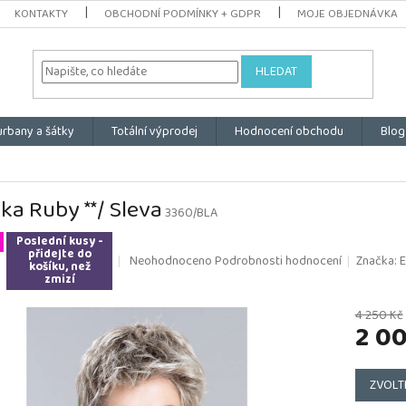
KONTAKTY
OBCHODNÍ PODMÍNKY + GDPR
MOJE OBJEDNÁVKA
HLEDAT
urbany a šátky
Totální výprodej
Hodnocení obchodu
Blog
ka Ruby **/ Sleva
3360/BLA
Poslední kusy -
přidejte do
Průměrné
Neohodnoceno
Podrobnosti hodnocení
Značka:
E
košíku, než
hodnocení
zmizí
produktu
je
4 250 Kč
2 0
0,0
z
5
Měrná
hvězdiček.
cena:
ZVOLT