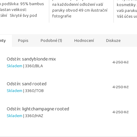
n podšívka: 95% bambus
na každodenní odložení vaší
kosmetiky 
5
lastan velikost:
paruky obvod 49 cm ilustrační
vaši paruku
hvězdiček.
zální Skryté švy pod
fotografie
Váš účes ud
kou nedráždí pokožku
a vzdušný. 
ové vlákno má...
testována na
anty
Popis
Podobné (1)
Hodnocení
Diskuze
Odstín: sandyblonde mix
4 250 Kč
Skladem
| 3360/BLA
Odstín: sand rooted
4 250 Kč
Skladem
| 3360/TOB
Odstín: lightchampagne rooted
4 250 Kč
Skladem
| 3360/HAZ