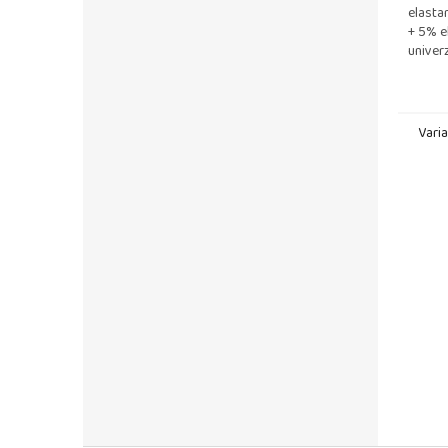
elasta
+ 5% e
univer
podšív
bambus
Vari