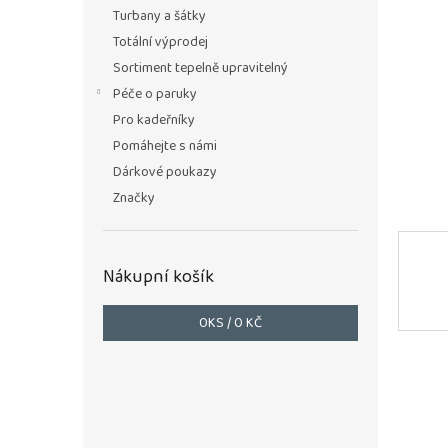
n
Turbany a šátky
e
Totální výprodej
l
Sortiment tepelně upravitelný
Péče o paruky
Pro kadeřníky
Pomáhejte s námi
Dárkové poukazy
Značky
Nákupní košík
0
KS /
0 KČ