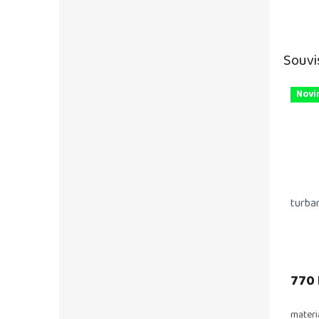
Souvi
Novi
turba
770 
materi