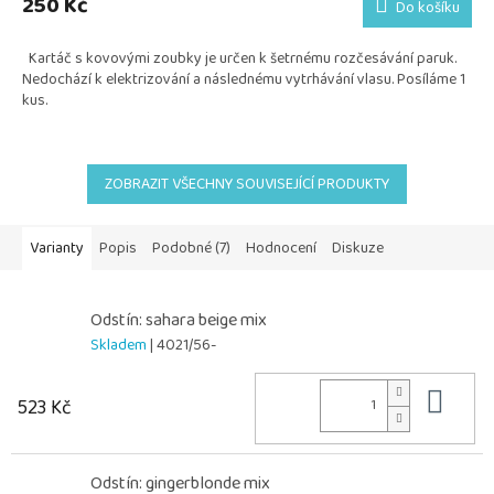
250 Kč
Do košíku
je
5,0
Kartáč s kovovými zoubky je určen k šetrnému rozčesávání paruk.
z
Nedochází k elektrizování a následnému vytrhávání vlasu. Posíláme 1
5
kus.
hvězdiček.
ZOBRAZIT VŠECHNY SOUVISEJÍCÍ PRODUKTY
Varianty
Popis
Podobné (7)
Hodnocení
Diskuze
Odstín: sahara beige mix
Skladem
| 4021/56-
Do 
523 Kč
Odstín: gingerblonde mix