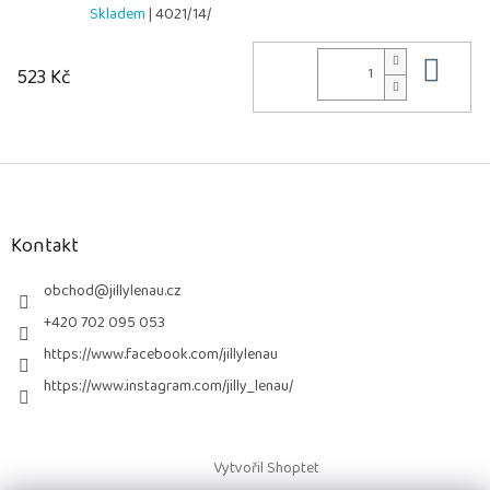
Skladem
| 4021/14/
Do 
523 Kč
Z
á
p
a
Kontakt
t
í
obchod
@
jillylenau.cz
+420 702 095 053
https://www.facebook.com/jillylenau
https://www.instagram.com/jilly_lenau/
Vytvořil Shoptet