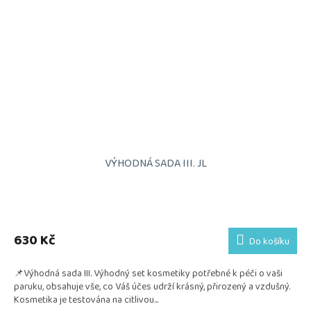
VÝHODNÁ SADA III. JL
Průměrné
hodnocení
produktu
630 Kč
Do košíku
je
5,0
📌Výhodná sada III. Výhodný set kosmetiky potřebné k péči o vaši
z
paruku, obsahuje vše, co Váš účes udrží krásný, přirozený a vzdušný.
5
Kosmetika je testována na citlivou...
hvězdiček.