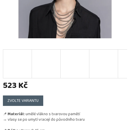
523 Kč
Měrná
cena:
ZVOLTE VARIANTU
📌
Materiál:
umělé vlákno s tvarovou pamětí
→ vlasy se po umytí vracejí do původního tvaru