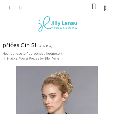
Přejít
NÁKUP
na
obsah
KOŠÍK
příčes Gin SH
4021/14/
Průměrné
Neohodnoceno
Podrobnosti hodnocení
hodnocení
Značka:
Power Pieces by Ellen Wille
produktu
je
0,0
z
5
hvězdiček.