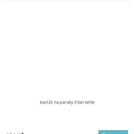
Kartáč na paruky Ellen Wille
Průměrné
hodnocení
produktu