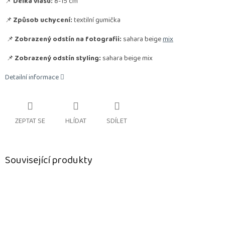
📌
Délka vlasu:
8-15 cm
📌
Způsob uchycení:
textilní gumička
📌
Zobrazený odstín na fotografii:
sahara beige
mix
📌
Zobrazený odstín styling:
sahara beige mix
Detailní informace
ZEPTAT SE
HLÍDAT
SDÍLET
Související produkty