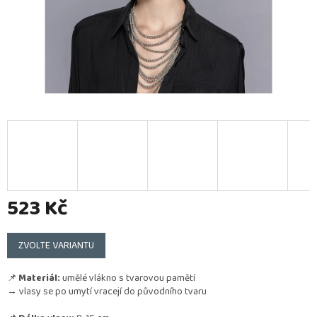
523 Kč
Měrná
cena:
ZVOLTE VARIANTU
📌
Materiál:
umělé vlákno s tvarovou pamětí
→ vlasy se po umytí vracejí do původního tvaru