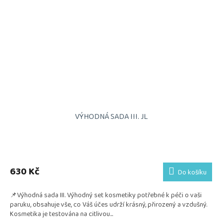
VÝHODNÁ SADA III. JL
Průměrné
hodnocení
produktu
630 Kč
Do košíku
je
5,0
📌Výhodná sada III. Výhodný set kosmetiky potřebné k péči o vaši
z
paruku, obsahuje vše, co Váš účes udrží krásný, přirozený a vzdušný.
5
Kosmetika je testována na citlivou...
hvězdiček.