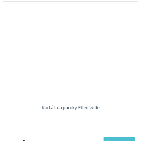
Kartáč na paruky Ellen Wille
Průměrné
hodnocení
produktu