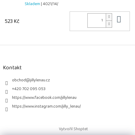
Skladem
| 4021/14/
Do 
523 Kč
Z
á
p
a
Kontakt
t
í
obchod
@
jillylenau.cz
+420 702 095 053
https://www.facebook.com/jillylenau
https://www.instagram.com/jilly_lenau/
Vytvořil Shoptet