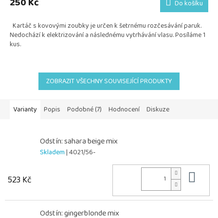
250 Kč
Do košíku
je
5,0
Kartáč s kovovými zoubky je určen k šetrnému rozčesávání paruk.
z
Nedochází k elektrizování a následnému vytrhávání vlasu. Posíláme 1
5
kus.
hvězdiček.
ZOBRAZIT VŠECHNY SOUVISEJÍCÍ PRODUKTY
Varianty
Popis
Podobné (7)
Hodnocení
Diskuze
Odstín: sahara beige mix
Skladem
| 4021/56-
Do 
523 Kč
Odstín: gingerblonde mix