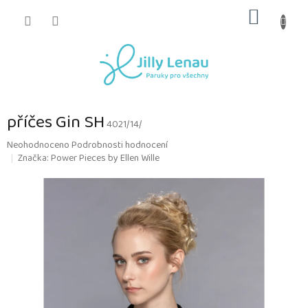
Přejít
NÁKUP
na
obsah
KOŠÍK
příčes Gin SH
4021/14/
Průměrné
Neohodnoceno
Podrobnosti hodnocení
hodnocení
Značka:
Power Pieces by Ellen Wille
produktu
je
0,0
z
5
hvězdiček.