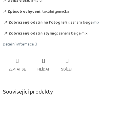
📌
Délka vlasu:
8-15 cm
📌
Způsob uchycení:
textilní gumička
📌
Zobrazený odstín na fotografii:
sahara beige
mix
📌
Zobrazený odstín styling:
sahara beige mix
Detailní informace
ZEPTAT SE
HLÍDAT
SDÍLET
Související produkty