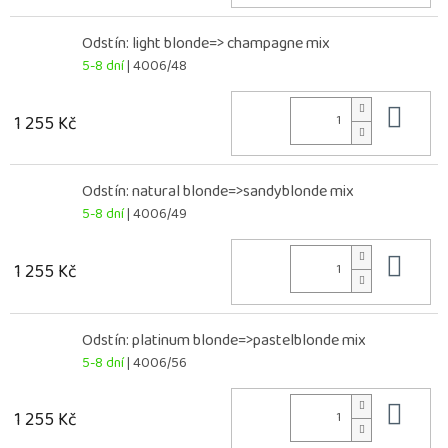
Odstín: light blonde=> champagne mix
5-8 dní
| 4006/48
Do 
1 255 Kč
Odstín: natural blonde=>sandyblonde mix
5-8 dní
| 4006/49
Do 
1 255 Kč
Odstín: platinum blonde=>pastelblonde mix
5-8 dní
| 4006/56
Do 
1 255 Kč