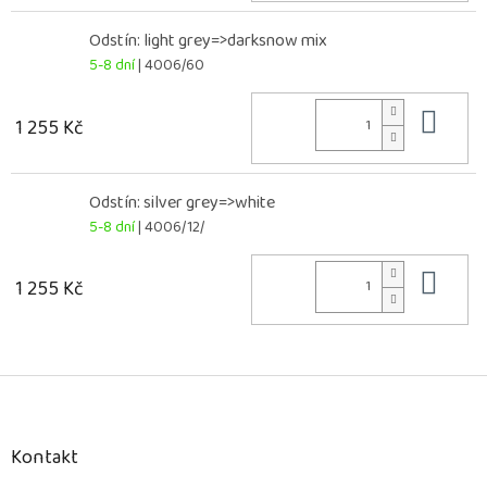
Odstín: light grey=>darksnow mix
5-8 dní
| 4006/60
Do 
1 255 Kč
Odstín: silver grey=>white
5-8 dní
| 4006/12/
Do 
1 255 Kč
Z
á
p
a
Kontakt
t