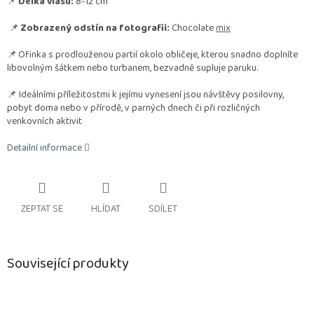
📌
Délka vlasu:
8-12 cm
📌
Zobrazený odstín na fotografii:
Chocolate
mix
📌
Ofinka s prodlouženou partií okolo obličeje, kterou snadno doplníte
libovolným šátkem nebo turbanem, bezvadně supluje paruku.
📌 Ideálními příležitostmi k jejímu vynesení jsou návštěvy posilovny,
pobyt doma nebo v přírodě, v parných dnech či při rozličných
venkovních aktivit
Detailní informace
ZEPTAT SE
HLÍDAT
SDÍLET
Související produkty