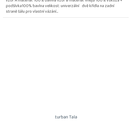
vzor A materiál: 100% bavlna vzor B materiál: vnější 100% vskóza +
podšívka100% bavlna velikost: univerzální dvě křídla na zadní
straně šálu pro vlastní vázání...
turban Tala