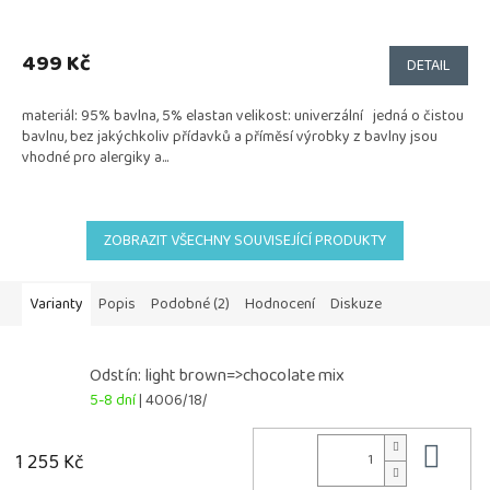
499 Kč
DETAIL
materiál: 95% bavlna, 5% elastan velikost: univerzální jedná o čistou
bavlnu, bez jakýchkoliv přídavků a příměsí výrobky z bavlny jsou
vhodné pro alergiky a...
ZOBRAZIT VŠECHNY SOUVISEJÍCÍ PRODUKTY
Varianty
Popis
Podobné (2)
Hodnocení
Diskuze
Odstín: light brown=>chocolate mix
5-8 dní
| 4006/18/
Do 
1 255 Kč