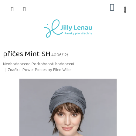
Přejít
NÁKUP
na
obsah
KOŠÍK
příčes Mint SH
4006/12/
Průměrné
Neohodnoceno
Podrobnosti hodnocení
hodnocení
Značka:
Power Pieces by Ellen Wille
produktu
je
0,0
z
5
hvězdiček.