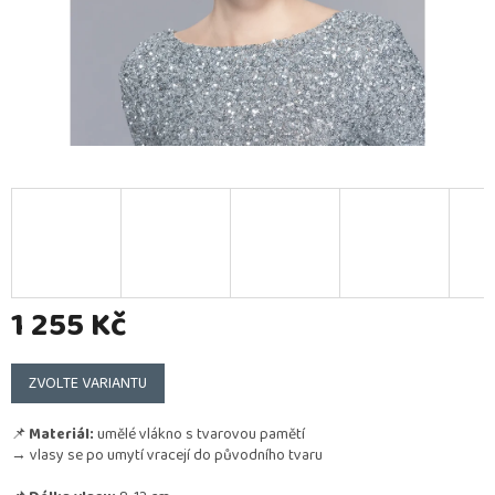
1 255 Kč
Měrná
cena:
ZVOLTE VARIANTU
📌
Materiál:
umělé vlákno s tvarovou pamětí
→ vlasy se po umytí vracejí do původního tvaru