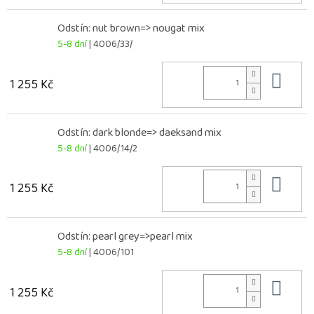
Odstín: nut brown=> nougat mix
5-8 dní
| 4006/33/
Do 
1 255 Kč
Odstín: dark blonde=> daeksand mix
5-8 dní
| 4006/14/2
Do 
1 255 Kč
Odstín: pearl grey=>pearl mix
5-8 dní
| 4006/101
Do 
1 255 Kč