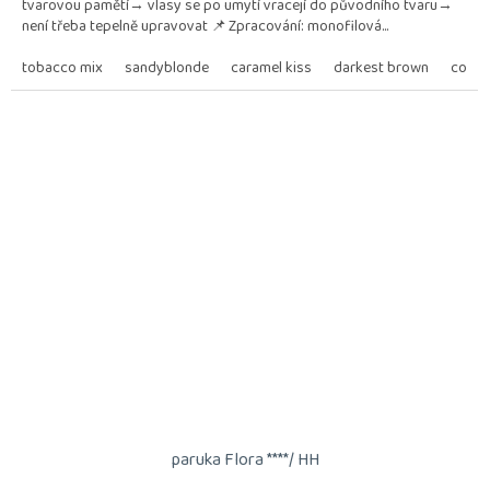
tvarovou pamětí→ vlasy se po umytí vracejí do původního tvaru→
není třeba tepelně upravovat 📌 Zpracování: monofilová...
tobacco mix
sandyblonde
caramel kiss
darkest brown
coffe
paruka Flora ****/ HH