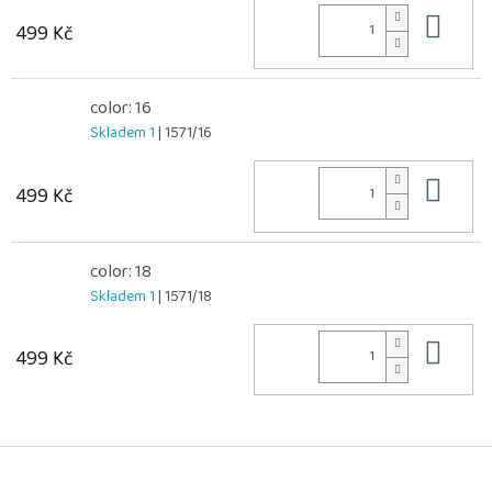
Do 
499 Kč
color: 16
Skladem 1
| 1571/16
Do 
499 Kč
color: 18
Skladem 1
| 1571/18
Do 
499 Kč
Z
á