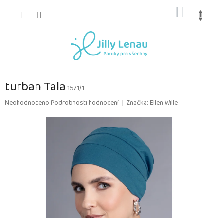
Přejít
NÁKUP
na
obsah
KOŠÍK
turban Tala
1571/1
Průměrné
Neohodnoceno
Podrobnosti hodnocení
Značka:
Ellen Wille
hodnocení
produktu
je
0,0
z
5
hvězdiček.