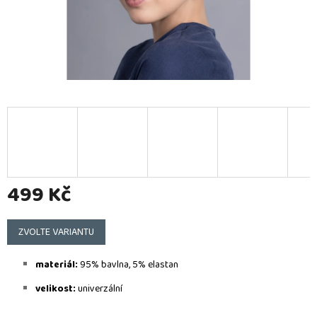
499 Kč
Měrná
cena:
ZVOLTE VARIANTU
materiál:
95% bavlna, 5% elastan
velikost:
u
niverzální