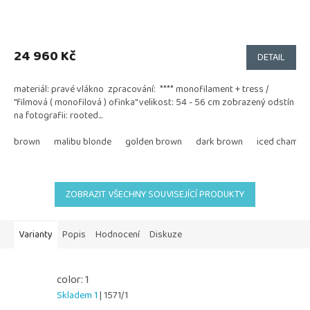
24 960 Kč
DETAIL
materiál: pravé vlákno zpracování: **** monofilament + tress /
"filmová ( monofilová ) ofinka" velikost: 54 - 56 cm zobrazený odstín
na fotografii: rooted...
brown
malibu blonde
golden brown
dark brown
iced champa
ZOBRAZIT VŠECHNY SOUVISEJÍCÍ PRODUKTY
Varianty
Popis
Hodnocení
Diskuze
color: 1
Skladem 1
| 1571/1